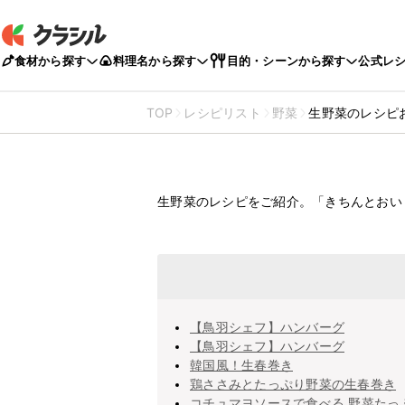
食材から探す
料理名から探す
目的・シーンから探す
公式レ
TOP
レシピリスト
野菜
生野菜のレシピ
生野菜のレ
生野菜のレシピをご紹介。「きちんとおい
【鳥羽シェフ】ハンバーグ
【鳥羽シェフ】ハンバーグ
韓国風！生春巻き
鶏ささみとたっぷり野菜の生春巻き
コチュマヨソースで食べる 野菜たっ