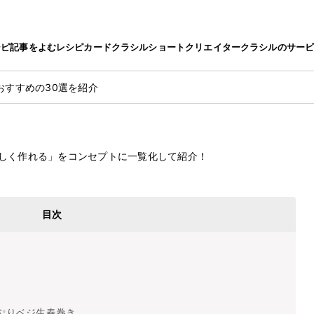
シピ
記事をよむ
レシピカード
クラシルショート
クリエイター
クラシルのサー
おすすめの30選を紹介
シピおすすめの30選を紹介
2022.9.27
しく作れる」をコンセプトに一覧化して紹介！
目次
ぷりベジ生春巻き