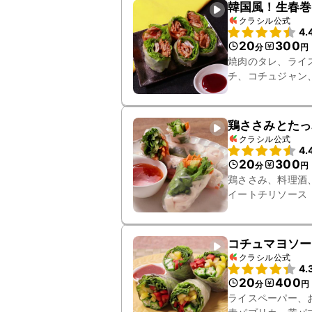
韓国風！生春巻
クラシル公式
4.
20
300
分
円
焼肉のタレ、ライ
チ、コチュジャン
鶏ささみとたっ
クラシル公式
4.
20
300
分
円
鶏ささみ、料理酒
イートチリソース
コチュマヨソー
クラシル公式
4.
20
400
分
円
ライスペーパー、