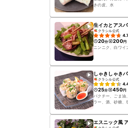
きの皮、水
生イカとアスパ
クラシル公式
4.
20
200
分
円
ニンニク、白ワイ
しゃきしゃきパ
クラシル公式
4.
25
450
分
円
パクチー、ごま油
ラー、酒、砂糖、
ソース、鶏ガラス
エスニック風 
クラシル公式