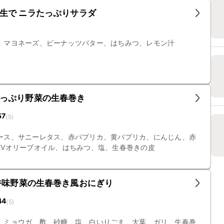
生で ニラたっぷりサラダ
、マヨネーズ、ピーナッツバター、はちみつ、レモン汁
っぷり野菜の生春巻き
57
(
5
)
ース、サニーレタス、赤パプリカ、黄パプリカ、にんじん、赤
EVオリーブオイル、はちみつ、塩、生春巻きの皮
香味野菜の生春巻き風おにぎり
44
(
5
)
、ミョウガ、酢、砂糖、塩、白いりごま、大葉、ガリ、生春巻