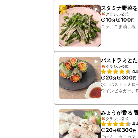
スタミナ野菜を
クラシル公式
10
100
分
円
ニラ、ごま油、塩
パストラミとた
クラシル公式
4.
20
300
分
円
水、パストラミロ
ワインビネガー、
みょうが香る 
クラシル公式
4.
20
300
分
円
ごはん、カニカマ