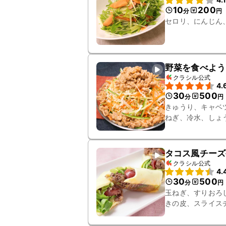
10
200
分
円
セロリ、にんじん
野菜を食べよう
クラシル公式
4.
30
500
分
円
きゅうり、キャベ
ねぎ、冷水、しょ
タコス風チーズ
クラシル公式
4.
30
500
分
円
玉ねぎ、すりおろ
きの皮、スライス
びき肉、水