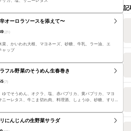
プリカ、塩、サニーレタス
記
辛オーロラソースを添えて〜
39
(
21
)
水菜、かいわれ大根、マヨネーズ、砂糖、牛乳、ラー油、エ
チャップ
ラフル野菜のそうめん生春巻き
55
(
7
)
、ゆでそうめん、オクラ、塩、赤パプリカ、黄パプリカ、マヨ
サニーレタス、牛こま切れ肉、料理酒、しょうゆ、砂糖、すり
みりん、白いりごま
リにんじんの生野菜サラダ
19