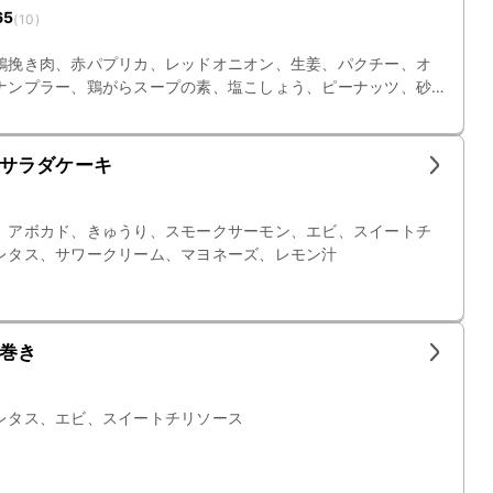
65
(
10
)
鶏挽き肉、赤パプリカ、レッドオニオン、生姜、パクチー、オ
ナンプラー、鶏がらスープの素、塩こしょう、ピーナッツ、砂
雨、スイートチリソース、にんじん、もやし、しょうゆ、酒、
サラダケーキ
、アボカド、きゅうり、スモークサーモン、エビ、スイートチ
レタス、サワークリーム、マヨネーズ、レモン汁
巻き
レタス、エビ、スイートチリソース