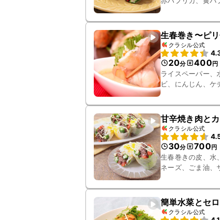
赤パプリカ、黄パ
生春巻き〜ピリ
クラシル公式
4.
20
400
分
円
ライスペーパー、
ビ、にんじん、ケ
甘辛焼き肉とカ
クラシル公式
4.
30
700
分
円
生春巻きの皮、水
ネーズ、ごま油、
おろしニンニク、
簡単水菜とセロ
クラシル公式
4.