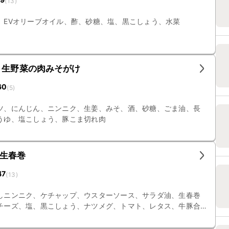
(
13
)
、EVオリーブオイル、酢、砂糖、塩、黒こしょう、水菜
 生野菜の肉みそがけ
60
(
5
)
ツ、にんじん、ニンニク、生姜、みそ、酒、砂糖、ごま油、長
うゆ、塩こしょう、豚こま切れ肉
生春巻
47
(
13
)
しニンニク、ケチャップ、ウスターソース、サラダ油、生春巻
チーズ、塩、黒こしょう、ナツメグ、トマト、レタス、牛豚合