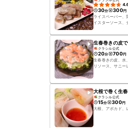
4.
30
300
分
円
ライスペーパー、
イスターソース、
糖、サラダ油、春
鷹の爪輪切り
生春巻きの皮で
クラシル公式
20
700
分
円
生春巻きの皮、水
リソース、サニー
大根で巻く生春
クラシル公式
15
300
分
円
大根、アボカド、