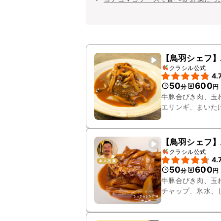
【鳥羽シェフ】
クラシル公式
4.
50
600
分
円
牛豚合びき肉、玉
エリンギ、まいた
糖、生クリーム、
【鳥羽シェフ】
クラシル公式
4.
50
600
分
円
牛豚合びき肉、玉
チャップ、氷水、
ジュース、砂糖、