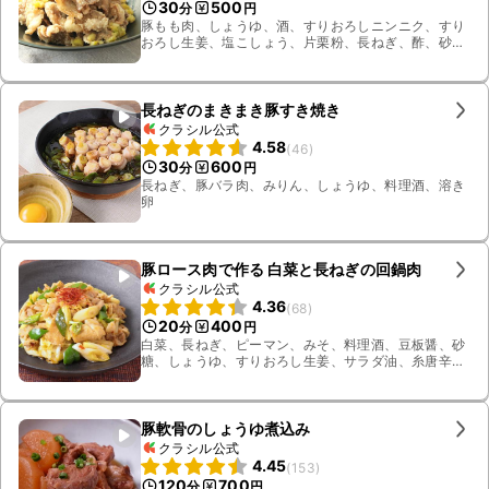
30
500
分
円
豚もも肉、しょうゆ、酒、すりおろしニンニク、すり
おろし生姜、塩こしょう、片栗粉、長ねぎ、酢、砂
糖、水、揚げ油
長ねぎのまきまき豚すき焼き
クラシル公式
4.58
(
46
)
30
600
分
円
長ねぎ、豚バラ肉、みりん、しょうゆ、料理酒、溶き
卵
豚ロース肉で作る 白菜と長ねぎの回鍋肉
クラシル公式
4.36
(
68
)
20
400
分
円
白菜、長ねぎ、ピーマン、みそ、料理酒、豆板醤、砂
糖、しょうゆ、すりおろし生姜、サラダ油、糸唐辛
子、豚ロース
豚軟骨のしょうゆ煮込み
クラシル公式
4.45
(
153
)
120
700
分
円