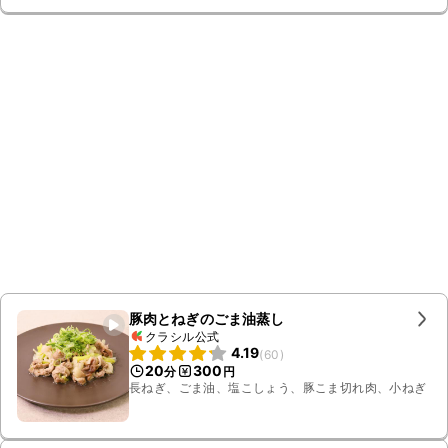
豚肉とねぎのごま油蒸し
クラシル公式
4.19
(
60
)
20
300
分
円
長ねぎ、ごま油、塩こしょう、豚こま切れ肉、小ねぎ