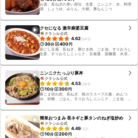
お湯、長ねぎの青い部分、生姜、ニンニク、水、料理
酒、しょうゆ、みりん、大根、豚なんこつ
クセになる 激辛麻婆豆腐
クラシル公式
4.62
(
645
)
30
400
分
円
絹ごし豆腐、長ねぎ、豚ひき肉、ごま油、すりおろし
生姜、すりおろしニンニク、豆板醤、甜麺醤、水溶き
片栗粉、水、鶏ガラスープの素、花山椒
ニンニクたっぷり豚丼
クラシル公式
4.53
(
284
)
10
300
分
円
豚こま切れ肉、長ねぎ、鶏ガラスープの素、めんつ
ゆ、砂糖、ごはん、すりおろしニンニク、ごま油、き
ざみ海苔、卵
簡単おつまみ 長ネギと豚タンのねぎ塩炒め
クラシル公式
4.49
(
32
)
10
200
分
円