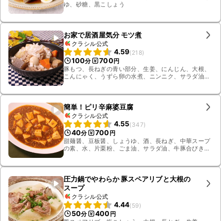
ゆ、砂糖、黒こしょう
お家で居酒屋気分 モツ煮
クラシル公式
4.59
(
218
)
100
700
分
円
豚もつ、長ねぎの青い部分、生姜、にんじん、大根、
こんにゃく、うずら卵の水煮、ニンニク、サラダ油、
水、酒、みりん、顆粒和風だし、みそ、長ねぎ、しょ
うゆ
簡単！ピリ辛麻婆豆腐
クラシル公式
4.55
(
347
)
40
700
分
円
甜麺醤、豆板醤、しょうゆ、酒、長ねぎ、中華スープ
の素、水、片栗粉、ごま油、サラダ油、牛豚合びき
肉、絹豆腐
圧力鍋でやわらか 豚スペアリブと大根の
スープ
クラシル公式
4.44
(
59
)
50
400
分
円