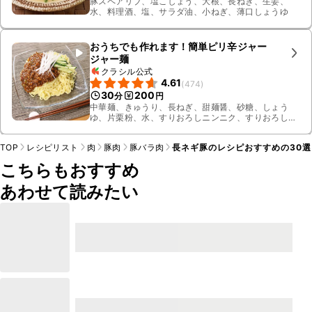
豚スペアリブ、塩こしょう、大根、長ねぎ、生姜、
水、料理酒、塩、サラダ油、小ねぎ、薄口しょうゆ
おうちでも作れます！簡単ピリ辛ジャー
ジャー麺
クラシル公式
4.61
(
474
)
30
200
分
円
中華麺、きゅうり、長ねぎ、甜麺醤、砂糖、しょう
ゆ、片栗粉、水、すりおろしニンニク、すりおろし生
姜、ごま油、牛豚合びき肉、豆板醤、お湯、鶏ガラ
スープの素
TOP
レシピリスト
肉
豚肉
豚バラ肉
長ネギ豚のレシピおすすめの30
こちらもおすすめ
あわせて読みたい