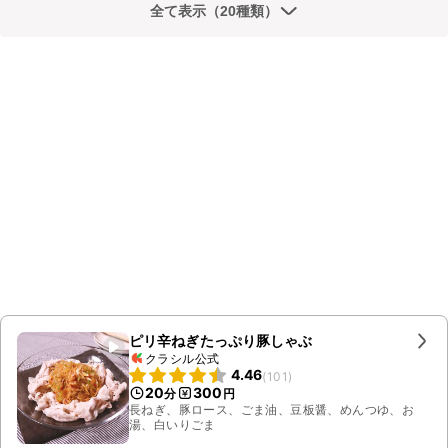
全て表示（20種類）
ピリ辛ねぎたっぷり豚しゃぶ
クラシル公式
4.46
(
101
)
20
300
分
円
長ねぎ、豚ロース、ごま油、豆板醤、めんつゆ、お
湯、白いりごま