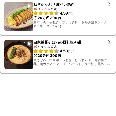
ねぎたっぷり 豚ぺい焼き
クラシル公式
4.39
(
73
)
20
200
分
円
豚バラ肉、長ねぎ、水、溶き卵、お好み焼きソース、
マヨネーズ、小ねぎ
自家製豚そぼろの豆乳担々麺
クラシル公式
4.53
(
101
)
20
300
分
円
豚そぼろ、中華麺、長ねぎ、ほうれん草、無調整豆
乳、鶏ガラスープ、ゴマペースト、ラー油、黒酢、豆
板醤、白ごま、しょうゆ