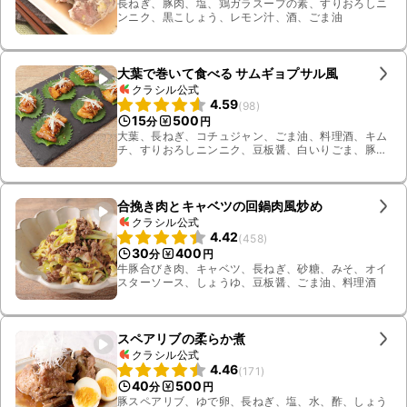
長ねぎ、豚肉、塩、鶏ガラスープの素、すりおろしニ
ンニク、黒こしょう、レモン汁、酒、ごま油
大葉で巻いて食べる サムギョプサル風
クラシル公式
4.59
(
98
)
15
500
分
円
大葉、長ねぎ、コチュジャン、ごま油、料理酒、キム
チ、すりおろしニンニク、豆板醤、白いりごま、豚バ
ラブロック肉
合挽き肉とキャベツの回鍋肉風炒め
クラシル公式
4.42
(
458
)
30
400
分
円
牛豚合びき肉、キャベツ、長ねぎ、砂糖、みそ、オイ
スターソース、しょうゆ、豆板醤、ごま油、料理酒
スペアリブの柔らか煮
クラシル公式
4.46
(
171
)
40
500
分
円
豚スペアリブ、ゆで卵、長ねぎ、塩、水、酢、しょう