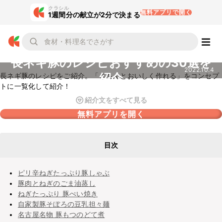
クラシル
無料アプリで開く
1週間分の献立が2分で決まる
長ネギ豚のレシピおすすめの30選を
2022.10.4
紹介
長ネギ豚のレシピをご紹介。「きちんとおいしく作れる」をコンセプ
トに一覧化して紹介！
紹介文をすべて見る
無料アプリを開く
目次
ピリ辛ねぎたっぷり豚しゃぶ
豚肉とねぎのごま油蒸し
ねぎたっぷり 豚ぺい焼き
自家製豚そぼろの豆乳担々麺
名古屋名物 豚もつのどて煮