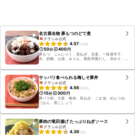
名古屋名物 豚もつのどて煮
クラシル公式
4.57
(
146
)
50
400
分
円
豚もつ、こんにゃく、長ねぎ、生姜、一味唐辛子、
水、砂糖、お湯、みりん、顆粒和風だし、赤みそ、
しょうゆ
サッパリ食べられる梅しそ豚丼
クラシル公式
4.56
(
406
)
15
300
分
円
豚バラ肉、大葉、梅肉、長ねぎ、ごま油、めんつゆ、
ごはん、黒こしょう
豚肉の竜田揚げ たっぷりねぎソース
クラシル公式
4.39
(
55
)