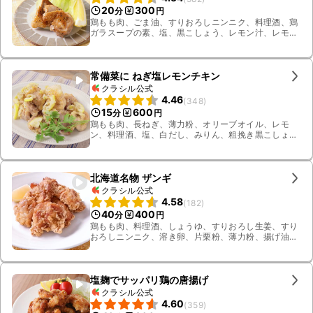
20
300
分
円
鶏もも肉、ごま油、すりおろしニンニク、料理酒、鶏
ガラスープの素、塩、黒こしょう、レモン汁、レモ
ン、レタス
常備菜に ねぎ塩レモンチキン
クラシル公式
4.46
(
348
)
15
600
分
円
鶏もも肉、長ねぎ、薄力粉、オリーブオイル、レモ
ン、料理酒、塩、白だし、みりん、粗挽き黒こしょ
う、イタリアンパセリ
北海道名物 ザンギ
クラシル公式
4.58
(
182
)
40
400
分
円
鶏もも肉、料理酒、しょうゆ、すりおろし生姜、すり
おろしニンニク、溶き卵、片栗粉、薄力粉、揚げ油、
レモン
塩麹でサッパリ鶏の唐揚げ
クラシル公式
4.60
(
359
)