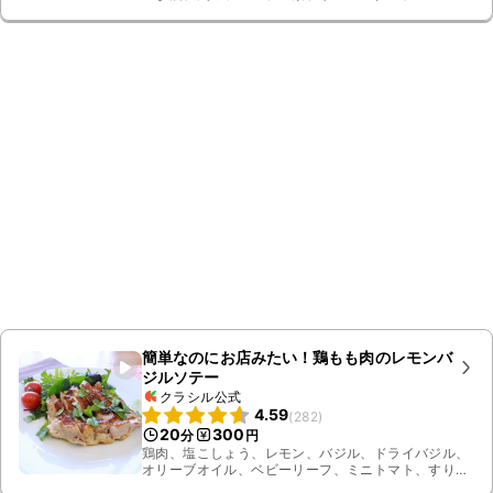
料理酒
簡単なのにお店みたい！鶏もも肉のレモンバ
ジルソテー
クラシル公式
4.59
(
282
)
20
300
分
円
鶏肉、塩こしょう、レモン、バジル、ドライバジル、
オリーブオイル、ベビーリーフ、ミニトマト、すりお
ろしニンニク