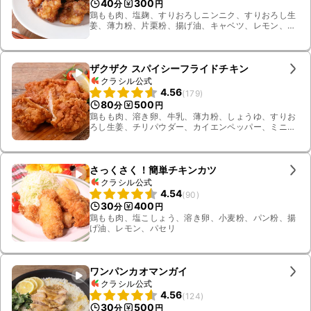
40
300
分
円
鶏もも肉、塩麹、すりおろしニンニク、すりおろし生
姜、薄力粉、片栗粉、揚げ油、キャベツ、レモン、ミ
ニトマト
ザクザク スパイシーフライドチキン
クラシル公式
4.56
(
179
)
80
500
分
円
鶏もも肉、溶き卵、牛乳、薄力粉、しょうゆ、すりお
ろし生姜、チリパウダー、カイエンペッパー、ミニト
マト、レモン、すりおろしニンニク、揚げ油、ベビー
リーフ
さっくさく！簡単チキンカツ
クラシル公式
4.54
(
90
)
30
400
分
円
鶏もも肉、塩こしょう、溶き卵、小麦粉、パン粉、揚
げ油、レモン、パセリ
ワンパンカオマンガイ
クラシル公式
4.56
(
124
)
30
500
分
円