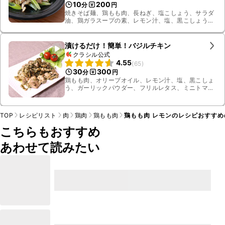
10
200
分
円
焼きそば麺、鶏もも肉、長ねぎ、塩こしょう、サラダ
油、鶏ガラスープの素、レモン汁、塩、黒こしょう、
水、しょうゆ
漬けるだけ！簡単！バジルチキン
クラシル公式
4.55
(
65
)
30
300
分
円
鶏もも肉、オリーブオイル、レモン汁、塩、黒こしょ
う、ガーリックパウダー、フリルレタス、ミニトマ
ト、レモン、バジル、パセリ
TOP
レシピリスト
肉
鶏肉
鶏もも肉
鶏もも肉 レモンのレシピおすすめ
こちらもおすすめ
あわせて読みたい