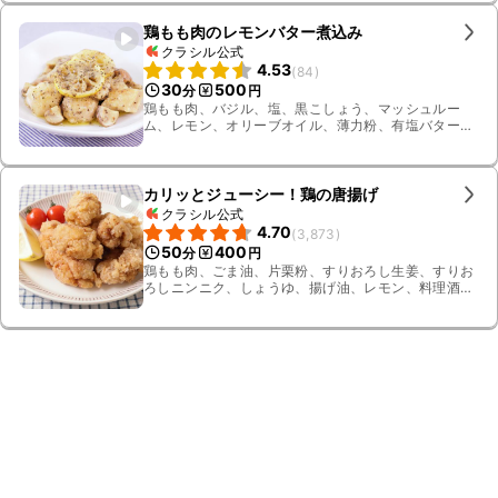
鶏もも肉のレモンバター煮込み
クラシル公式
4.53
(
84
)
30
500
分
円
鶏もも肉、バジル、塩、黒こしょう、マッシュルー
ム、レモン、オリーブオイル、薄力粉、有塩バター、
ニンニク、白ワイン、鶏ガラスープの素、水
カリッとジューシー！鶏の唐揚げ
クラシル公式
4.70
(
3,873
)
50
400
分
円
鶏もも肉、ごま油、片栗粉、すりおろし生姜、すりお
ろしニンニク、しょうゆ、揚げ油、レモン、料理酒、
鶏ガラスープの素、黒こしょう、ミニトマト、塩