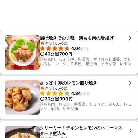
揚げ焼きでお手軽 鶏もも肉の唐揚げ
クラシル公式
4.64
(
95
)
40
700
分
円
鶏もも肉、しょうゆ、料理酒、すりおろし生姜、すり
おろしニンニク、片栗粉、揚げ油、サラダ菜、レモン
さっぱり 鶏のレモン照り焼き
クラシル公式
4.34
(
100
)
30
300
分
円
鶏もも肉、レモン、料理酒、しょうゆ、みりん、レモ
ン汁、砂糖、サラダ油
クリーミー！チキンとレモンのハニーマス
タード煮込み