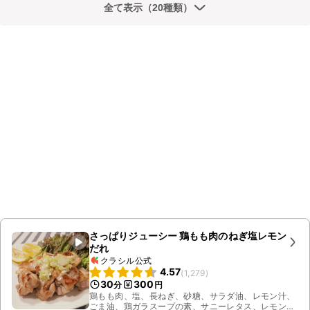
全て表示（20種類）
さっぱりジューシー 鶏もも肉のねぎ塩レモン
だれ
クラシル公式
4.57
(
1,279
)
30
300
分
円
鶏もも肉、塩、長ねぎ、砂糖、サラダ油、レモン汁、
ごま油、鶏ガラスープの素、サニーレタス、レモン、