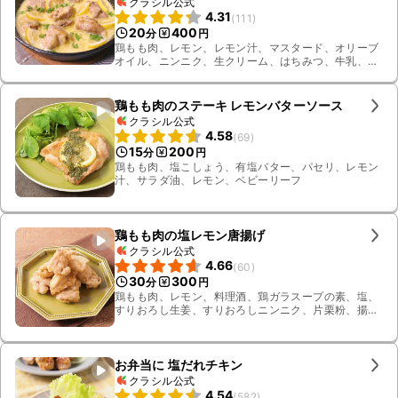
クラシル公式
4.31
(
111
)
20
400
分
円
鶏もも肉、レモン、レモン汁、マスタード、オリーブ
オイル、ニンニク、生クリーム、はちみつ、牛乳、黒
こしょう、酒、パセリ、塩こしょう
鶏もも肉のステーキ レモンバターソース
クラシル公式
4.58
(
69
)
15
200
分
円
鶏もも肉、塩こしょう、有塩バター、パセリ、レモン
汁、サラダ油、レモン、ベビーリーフ
鶏もも肉の塩レモン唐揚げ
クラシル公式
4.66
(
60
)
30
300
分
円
鶏もも肉、レモン、料理酒、鶏ガラスープの素、塩、
すりおろし生姜、すりおろしニンニク、片栗粉、揚げ
油
お弁当に 塩だれチキン
クラシル公式
4.54
(
582
)