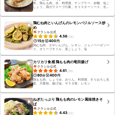
米、鶏もも肉、水、料理酒、ナンプラー、砂糖、塩こ
しょう、鶏ガラスープの素、オイスターソース、生
姜、パクチー、レモン
鶏むね肉といんげんのレモンバジルソース炒
め
クラシル公式
4.56
(
34
)
15
400
分
円
鶏むね肉、さやいんげん、レモン、ジェノベーゼソー
ス、オリーブオイル、黒こしょう、塩
カリカリ食感 鶏もも肉の竜田揚げ
クラシル公式
4.61
(
36
)
80
400
分
円
鶏もも肉、しょうゆ、みりん、料理酒、すりおろし生
姜、片栗粉、揚げ油、サラダ菜、レモン
ねぎたっぷり 鶏もも肉のレモン風味焼きそ
ば
クラシル公式
4.43
(
22
)