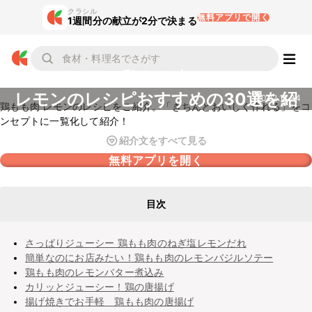
クラシル
無料アプリで開く
1週間分の献立が2分で決まる
鶏もも肉
レモンのレシピおすすめの30選を紹
2022.11.24
鶏もも肉 レモンのレシピをご紹介。「きちんとおいしく作れる」をコ
介
ンセプトに一覧化して紹介！
紹介文をすべて見る
無料アプリを開く
目次
さっぱりジューシー 鶏もも肉のねぎ塩レモンだれ
簡単なのにお店みたい！鶏もも肉のレモンバジルソテー
鶏もも肉のレモンバター煮込み
カリッとジューシー！鶏の唐揚げ
揚げ焼きでお手軽 鶏もも肉の唐揚げ