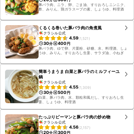
豚バラ肉、ニラ、卵、ごま油、すりおろしニンニク、
酢、みりん、鶏ガラスープの素、しょうゆ、料理酒
くるくる巻いた豚バラ肉の角煮風
クラシル公式
4.59
(
1,521
)
30
400
分
円
豚バラ肉、ゆで卵、片栗粉、砂糖、水、料理酒、しょ
うゆ、みりん、すりおろし生姜、サラダ油、小ねぎ
簡単うまうま 白菜と豚バラのミルフィーユ
鍋
クラシル公式
4.55
(
1,309
)
30
500
分
円
白菜、豚バラ肉、水、顆粒和風だし、すりおろし生
姜、しょうゆ、料理酒
たっぷりピーマンと豚バラ肉の炒め物
クラシル公式
4.56
(
2,157
)
20
300
分
円