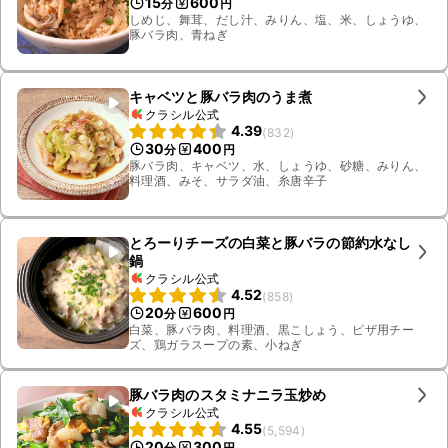
15
600
分
円
しめじ、舞茸、だし汁、みりん、塩、米、しょうゆ、
豚バラ肉、青ねぎ
キャベツと豚バラ肉のうま煮
クラシル公式
4.39
(
832
)
30
400
分
円
豚バラ肉、キャベツ、水、しょうゆ、砂糖、みりん、
料理酒、みそ、サラダ油、糸唐辛子
とろーりチーズの白菜と豚バラの節約水なし
鍋
クラシル公式
4.52
(
858
)
20
600
分
円
白菜、豚バラ肉、料理酒、黒こしょう、ピザ用チー
ズ、鶏ガラスープの素、小ねぎ
豚バラ肉のスタミナニラ玉炒め
クラシル公式
4.55
(
5,594
)
20
300
分
円