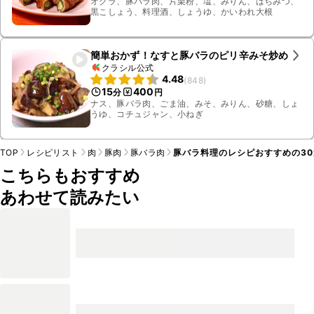
オクラ、豚バラ肉、片栗粉、塩、みりん、はちみつ、
黒こしょう、料理酒、しょうゆ、かいわれ大根
簡単おかず！なすと豚バラのピリ辛みそ炒め
クラシル公式
4.48
(
848
)
15
400
分
円
ナス、豚バラ肉、ごま油、みそ、みりん、砂糖、しょ
うゆ、コチュジャン、小ねぎ
TOP
レシピリスト
肉
豚肉
豚バラ肉
豚バラ料理のレシピおすすめの3
こちらもおすすめ
あわせて読みたい