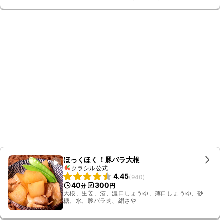
き黒こしょう
ほっくほく！豚バラ大根
クラシル公式
4.45
(
940
)
40
300
分
円
大根、生姜、酒、濃口しょうゆ、薄口しょうゆ、砂
糖、水、豚バラ肉、絹さや