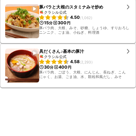
豚バラと大根のスタミナみそ炒め
クラシル公式
4.50
(
1,062
)
15
300
分
円
豚バラ肉、大根、みそ、砂糖、しょうゆ、すりおろし
ニンニク、ごま油、小ねぎ、料理酒
具だくさん♪基本の豚汁
クラシル公式
4.58
(
2,293
)
30
400
分
円
豚バラ肉、ごぼう、大根、にんじん、長ねぎ、こん
にゃく、お湯、ごま油、水、顆粒和風だし、みそ