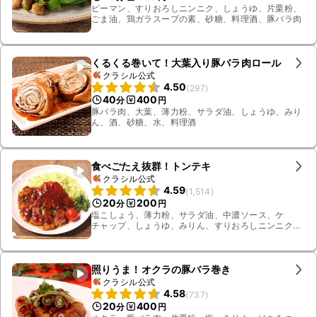
ピーマン、すりおろしニンニク、しょうゆ、片栗粉、
ごま油、鶏ガラスープの素、砂糖、料理酒、豚バラ肉
くるくる巻いて！大葉入り豚バラ肉ロール
クラシル公式
4.50
(
297
)
40
400
分
円
豚バラ肉、大葉、薄力粉、サラダ油、しょうゆ、みり
ん、酒、砂糖、水、料理酒
食べごたえ抜群！トンテキ
クラシル公式
4.59
(
1,514
)
20
200
分
円
塩こしょう、薄力粉、サラダ油、中濃ソース、ケ
チャップ、しょうゆ、みりん、すりおろしニンニク、
豚ロース、キャベツ、ミニトマト、パセリ
照りうま！オクラの豚バラ巻き
クラシル公式
4.58
(
737
)
20
400
分
円