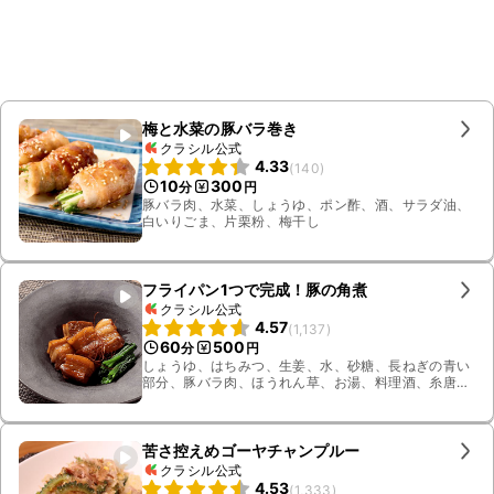
梅と水菜の豚バラ巻き
クラシル公式
4.33
(
140
)
10
300
分
円
豚バラ肉、水菜、しょうゆ、ポン酢、酒、サラダ油、
白いりごま、片栗粉、梅干し
フライパン1つで完成！豚の角煮
クラシル公式
4.57
(
1,137
)
60
500
分
円
しょうゆ、はちみつ、生姜、水、砂糖、長ねぎの青い
部分、豚バラ肉、ほうれん草、お湯、料理酒、糸唐辛
子
苦さ控えめゴーヤチャンプルー
クラシル公式
4.53
(
1,333
)