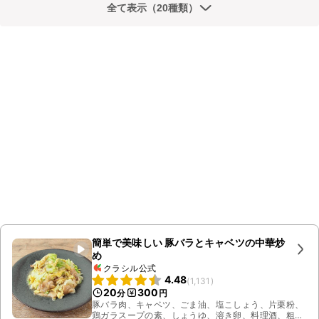
全て表示（20種類）
簡単で美味しい 豚バラとキャベツの中華炒
め
クラシル公式
4.48
(
1,131
)
20
300
分
円
豚バラ肉、キャベツ、ごま油、塩こしょう、片栗粉、
鶏ガラスープの素、しょうゆ、溶き卵、料理酒、粗挽