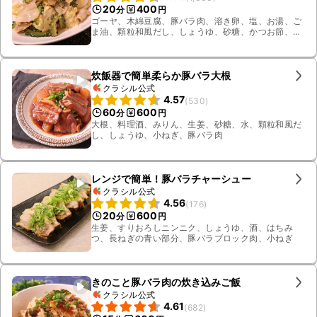
20
400
分
円
ゴーヤ、木綿豆腐、豚バラ肉、溶き卵、塩、お湯、ご
ま油、顆粒和風だし、しょうゆ、砂糖、かつお節、料
理酒
炊飯器で簡単柔らか豚バラ大根
クラシル公式
4.57
(
530
)
60
600
分
円
大根、料理酒、みりん、生姜、砂糖、水、顆粒和風だ
し、しょうゆ、小ねぎ、豚バラ肉
レンジで簡単！豚バラチャーシュー
クラシル公式
4.56
(
176
)
20
600
分
円
生姜、すりおろしニンニク、しょうゆ、酒、はちみ
つ、長ねぎの青い部分、豚バラブロック肉、小ねぎ
きのこと豚バラ肉の炊き込みご飯
クラシル公式
4.61
(
682
)