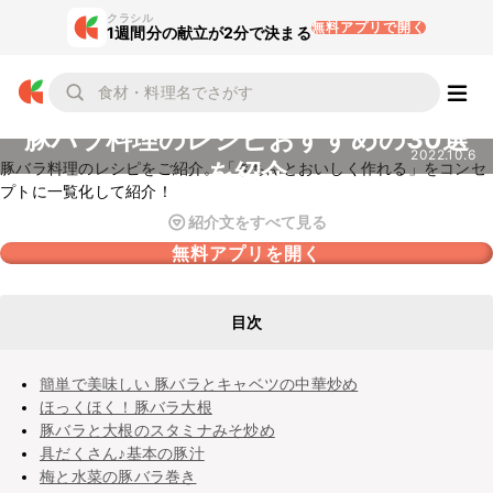
クラシル
無料アプリで開く
1週間分の献立が2分で決まる
豚バラ料理のレシピおすすめの30選
2022.10.6
を紹介
豚バラ料理のレシピをご紹介。「きちんとおいしく作れる」をコンセ
プトに一覧化して紹介！
紹介文をすべて見る
無料アプリを開く
目次
簡単で美味しい 豚バラとキャベツの中華炒め
ほっくほく！豚バラ大根
豚バラと大根のスタミナみそ炒め
具だくさん♪基本の豚汁
梅と水菜の豚バラ巻き