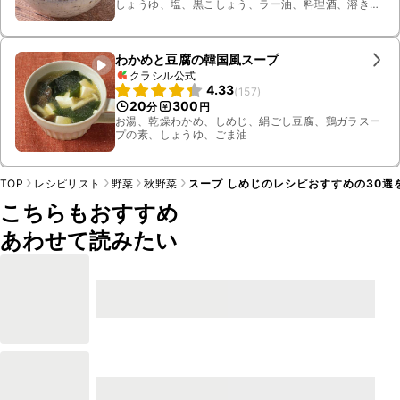
しょうゆ、塩、黒こしょう、ラー油、料理酒、溶き
卵、水溶き片栗粉、小ねぎ
わかめと豆腐の韓国風スープ
クラシル公式
4.33
(
157
)
20
300
分
円
お湯、乾燥わかめ、しめじ、絹ごし豆腐、鶏ガラスー
プの素、しょうゆ、ごま油
TOP
レシピリスト
野菜
秋野菜
スープ しめじのレシピおすすめの30選
こちらもおすすめ
あわせて読みたい