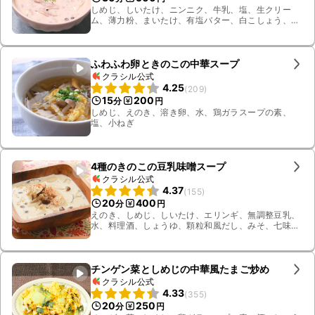
しめじ、しいたけ、ニンニク、牛乳、塩、生クリー
ム、薄力粉、まいたけ、有塩バター、白こしょう、パ
セリ、薄切りハーフベーコン
ふわふわ卵ときのこの中華スープ
クラシル公式
4.25
(
209
)
15
200
分
円
しめじ、えのき、溶き卵、水、鶏ガラスープの素、
塩、小ねぎ
4種のきのこの豆乳味噌スープ
クラシル公式
4.37
(
155
)
20
400
分
円
えのき、しめじ、しいたけ、エリンギ、無調整豆乳、
水、料理酒、しょうゆ、顆粒和風だし、みそ、七味唐
辛子
チンゲン菜としめじの中華風たまご炒め
クラシル公式
4.33
(
355
)
20
250
分
円