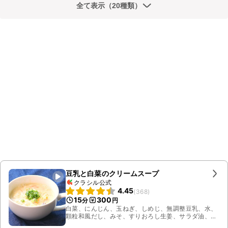
全て表示（20種類）
豆乳と白菜のクリームスープ
クラシル公式
4.45
(
368
)
15
300
分
円
白菜、にんじん、玉ねぎ、しめじ、無調整豆乳、水、
顆粒和風だし、みそ、すりおろし生姜、サラダ油、小
ねぎ