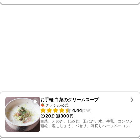
お手軽 白菜のクリームスープ
クラシル公式
4.44
(
785
)
20
300
分
円
白菜、えのき、しめじ、玉ねぎ、水、牛乳、コンソメ
顆粒、塩こしょう、パセリ、薄切りハーフベーコン