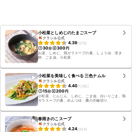
小松菜としめじのたまごスープ
クラシル公式
4.39
(
375
)
30
300
分
円
お湯、しめじ、鶏ガラスープの素、しょうゆ、溶き
卵、ごま油、小松菜
小松菜を美味しく食べる 三色ナムル
クラシル公式
4.40
(
1,192
)
15
200
分
円
小松菜、にんじん、しめじ、ごま油、白いりごま、鶏
ガラスープの素、めんつゆ、鷹の爪輪切り
春雨きのこスープ
クラシル公式
4.24
(
204
)