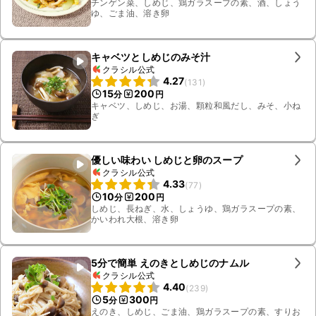
チンゲン菜、しめじ、鶏ガラスープの素、酒、しょう
ゆ、ごま油、溶き卵
キャベツとしめじのみそ汁
クラシル公式
4.27
(
131
)
15
200
分
円
キャベツ、しめじ、お湯、顆粒和風だし、みそ、小ね
ぎ
優しい味わい しめじと卵のスープ
クラシル公式
4.33
(
77
)
10
200
分
円
しめじ、長ねぎ、水、しょうゆ、鶏ガラスープの素、
かいわれ大根、溶き卵
5分で簡単 えのきとしめじのナムル
クラシル公式
4.40
(
239
)
5
300
分
円
えのき、しめじ、ごま油、鶏ガラスープの素、すりお