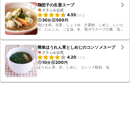
鶏団子の生姜スープ
クラシル公式
4.55
(
942
)
30
500
分
円
鶏ひき肉、生姜、しょうゆ、片栗粉、しめじ、しいた
け、にんじん、ごま油、水、鶏ガラスープの素、塩、
小ねぎ、白こしょう、料理酒
簡単ほうれん草としめじのコンソメスープ
クラシル公式
4.20
(
132
)
10
200
分
円
ほうれん草、水、しめじ、コンソメ顆粒、塩