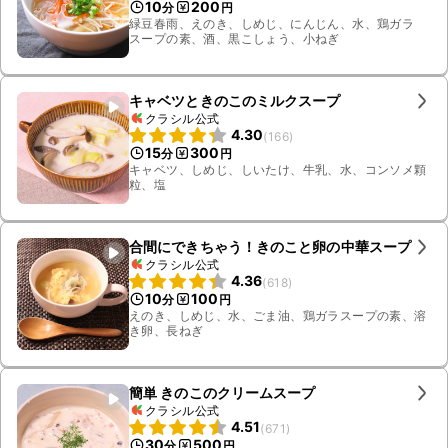
10
200
分
円
緑豆春雨、えのき、しめじ、にんじん、水、鶏ガラ
スープの素、酒、黒こしょう、小ねぎ
キャベツときのこのミルクスープ
クラシル公式
4.30
(
166
)
15
300
分
円
キャベツ、しめじ、しいたけ、牛乳、水、コンソメ顆
粒、塩
合間にできちゃう！きのこと卵の中華スープ
クラシル公式
4.36
(
618
)
10
100
分
円
えのき、しめじ、水、ごま油、鶏ガラスープの素、溶
き卵、長ねぎ
簡単 きのこのクリームスープ
クラシル公式
4.51
(
671
)
30
500
分
円