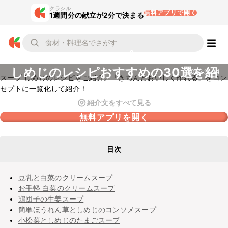
クラシル
無料アプリで開く
1週間分の献立が2分で決まる
スープ
しめじのレシピおすすめの30選を紹
2022.11.24
スープ しめじのレシピをご紹介。「きちんとおいしく作れる」をコン
介
セプトに一覧化して紹介！
紹介文をすべて見る
無料アプリを開く
目次
豆乳と白菜のクリームスープ
お手軽 白菜のクリームスープ
鶏団子の生姜スープ
簡単ほうれん草としめじのコンソメスープ
小松菜としめじのたまごスープ