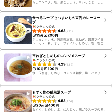
ろしニンニク、塩、黒こしょう、白いりごま、しょう
ゆ、小ねぎ
食べるスープ さつまいもの豆乳カレースー
プ
クラシル公式
4.63
(
211
)
15
200
分
円
さつまいも、水、無調整豆乳、玉ねぎ、固形ブイヨ
ン、カレー粉、オリーブオイル、しめじ、塩、塩こ
しょう、薄切りハーフベーコン
玉ねぎとしめじのコンソメスープ
クラシル公式
4.29
(
132
)
10
100
分
円
水、玉ねぎ、しめじ、コンソメ顆粒、塩、パセリ
もずく酢の酸辣湯スープ
クラシル公式
4.53
(
174
)
20
400
分
円
もずく、しめじ、水、にんじん、鶏ガラスープの素、