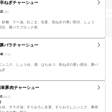
辛ねぎチャーシュー
62
(
88
)
、砂糖、ラー油、白ごま、生姜、長ねぎの青い部分、しょう
部分、豚バラブロック肉
豚バラチャーシュー
56
(
176
)
ニンニク、しょうゆ、酒、はちみつ、長ねぎの青い部分、豚バ
ねぎ
簡単豚肉チャーシュー
61
(
600
)
円
うゆ、サラダ油、すりおろし生姜、すりおろしニンニク、豚肩