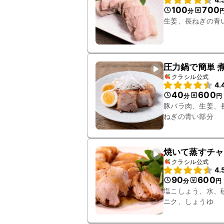
100
700
分
生姜、長ねぎの青
圧力鍋で簡単 
クラシル公式
4.
40
600
分
円
豚バラ肉、生姜、
ねぎの青い部分
焼いて蒸すチャ
クラシル公式
4.
90
600
分
円
塩こしょう、水、
ニク、しょうゆ