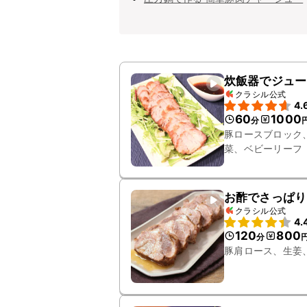
炊飯器でジュー
クラシル公式
4.
60
1000
分
豚ロースブロック
菜、ベビーリーフ
お酢でさっぱり
クラシル公式
4.
120
800
分
豚肩ロース、生姜