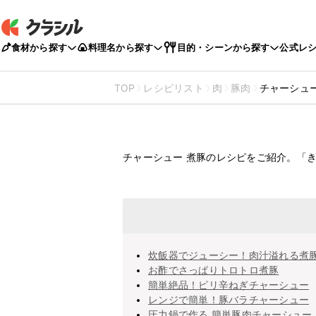
食材から探す
料理名から探す
目的・シーンから探す
公式レ
TOP
レシピリスト
肉
豚肉
チャーシュー
チャーシュ
煮豚のレシ
チャーシュー 煮豚のレシピをご紹介。「
炊飯器でジューシー！肉汁溢れる煮
お酢でさっぱりトロトロ煮豚
簡単絶品！ピリ辛ねぎチャーシュー
レンジで簡単！豚バラチャーシュー
圧力鍋で作る 簡単豚肉チャーシュー