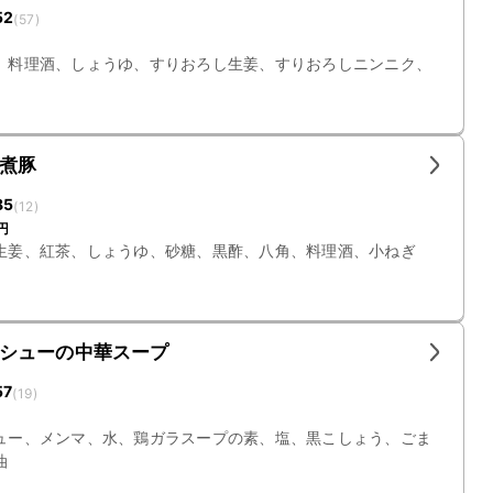
52
(
57
)
、料理酒、しょうゆ、すりおろし生姜、すりおろしニンニク、
煮豚
85
(
12
)
円
生姜、紅茶、しょうゆ、砂糖、黒酢、八角、料理酒、小ねぎ
シューの中華スープ
57
(
19
)
ュー、メンマ、水、鶏ガラスープの素、塩、黒こしょう、ごま
油