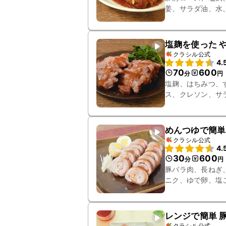
姜、サラダ油、水
塩麹を使った 
クラシル公式
4.
70
600
分
円
塩麹、はちみつ、
ス、クレソン、サ
めんつゆで簡単
クラシル公式
4.
30
600
分
円
豚バラ肉、長ねぎ
ニク、ゆで卵、塩
レンジで簡単 
クラシル公式