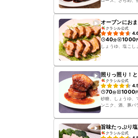
ロース、ざらめ、
オーブンにおま
クラシル公式
4.
40
1000
分
しょうゆ、塩こし
照りっ照り！と
クラシル公式
4.
70
1000
分
砂糖、しょうゆ、
ンニク、酒、豚バ
旨味たっぷり塩
クラシル公式
4.