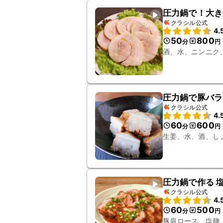
圧力鍋で！大き
クラシル公式
4.
50
800
分
円
酒、水、ニンニク
圧力鍋で豚バラ
クラシル公式
4.
60
600
分
円
生姜、水、酒、し
圧力鍋で作る 
クラシル公式
4.
60
500
分
円
豚肩ロース、塩麹