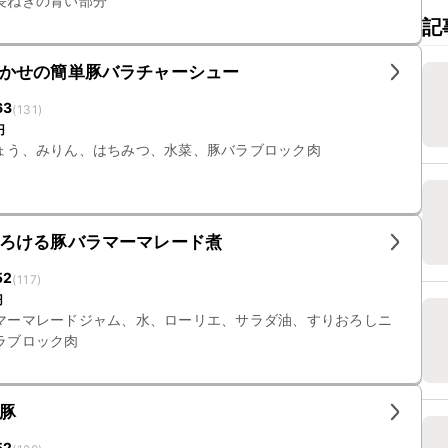
長ねぎの青い部分
記
かせの簡単豚バラチャーシュー
63
(
131
)
円
ょう、みりん、はちみつ、水菜、豚バラブロック肉
ろける豚バラマーマレード煮
52
(
117
)
円
マーマレードジャム、水、ローリエ、サラダ油、すりおろしニ
ラブロック肉
豚
52