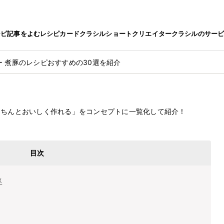
シピ
記事をよむ
レシピカード
クラシルショート
クリエイター
クラシルのサー
 煮豚のレシピおすすめの30選を紹介
ー
2022.6.7
ピおすすめの30選を紹介
きちんとおいしく作れる」をコンセプトに一覧化して紹介！
目次
豚