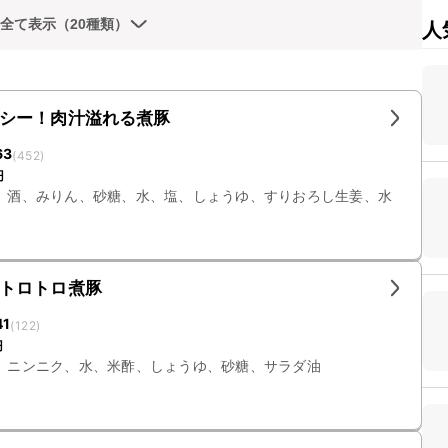
全て表示（20種類）
人
シー！肉汁溢れる煮豚
63
(
452
)
円
、酒、みりん、砂糖、水、塩、しょうゆ、すりおろし生姜、水
トロトロ煮豚
41
(
122
)
円
、ニンニク、水、米酢、しょうゆ、砂糖、サラダ油