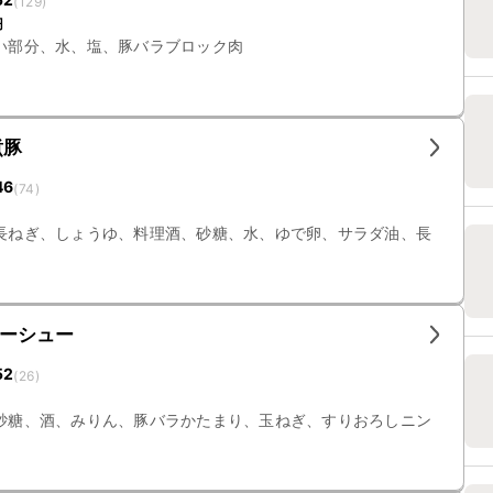
(
129
)
円
い部分、水、塩、豚バラブロック肉
煮豚
46
(
74
)
長ねぎ、しょうゆ、料理酒、砂糖、水、ゆで卵、サラダ油、長
ーシュー
52
(
26
)
砂糖、酒、みりん、豚バラかたまり、玉ねぎ、すりおろしニン