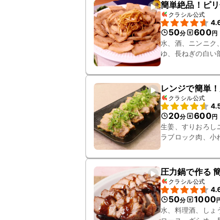
簡単絶品！ピリ
クラシル公式
4.
50
600
分
円
水、酒、ニンニク
ゆ、長ねぎの白い
レンジで簡単！
クラシル公式
4.
20
600
分
円
生姜、すりおろし
ラブロック肉、小
圧力鍋で作る 
クラシル公式
4.
50
1000
分
水、料理酒、しょ