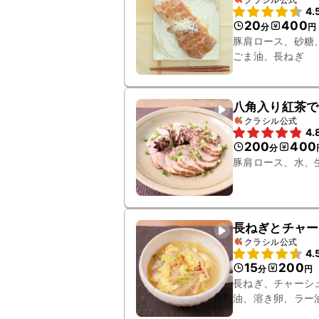
4.
20
400
分
円
豚肩ロース、砂糖
ごま油、長ねぎ
八角入り紅茶で
クラシル公式
4.
200
400
分
豚肩ロース、水、
長ねぎとチャー
クラシル公式
4.
15
200
分
円
長ねぎ、チャーシ
油、溶き卵、ラー