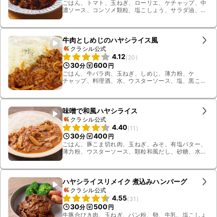
ごはん、トマト、玉ねぎ、ローリエ、ケチャップ、中
濃ソース、コンソメ顆粒、塩こしょう、サラダ油、薄
力粉、牛肩ロース
牛肉としめじのハヤシライス風
クラシル公式
4.12
(
20
)
30
600
分
円
ごはん、牛バラ肉、玉ねぎ、しめじ、薄力粉、ケ
チャップ、料理酒、水、ウスターソース、塩、黒こ
しょう、有塩バター、パセリ
味噌で和風ハヤシライス
クラシル公式
4.40
(
11
)
30
400
分
円
ごはん、豚こま切れ肉、玉ねぎ、みそ、有塩バター、
薄力粉、ウスターソース、顆粒和風だし、砂糖、水、
しいたけ、ホールトマト缶、すりおろし生姜
ハヤシライスリメイク 煮込みハンバーグ
クラシル公式
4.55
(
31
)
30
500
分
円
牛豚合びき肉、玉ねぎ、パン粉、卵、牛乳、塩こしょ