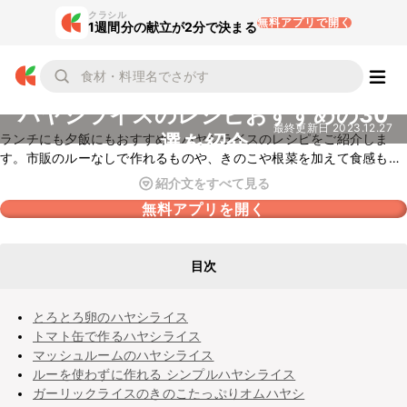
クラシル
無料アプリで開く
1週間分の献立が2分で決まる
ハヤシライスのレシピおすすめの30
最終更新日
2023.12.27
選を紹介
ランチにも夕飯にもおすすめ！ハヤシライスのレシピをご紹介しま
す。市販のルーなしで作れるものや、きのこや根菜を加えて食感も楽
しめるものなどを幅広くピックアップ！オムライスやドリアなどにア
紹介文をすべて見る
レンジしたレシピも人気ですよ。ぜひチェックしてみてくださいね。
無料アプリを開く
目次
とろとろ卵のハヤシライス
トマト缶で作るハヤシライス
マッシュルームのハヤシライス
ルーを使わずに作れる シンプルハヤシライス
ガーリックライスのきのこたっぷりオムハヤシ