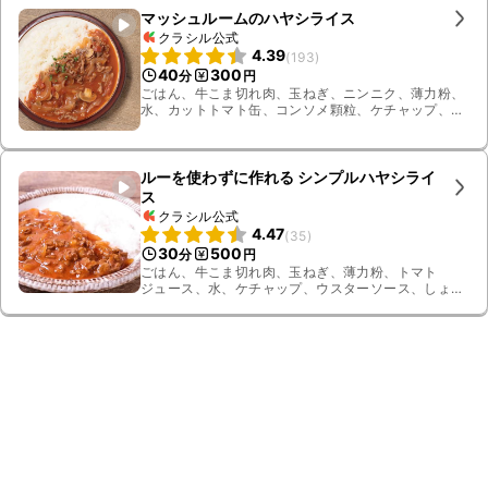
マッシュルームのハヤシライス
クラシル公式
4.39
(
193
)
40
300
分
円
ごはん、牛こま切れ肉、玉ねぎ、ニンニク、薄力粉、
水、カットトマト缶、コンソメ顆粒、ケチャップ、ウ
スターソース、有塩バター、パセリ、塩こしょう、ホ
ワイトマッシュルーム
ルーを使わずに作れる シンプルハヤシライ
ス
クラシル公式
4.47
(
35
)
30
500
分
円
ごはん、牛こま切れ肉、玉ねぎ、薄力粉、トマト
ジュース、水、ケチャップ、ウスターソース、しょう
ゆ、コンソメ顆粒、有塩バター