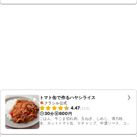
パセリ
トマト缶で作るハヤシライス
クラシル公式
4.47
(
235
)
30
600
分
円
ごはん、牛こま切れ肉、玉ねぎ、しめじ、薄力粉、
水、カットトマト缶、ケチャップ、中濃ソース、コン
ソメ顆粒、砂糖、有塩バター、塩