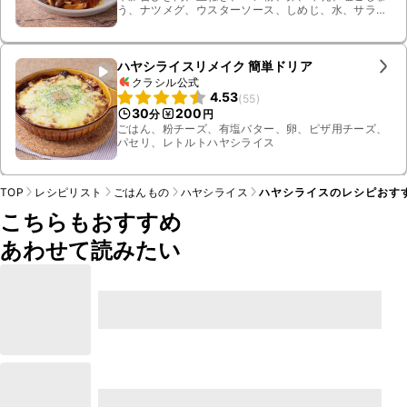
う、ナツメグ、ウスターソース、しめじ、水、サラダ
油、トマト、ブロッコリー、レトルトハヤシライス
ハヤシライスリメイク 簡単ドリア
クラシル公式
4.53
(
55
)
30
200
分
円
ごはん、粉チーズ、有塩バター、卵、ピザ用チーズ、
パセリ、レトルトハヤシライス
TOP
レシピリスト
ごはんもの
ハヤシライス
ハヤシライスのレシピおす
こちらもおすすめ
あわせて読みたい