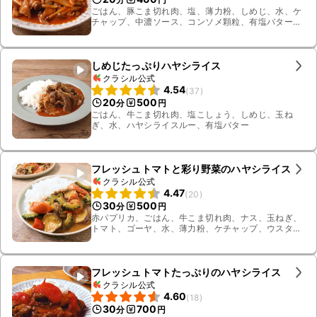
ごはん、豚こま切れ肉、塩、薄力粉、しめじ、水、ケ
チャップ、中濃ソース、コンソメ顆粒、有塩バター、
パセリ
しめじたっぷりハヤシライス
クラシル公式
4.54
(
37
)
20
500
分
円
ごはん、牛こま切れ肉、塩こしょう、しめじ、玉ね
ぎ、水、ハヤシライスルー、有塩バター
フレッシュトマトと彩り野菜のハヤシライス
クラシル公式
4.47
(
20
)
30
500
分
円
赤パプリカ、ごはん、牛こま切れ肉、ナス、玉ねぎ、
トマト、ゴーヤ、水、薄力粉、ケチャップ、ウスター
ソース、砂糖、コンソメ顆粒、有塩バター、すりおろ
しニンニク
フレッシュトマトたっぷりのハヤシライス
クラシル公式
4.60
(
18
)
30
700
分
円