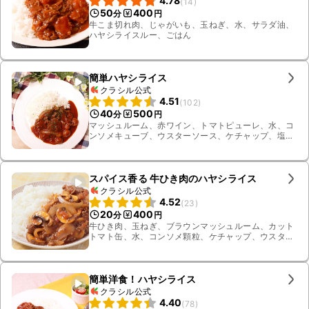
4.78
(
14
)
50
400
分
円
牛こま切れ肉、じゃがいも、玉ねぎ、水、サラダ油、
ハヤシライスルー、ごはん
簡単ハヤシライス
クラシル公式
4.51
(
102
)
40
500
分
円
マッシュルーム、赤ワイン、トマトピューレ、水、コ
ンソメキューブ、ウスターソース、ケチャップ、塩こ
しょう、ごはん、パセリ、玉ねぎ、牛もも薄切り肉、
有塩バター
スパイス香る 牛ひき肉のハヤシライス
クラシル公式
4.52
(
23
)
20
400
分
円
牛ひき肉、玉ねぎ、ブラウンマッシュルーム、カット
トマト缶、水、コンソメ顆粒、ケチャップ、ウスター
ソース、砂糖、チリパウダー、ナツメグ、すりおろし
ニンニク、ごはん、薄力粉、有塩バター
簡単洋食！ハヤシライス
クラシル公式
4.40
(
78
)