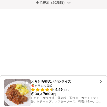
全て表示（20種類）
とろとろ卵のハヤシライス
クラシル公式
4.49
(
447
)
30
600
分
円
しめじ、サラダ油、薄力粉、玉ねぎ、カットトマト
缶、ケチャップ、ウスターソース、有塩バター、コン
ソメ顆粒、溶き卵、マヨネーズ、ごはん、牛ロース、