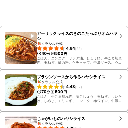
ガーリックライスのきのこたっぷりオムハヤ
シ
クラシル公式
4.64
(
22
)
40
500
分
円
ごはん、ニンニク、サラダ油、しょうゆ、牛こま切れ
肉、玉ねぎ、薄力粉、ケチャップ、中濃ソース、ウス
ターソース、砂糖、コンソメ顆粒、カットトマト缶、
パセリ、水、溶き卵、しめじ
ブラウンソースから作るハヤシライス
クラシル公式
4.48
(
37
)
70
500
分
円
ごはん、牛こま切れ肉、塩こしょう、玉ねぎ、しいた
け、しめじ、エリンギ、ニンニク、赤ワイン、中濃
ソース、すりおろし生姜、薄力粉、有塩バター、お
湯、コンソメ顆粒、トマトピューレ、オリーブオイ
ル、パセリ
じゃがいものハヤシライス
クラシル公式