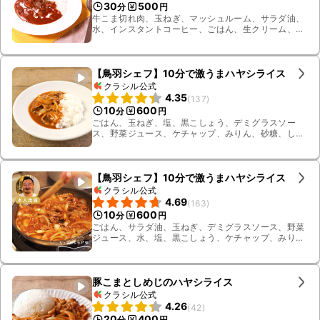
30
500
分
円
牛こま切れ肉、玉ねぎ、マッシュルーム、サラダ油、
水、インスタントコーヒー、ごはん、生クリーム、ハ
ヤシライスルー、パセリ
【鳥羽シェフ】10分で激うまハヤシライス
クラシル公式
4.35
(
137
)
10
600
分
円
ごはん、玉ねぎ、塩、黒こしょう、デミグラスソー
ス、野菜ジュース、ケチャップ、みりん、砂糖、しょ
うゆ、水、無塩バター、サラダ油、牛バラ肉
【鳥羽シェフ】10分で激うまハヤシライス
クラシル公式
4.69
(
163
)
10
600
分
円
ごはん、サラダ油、玉ねぎ、デミグラスソース、野菜
ジュース、水、塩、黒こしょう、ケチャップ、みり
ん、砂糖、しょうゆ、無塩バター、牛こま切れ肉
豚こまとしめじのハヤシライス
クラシル公式
4.26
(
42
)
20
400
分
円