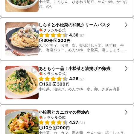
小松菜、にんじん、ひきわり納豆、めんつゆ、かつお
節、のり
しらすと小松菜の和風クリームパスタ
クラシル公式
4.36
(
97
)
30
200
分
円
スパゲティ、お湯、塩、釜揚げしらす、薄力粉、牛
乳、有塩バター、めんつゆ、小松菜、塩こしょう、し
めじ
あともう一品！小松菜と油揚げの卵煮
クラシル公式
4.26
(
57
)
15
300
分
円
小松菜、油揚げ、めんつゆ、水、卵、きざみ海苔
小松菜とカニカマの卵炒め
クラシル公式
4.37
(
81
)
10
200
分
円
小松菜、カニカマ、溶き卵、めんつゆ、塩こしょう、