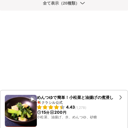
全て表示（20種類）
めんつゆで簡単！小松菜と油揚げの煮浸し
クラシル公式
4.43
(
1,278
)
15
200
分
円
小松菜、油揚げ、水、めんつゆ、砂糖