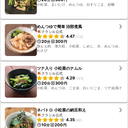
小松菜、まいたけ、めんつゆ、白すりごま、砂糖
めんつゆで簡単 治部煮風
クラシル公式
4.47
(
126
)
20
300
分
円
鶏もも肉、薄力粉、小松菜、しめじ、水、めんつゆ、
わさび
ツナ入り 小松菜のナムル
クラシル公式
4.29
(
105
)
20
300
分
円
小松菜、めんつゆ、ごま油、白いりごま、ツナ油漬け
ネバトロ 小松菜の納豆和え
クラシル公式
4.35
(
99
)
10
200
分
円