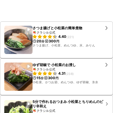
さつま揚げと小松菜の簡単煮物
クラシル公式
4.40
(
221
)
20
300
分
円
さつま揚げ、小松菜、めんつゆ、水、みりん
ゆず胡椒で 小松菜のお浸し
クラシル公式
4.31
(
238
)
15
300
分
円
小松菜、かつお節、めんつゆ、ゆず胡椒、氷水
5分で作れるおつまみ 小松菜とちりめんのピ
リ辛和え
クラシル公式