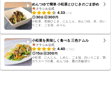
めんつゆで簡単 小松菜とひじきのごま炒め
クラシル公式
4.33
(
119
)
30
300
分
円
小松菜、乾燥ひじき、にんじん、めんつゆ、水、白い
りごま、ごま油、みりん
小松菜を美味しく食べる 三色ナムル
クラシル公式
4.40
(
1,192
)
15
200
分
円
小松菜、にんじん、しめじ、ごま油、白いりごま、鶏
ガラスープの素、めんつゆ、鷹の爪輪切り