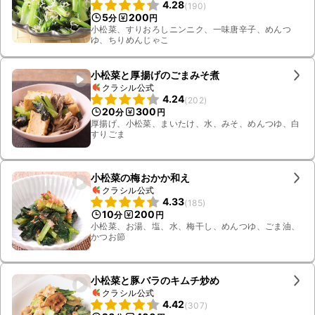
4.28
(
190
)
5
200
分
円
小松菜、すりおろしニンニク、一味唐辛子、めんつ
ゆ、ちりめんじゃこ
小松菜と厚揚げのごまみそ煮
クラシル公式
4.24
(
202
)
20
300
分
円
厚揚げ、小松菜、まいたけ、水、みそ、めんつゆ、白
すりごま
小松菜の梅おかか和え
クラシル公式
4.33
(
185
)
10
200
分
円
小松菜、お湯、塩、水、梅干し、めんつゆ、ごま油、
かつお節
小松菜と豚バラのキムチ炒め
クラシル公式
4.42
(
307
)