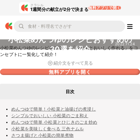
クラシル
無料アプリで開く
1週間分の献立が2分で決まる
小松菜めんつゆのレシピおすすめの
2022.11.24
30選を紹介
小松菜めんつゆのレシピをご紹介。「きちんとおいしく作れる」をコ
ンセプトに一覧化して紹介！
紹介文をすべて見る
無料アプリを開く
目次
めんつゆで簡単！小松菜と油揚げの煮浸し
シンプルでおいしい 小松菜のごま和え
めんつゆで簡単 小松菜とひじきのごま炒め
小松菜を美味しく食べる 三色ナムル
さつま揚げと小松菜の簡単煮物