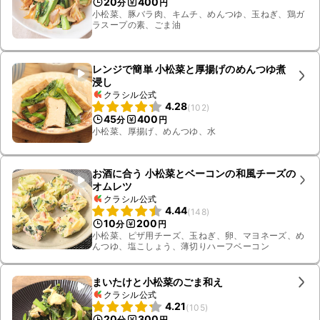
20
400
分
円
小松菜、豚バラ肉、キムチ、めんつゆ、玉ねぎ、鶏ガ
ラスープの素、ごま油
レンジで簡単 小松菜と厚揚げのめんつゆ煮
浸し
クラシル公式
4.28
(
102
)
45
400
分
円
小松菜、厚揚げ、めんつゆ、水
お酒に合う 小松菜とベーコンの和風チーズの
オムレツ
クラシル公式
4.44
(
148
)
10
200
分
円
小松菜、ピザ用チーズ、玉ねぎ、卵、マヨネーズ、め
んつゆ、塩こしょう、薄切りハーフベーコン
まいたけと小松菜のごま和え
クラシル公式
4.21
(
105
)
20
300
分
円