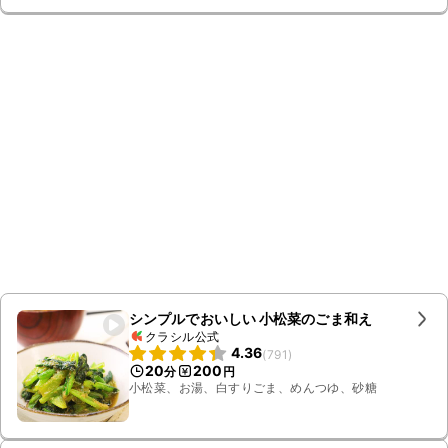
シンプルでおいしい 小松菜のごま和え
クラシル公式
4.36
(
791
)
20
200
分
円
小松菜、お湯、白すりごま、めんつゆ、砂糖