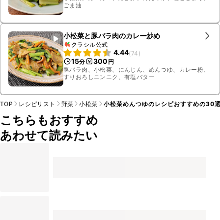
ごま油
小松菜と豚バラ肉のカレー炒め
クラシル公式
4.44
(
74
)
15
300
分
円
豚バラ肉、小松菜、にんじん、めんつゆ、カレー粉、
すりおろしニンニク、有塩バター
TOP
レシピリスト
野菜
小松菜
小松菜めんつゆのレシピおすすめの30
こちらもおすすめ
あわせて読みたい