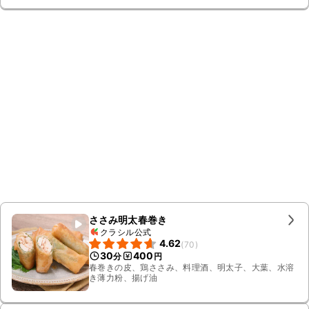
ささみ明太春巻き
クラシル公式
4.62
(
70
)
30
400
分
円
春巻きの皮、鶏ささみ、料理酒、明太子、大葉、水溶
き薄力粉、揚げ油