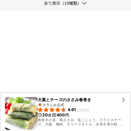
全て表示（19種類）
大葉とチーズのささみ春巻き
クラシル公式
4.61
(
2,009
)
20
400
分
円
春巻きの皮、鶏ささみ、塩こしょう、スライスチー
ズ、大葉、梅肉、オリーブオイル、水溶き薄力粉、料
理酒、ミニトマト、フリルレタス