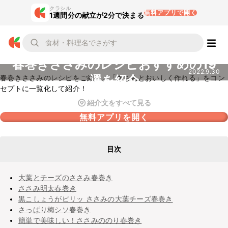
クラシル
無料アプリで開く
1週間分の献立が2分で決まる
春巻きささみのレシピおすすめの19
2022.9.30
選を紹介
春巻きささみのレシピをご紹介。「きちんとおいしく作れる」をコン
セプトに一覧化して紹介！
紹介文をすべて見る
無料アプリを開く
目次
大葉とチーズのささみ春巻き
ささみ明太春巻き
黒こしょうがピリッ ささみの大葉チーズ春巻き
さっぱり梅シソ春巻き
簡単で美味しい！ささみののり春巻き