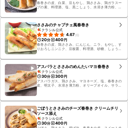
春巻きの皮、白菜、豆もやし、鶏ささみ、鶏ガラスー
プの素、料理酒、塩、黒こしょう、水溶き薄力粉、ご
ま油、ピザ用チーズ、大葉
ささみのチャプチェ風春巻き
クラシル公式
4.67
(
6
)
20
400
分
円
春巻きの皮、鶏ささみ、にんじん、ニラ、もやし、す
りおろしニンニク、豆板醤、料理酒、砂糖、しょう
ゆ、鶏ガラスープの素、塩、黒こしょう、ごま油、揚
げ油、水溶き片栗粉、レタス
アスパラとささみのめんたいマヨ春巻き
クラシル公式
30
300
分
円
アスパラガス、鶏ささみ、マヨネーズ、塩、春巻きの
皮、明太子、水溶き薄力粉、オリーブオイル、サラダ
油
ごぼうとささみのチーズ春巻き クリームチリ
ソース添え
クラシル公式
30
400
分
円
ごぼう、鶏ささみ、揚げ油、春巻きの皮、スイートチ