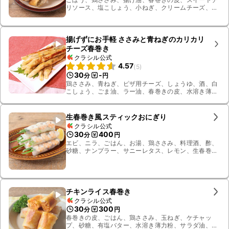
リソース、塩こしょう、小ねぎ、クリームチーズ、料
理酒、水溶き薄力粉
揚げずにお手軽 ささみと青ねぎのカリカリ
チーズ春巻き
クラシル公式
4.57
(
5
)
30
-
分
円
鶏ささみ、青ねぎ、ピザ用チーズ、しょうゆ、酒、白
こしょう、ごま油、ラー油、春巻きの皮、水溶き薄力
粉
生春巻き風スティックおにぎり
クラシル公式
30
400
分
円
エビ、ニラ、ごはん、お湯、鶏ささみ、料理酒、酢、
砂糖、ナンプラー、サニーレタス、レモン、生春巻き
の皮
チキンライス春巻き
クラシル公式
30
300
分
円
春巻きの皮、ごはん、鶏ささみ、玉ねぎ、ケチャッ
プ、砂糖、有塩バター、水溶き薄力粉、サラダ油、パ