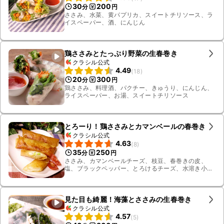
30
200
分
円
ささみ、水菜、黄パプリカ、スイートチリソース、ラ
イスペーパー、酒、にんじん
鶏ささみとたっぷり野菜の生春巻き
クラシル公式
4.49
(
18
)
20
300
分
円
鶏ささみ、料理酒、パクチー、きゅうり、にんじん、
ライスペーパー、お湯、スイートチリソース
とろーり！鶏ささみとカマンベールの春巻き
クラシル公式
4.63
(
8
)
35
250
分
円
ささみ、カマンベールチーズ、枝豆、春巻きの皮、
塩、ブラックペッパー、とろけるチーズ、水溶き小麦
粉、揚げ油
見た目も綺麗！海藻とささみの生春巻き
クラシル公式
4.57
(
5
)