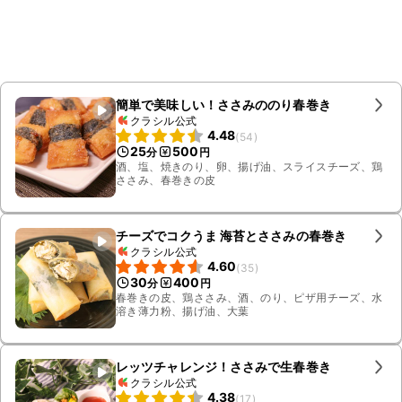
簡単で美味しい！ささみののり春巻き
クラシル公式
4.48
(
54
)
25
500
分
円
酒、塩、焼きのり、卵、揚げ油、スライスチーズ、鶏
ささみ、春巻きの皮
チーズでコクうま 海苔とささみの春巻き
クラシル公式
4.60
(
35
)
30
400
分
円
春巻きの皮、鶏ささみ、酒、のり、ピザ用チーズ、水
溶き薄力粉、揚げ油、大葉
レッツチャレンジ！ささみで生春巻き
クラシル公式
4.38
(
17
)