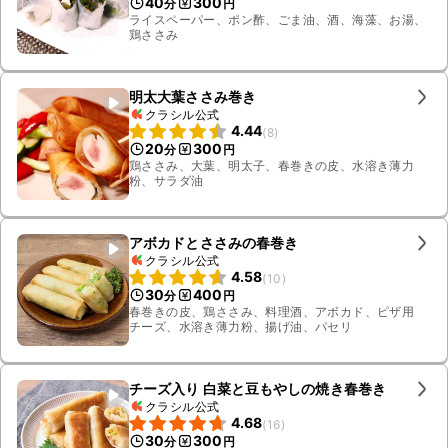
40
300
分
円
ライスペーパー、ポン酢、ごま油、酒、海藻、お湯、
鶏ささみ
明太大葉ささみ巻き
クラシル公式
4.44
(
8
)
20
300
分
円
鶏ささみ、大葉、明太子、春巻きの皮、水溶き薄力
粉、サラダ油
アボカドとささみの春巻き
クラシル公式
4.58
(
10
)
30
400
分
円
春巻きの皮、鶏ささみ、料理酒、アボカド、ピザ用
チーズ、水溶き薄力粉、揚げ油、パセリ
チーズ入り 白菜と豆もやしの焼き春巻き
クラシル公式
4.68
(
16
)
30
300
分
円