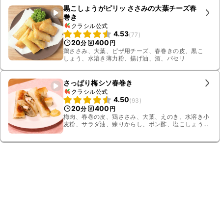
黒こしょうがピリッ ささみの大葉チーズ春
巻き
クラシル公式
4.53
(
77
)
20
400
分
円
鶏ささみ、大葉、ピザ用チーズ、春巻きの皮、黒こ
しょう、水溶き薄力粉、揚げ油、酒、パセリ
さっぱり梅シソ春巻き
クラシル公式
4.50
(
93
)
20
400
分
円
梅肉、春巻の皮、鶏ささみ、大葉、えのき、水溶き小
麦粉、サラダ油、練りからし、ポン酢、塩こしょう、
酒