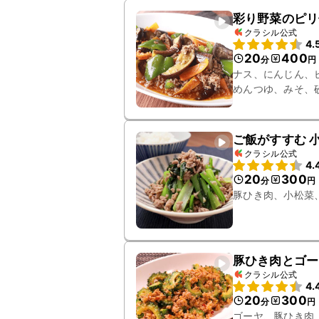
彩り野菜のピリ
クラシル公式
4.
20
400
分
円
ナス、にんじん、
めんつゆ、みそ、
ご飯がすすむ 
クラシル公式
4.
20
300
分
円
豚ひき肉、小松菜
豚ひき肉とゴー
クラシル公式
4.
20
300
分
円
ゴーヤ、豚ひき肉