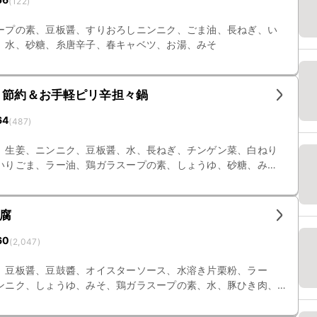
(
122
)
ープの素、豆板醤、すりおろしニンニク、ごま油、長ねぎ、い
、水、砂糖、糸唐辛子、春キャベツ、お湯、みそ
 節約＆お手軽ピリ辛担々鍋
64
(
487
)
、生姜、ニンニク、豆板醤、水、長ねぎ、チンゲン菜、白ねり
いりごま、ラー油、鶏ガラスープの素、しょうゆ、砂糖、み
腐
60
(
2,047
)
、豆板醤、豆鼓醬、オイスターソース、水溶き片栗粉、ラー
ンニク、しょうゆ、みそ、鶏ガラスープの素、水、豚ひき肉、
ぎ、絹ごし豆腐、料理酒