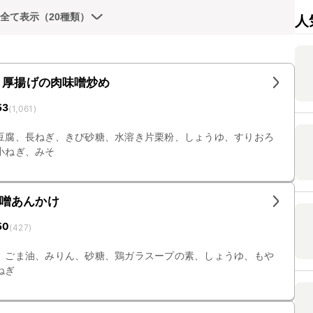
全て表示（20種類）
人
 厚揚げの肉味噌炒め
53
(
1,061
)
豆腐、長ねぎ、きび砂糖、水溶き片栗粉、しょうゆ、すりおろ
小ねぎ、みそ
噌あんかけ
50
(
427
)
、ごま油、みりん、砂糖、鶏ガラスープの素、しょうゆ、もや
ねぎ