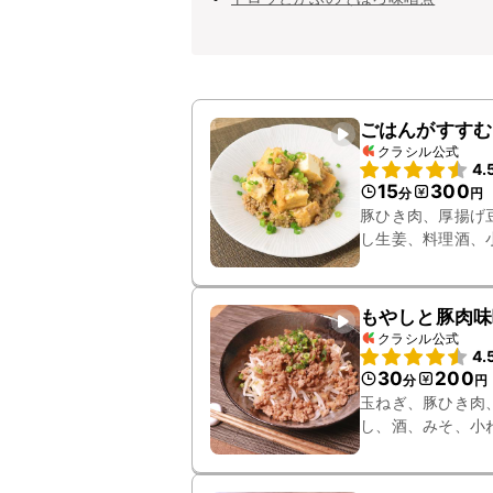
ごはんがすすむ
クラシル公式
4.
15
300
分
円
豚ひき肉、厚揚げ
し生姜、料理酒、
もやしと豚肉味
クラシル公式
4.
30
200
分
円
玉ねぎ、豚ひき肉
し、酒、みそ、小