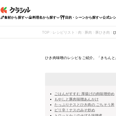
食材から探す
料理名から探す
目的・シーンから探す
公式レ
TOP
レシピリスト
肉
豚肉
豚ひき肉
ひき肉味噌の
ひき肉味噌のレシピをご紹介。「きちんと
ごはんがすすむ 厚揚げの肉味噌炒め
もやしと豚肉味噌あんかけ
たっぷりナスとひき肉の ごちそう丼
ピリ辛！ナスのみそ炒め
トロッとかぶのそぼろ味噌煮