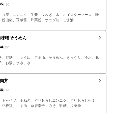
35
(
192
)
、白菜、ニンニク、生姜、長ねぎ、水、オイスターソース、味
、粉山椒、豆板醤、片栗粉、サラダ油、ごま油
肉味噌そうめん
44
(
251
)
そ、砂糖、しょうゆ、ごま油、そうめん、きゅうり、冷水、豚
子、お湯、氷水、水
肉丼
46
(
192
)
、キャベツ、玉ねぎ、すりおろしニンニク、すりおろし生姜、
、豆板醤、ごま油、糸唐辛子、みそ、砂糖、片栗粉