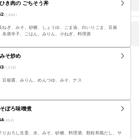
ひき肉の ごちそう丼
52
(
1,484
)
長ねぎ、みそ、砂糖、しょうゆ、ごま油、白いりごま、豆板
、糸唐辛子、ごはん、みりん、小ねぎ、料理酒
みそ炒め
43
(
1,018
)
、豆板醤、みりん、めんつゆ、みそ、ナス
そぼろ味噌煮
44
(
454
)
すりおろし生姜、水、みそ、砂糖、料理酒、顆粒和風だし、サ