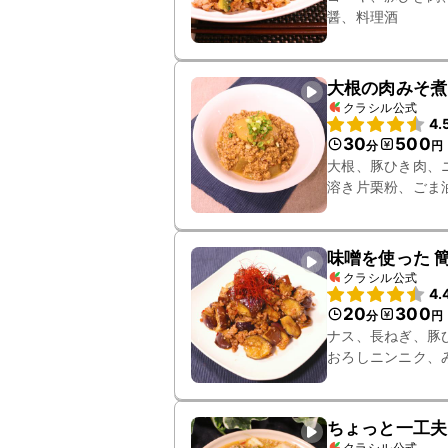
醤、料理酒
大根の肉みそ煮
クラシル公式
4.
30
500
分
円
大根、豚ひき肉、
溶き片栗粉、ごま
味噌を使った 
クラシル公式
4.
20
300
分
円
ナス、長ねぎ、豚
おろしニンニク、
ちょっと一工夫
クラシル公式