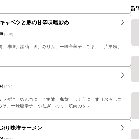
記
キャベツと豚の甘辛味噌炒め
45
(
688
)
肉、味噌、醤油、酒、みりん、一味唐辛子、ごま油、片栗粉、
64
(
802
)
サラダ油、めんつゆ、ごま油、卵黄、しょうゆ、すりおろしニ
みそ、一味唐辛子、小ねぎ、のり、焼肉のタレ
ぷり味噌ラーメン
56