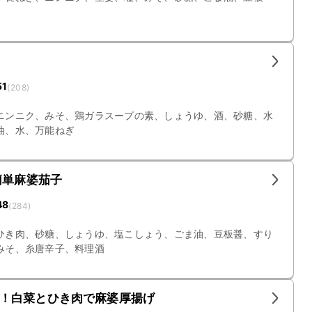
51
(
208
)
ニンニク、みそ、鶏ガラスープの素、しょうゆ、酒、砂糖、水
油、水、万能ねぎ
簡単麻婆茄子
48
(
284
)
ひき肉、砂糖、しょうゆ、塩こしょう、ごま油、豆板醤、すり
みそ、糸唐辛子、料理酒
！白菜とひき肉で麻婆厚揚げ