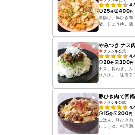
4.
25
400
分
円
厚揚げ、豚ひき肉
噌、しょうゆ、酒
やみつき ナス
クラシル公式
4.
20
300
分
円
ナス、長ねぎ、み
ひき肉、一味唐辛
豚ひき肉で回鍋
クラシル公式
4.
15
200
分
円
ごはん、豚ひき肉
しょうゆ、料理酒