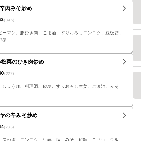
辛肉みそ炒め
53
(
345
)
ピーマン、豚ひき肉、ごま油、すりおろしニンニク、豆板醤、
砂糖
小松菜のひき肉炒め
40
(
227
)
、しょうゆ、料理酒、砂糖、すりおろし生姜、ごま油、みそ
ヤの辛みそ炒め
44
(
235
)
、長ねぎ、ニンニク、生姜、塩、みそ、砂糖、ごま油、豆板