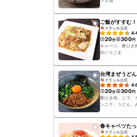
ラダ油
ご飯がすすむ！
クラシル公式
4.
20
300
分
円
キャベツ、豚ひき
白いりごま
台湾まぜうどん
クラシル公式
4.
20
300
分
円
豚ひき肉、ニラ、
ンニク、うどん、
春キャベツたっ
クラシル公式
4.