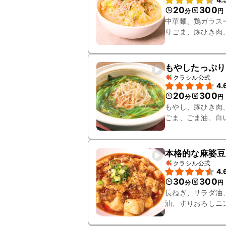
20
300
分
円
中華麺、鶏ガラス
りごま、豚ひき肉
もやしたっぷり
クラシル公式
4.
20
300
分
円
もやし、豚ひき肉
ごま、ごま油、白
そ、料理酒
本格的な麻婆豆
クラシル公式
4.
30
300
分
円
長ねぎ、サラダ油
油、すりおろしニ
お湯、花椒、青ね