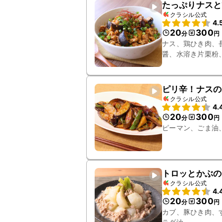
たっぷりナスと
クラシル公式
4.
20
300
分
円
ナス、鶏ひき肉、
醤、水溶き片栗粉
ピリ辛！ナスの
クラシル公式
4.
20
300
分
円
ピーマン、ごま油
トロッとかぶの
クラシル公式
4.
20
300
分
円
カブ、豚ひき肉、