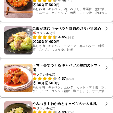
4.40
(
71
)
30
500
分
円
鶏むね肉、キャベツ、酒、みりん、片栗粉、揚げ油、
マヨネーズ、ケチャップ、練乳、レモン汁、小口ね
ぎ、ごはん、一味唐辛子
ご飯が進む キャベツと鶏肉のガリバタ炒め
クラシル公式
4.45
(
248
)
20
400
分
円
鶏もも肉、キャベツ、ニンニク、有塩バター、料理
酒、みりん、しょうゆ、砂糖
トマト缶でつくる キャベツと鶏肉のトマト
煮
クラシル公式
4.37
(
680
)
30
500
分
円
鶏もも肉、キャベツ、玉ねぎ、カットトマト缶、水、
ケチャップ、コンソメ顆粒、塩こしょう、サラダ油
やみつき！わかめとキャベツのナムル風
クラシル公式
4.43
(
770
)