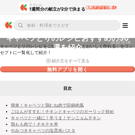
クラシル
無料アプリで開く
1週間分の献立が2分で決まる
キャベツとりのレシピおすすめの30
2022.10.18
選を紹介
キャベツとりのレシピをご紹介。「きちんとおいしく作れる」をコン
セプトに一覧化して紹介！
紹介文をすべて見る
無料アプリを開く
目次
簡単！キャベツと鶏むね肉で回鍋肉風
ごはんがすすむ！チキンとキャベツのガーリック炒め
キャベツと一緒に！辛うま！ヤンニョムチキン
鶏もも肉で！チキテキ丼
やみつきキャベツの塩昆布パスタ