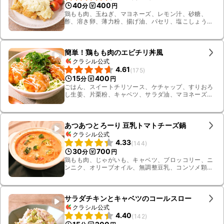
40
400
分
円
鶏もも肉、玉ねぎ、マヨネーズ、レモン汁、砂糖、
酢、溶き卵、薄力粉、揚げ油、パセリ、塩こしょう、
すりおろし生姜、しょうゆ、ゆで卵、ミニトマト、
キャベツ、サニーレタス
簡単！鶏もも肉のエビチリ丼風
クラシル公式
4.61
(
175
)
15
400
分
円
ごはん、スイートチリソース、ケチャップ、すりおろ
し生姜、片栗粉、キャベツ、サラダ油、マヨネーズ、
青ねぎ、鶏もも肉、料理酒
あつあつとろーり 豆乳トマトチーズ鍋
クラシル公式
4.33
(
144
)
30
700
分
円
鶏もも肉、じゃがいも、キャベツ、ブロッコリー、ニ
ンニク、オリーブオイル、無調整豆乳、コンソメ顆
粒、塩こしょう、ピザ用チーズ、カットトマト缶
サラダチキンとキャベツのコールスロー
クラシル公式
4.40
(
142
)