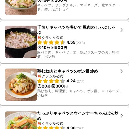
15
200
分
円
キャベツ、サラダチキン、マヨネーズ、粒マスター
ド、酢、塩こしょう
千切りキャベツを巻いて 豚肉のしゃぶしゃ
ぶ
クラシル公式
4.55
(
233
)
10
500
分
円
豚バラ肉、キャベツ、水、鶏ガラスープの素、料理
酒、ポン酢
鶏むね肉とキャベツのポン酢炒め
クラシル公式
4.24
(
277
)
20
300
分
円
鶏むね肉、料理酒、キャベツ、ポン酢、マヨネーズ、
小ねぎ
たっぷりキャベツとウインナーちゃんぽん炒
め
クラシル公式
4.36
(
762
)