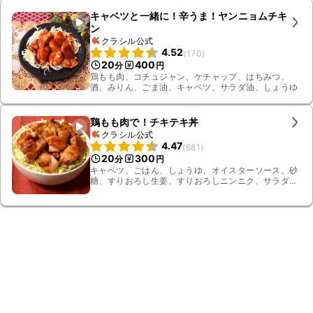
キャベツと一緒に！辛うま！ヤンニョムチキ
ン
クラシル公式
4.52
(
170
)
20
400
分
円
鶏もも肉、コチュジャン、ケチャップ、はちみつ、
酒、みりん、ごま油、キャベツ、サラダ油、しょうゆ
鶏もも肉で！チキテキ丼
クラシル公式
4.47
(
681
)
20
300
分
円
キャベツ、ごはん、しょうゆ、オイスターソース、砂
糖、すりおろし生姜、すりおろしニンニク、サラダ
油、酒、鶏もも肉