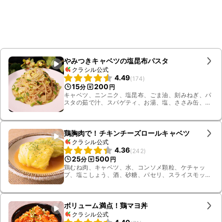
やみつきキャベツの塩昆布パスタ
クラシル公式
4.49
(
174
)
15
200
分
円
キャベツ、ニンニク、塩昆布、ごま油、刻みねぎ、パ
スタの茹で汁、スパゲティ、お湯、塩、ささみ缶、鶏
がらスープの素、塩こしょう
鶏胸肉で！チキンチーズロールキャベツ
クラシル公式
4.36
(
242
)
25
500
分
円
鶏むね肉、キャベツ、水、コンソメ顆粒、ケチャッ
プ、塩こしょう、酒、砂糖、パセリ、スライスモッ
ツァレラチーズ
ボリューム満点！鶏マヨ丼
クラシル公式