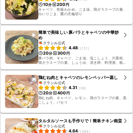
10
200
分
円
キャベツ、乾燥わかめ、ごま油、鶏ガラスープの素、
白いりごま、鷹の爪輪切り
簡単で美味しい 豚バラとキャベツの中華炒
め
クラシル公式
4.48
(
1,131
)
20
300
分
円
豚バラ肉、キャベツ、ごま油、塩こしょう、片栗粉、
鶏ガラスープの素、しょうゆ、溶き卵、料理酒、粗挽
き黒こしょう
鶏むね肉とキャベツのレモンペッパー蒸し
クラシル公式
4.31
(
198
)
20
400
分
円
鶏むね肉、キャベツ、レモン、鶏ガラスープの素、黒
こしょう、パセリ
タルタルソースも手作りで！簡単チキン南蛮
クラシル公式
4.64
(
1,694
)