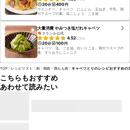
20
400
分
円
ウインナー、キャベツ、にんじん、玉ねぎ、牛乳、鶏
ガラスープの素、塩こしょう、ごま油
大量消費 やみつき塩だれキャベツ
クラシル公式
4.52
(
299
)
20
100
分
円
キャベツ、塩、ごま油、白いりごま、鶏ガラスープの
素、すりおろしニンニク
TOP
レシピリスト
肉
鶏肉
鶏もも肉
キャベツとりのレシピおすすめの
こちらもおすすめ
あわせて読みたい