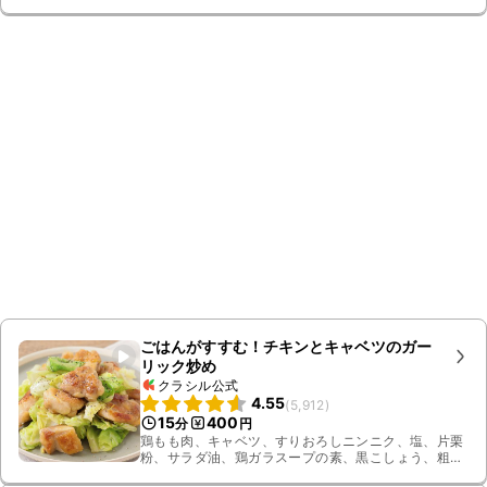
ごはんがすすむ！チキンとキャベツのガー
リック炒め
クラシル公式
4.55
(
5,912
)
15
400
分
円
鶏もも肉、キャベツ、すりおろしニンニク、塩、片栗
粉、サラダ油、鶏ガラスープの素、黒こしょう、粗挽
き黒こしょう