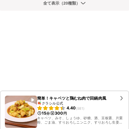
全て表示（20種類）
簡単！キャベツと鶏むね肉で回鍋肉風
クラシル公式
4.40
(
981
)
15
300
分
円
キャベツ、みそ、しょうゆ、砂糖、酒、豆板醤、片栗
粉、ごま油、すりおろしニンニク、すりおろし生姜、
鶏むね肉、料理酒