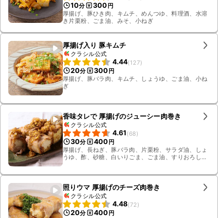
10
300
分
円
厚揚げ、豚ひき肉、キムチ、めんつゆ、料理酒、水溶
き片栗粉、ごま油、みそ、小ねぎ
厚揚げ入り 豚キムチ
クラシル公式
4.44
(
127
)
20
300
分
円
厚揚げ、豚バラ肉、キムチ、しょうゆ、ごま油、小ね
ぎ
香味タレで 厚揚げのジューシー肉巻き
クラシル公式
4.61
(
68
)
30
400
分
円
厚揚げ、長ねぎ、豚バラ肉、片栗粉、サラダ油、しょ
うゆ、酢、砂糖、白いりごま、ごま油、すりおろしニ
ンニク、料理酒
照りウマ 厚揚げのチーズ肉巻き
クラシル公式
4.48
(
72
)
20
400
分
円