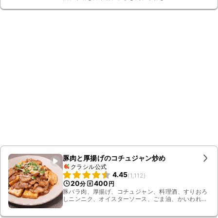
豚肉と厚揚げのコチュジャン炒め
クラシル公式
4.45
(
1,112
)
20
400
分
円
豚バラ肉、厚揚げ、コチュジャン、料理酒、すりおろ
しニンニク、オイスターソース、ごま油、かいわれ大
根