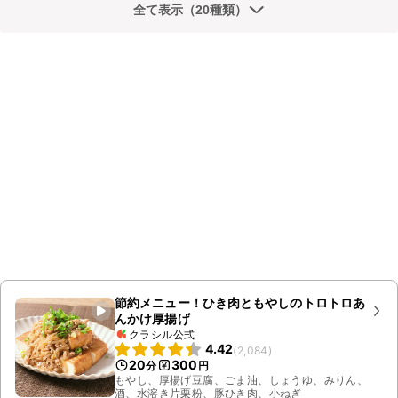
全て表示（20種類）
節約メニュー！ひき肉ともやしのトロトロあ
んかけ厚揚げ
クラシル公式
4.42
(
2,084
)
20
300
分
円
もやし、厚揚げ豆腐、ごま油、しょうゆ、みりん、
酒、水溶き片栗粉、豚ひき肉、小ねぎ