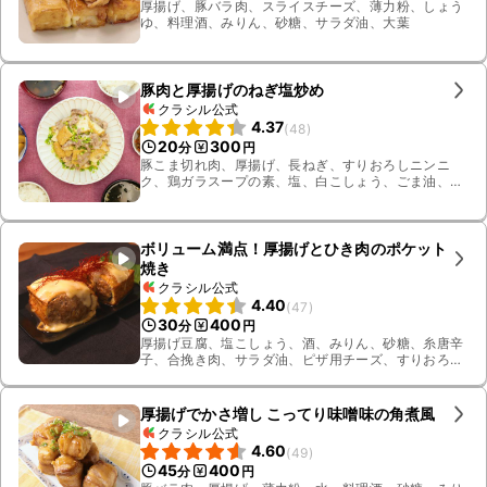
厚揚げ、豚バラ肉、スライスチーズ、薄力粉、しょう
ゆ、料理酒、みりん、砂糖、サラダ油、大葉
豚肉と厚揚げのねぎ塩炒め
クラシル公式
4.37
(
48
)
20
300
分
円
豚こま切れ肉、厚揚げ、長ねぎ、すりおろしニンニ
ク、鶏ガラスープの素、塩、白こしょう、ごま油、小
ねぎ
ボリューム満点！厚揚げとひき肉のポケット
焼き
クラシル公式
4.40
(
47
)
30
400
分
円
厚揚げ豆腐、塩こしょう、酒、みりん、砂糖、糸唐辛
子、合挽き肉、サラダ油、ピザ用チーズ、すりおろし
生姜、しょうゆ、ごま油
厚揚げでかさ増し こってり味噌味の角煮風
クラシル公式
4.60
(
49
)
45
400
分
円