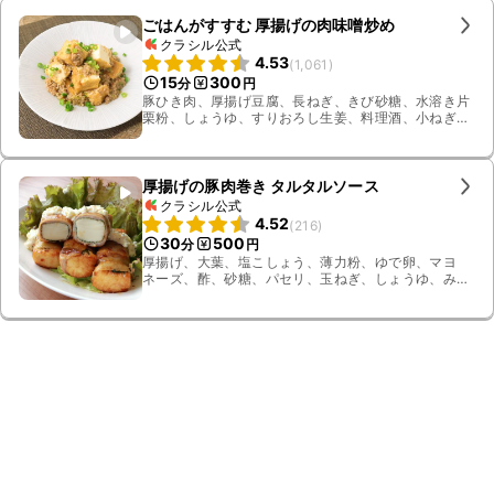
ごはんがすすむ 厚揚げの肉味噌炒め
クラシル公式
4.53
(
1,061
)
15
300
分
円
豚ひき肉、厚揚げ豆腐、長ねぎ、きび砂糖、水溶き片
栗粉、しょうゆ、すりおろし生姜、料理酒、小ねぎ、
みそ
厚揚げの豚肉巻き タルタルソース
クラシル公式
4.52
(
216
)
30
500
分
円
厚揚げ、大葉、塩こしょう、薄力粉、ゆで卵、マヨ
ネーズ、酢、砂糖、パセリ、玉ねぎ、しょうゆ、みり
ん、オイスターソース、豆板醤、水、サラダ油、豚バ
ラ肉、サニーレタス