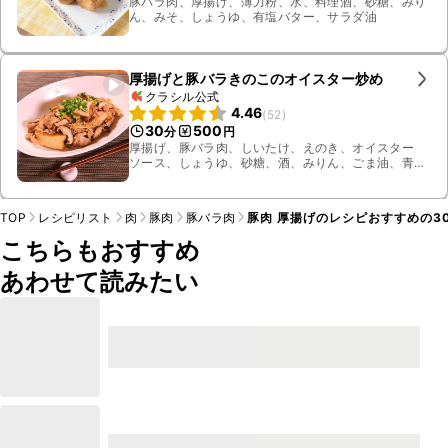
豚バラ肉、厚揚げ、薄力粉、水、料理酒、砂糖、みり
ん、みそ、しょうゆ、有塩バター、サラダ油
厚揚げと豚バラきのこのオイスター炒め
クラシル公式
4.46
(
52
)
30
500
分
円
厚揚げ、豚バラ肉、しいたけ、えのき、オイスター
ソース、しょうゆ、砂糖、酒、みりん、ごま油、青ね
ぎ
TOP
レシピリスト
肉
豚肉
豚バラ肉
豚肉 厚揚げのレシピおすすめの3
こちらもおすすめ
あわせて読みたい