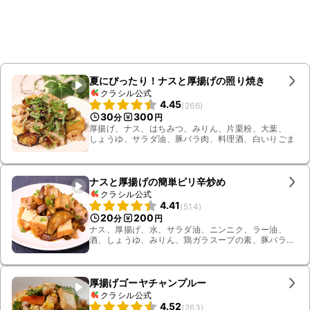
夏にぴったり！ナスと厚揚げの照り焼き
クラシル公式
4.45
(
266
)
30
300
分
円
厚揚げ、ナス、はちみつ、みりん、片栗粉、大葉、
しょうゆ、サラダ油、豚バラ肉、料理酒、白いりごま
ナスと厚揚げの簡単ピリ辛炒め
クラシル公式
4.41
(
514
)
20
200
分
円
ナス、厚揚げ、水、サラダ油、ニンニク、ラー油、
酒、しょうゆ、みりん、鶏ガラスープの素、豚バラ
肉、小ねぎ
厚揚げゴーヤチャンプルー
クラシル公式
4.52
(
263
)