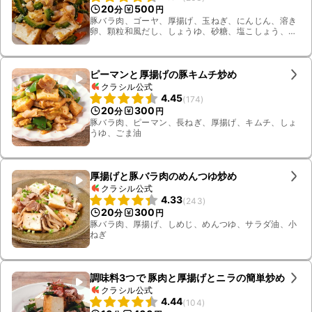
20
500
分
円
豚バラ肉、ゴーヤ、厚揚げ、玉ねぎ、にんじん、溶き
卵、顆粒和風だし、しょうゆ、砂糖、塩こしょう、ご
ま油、ニンニク
ピーマンと厚揚げの豚キムチ炒め
クラシル公式
4.45
(
174
)
20
300
分
円
豚バラ肉、ピーマン、長ねぎ、厚揚げ、キムチ、しょ
うゆ、ごま油
厚揚げと豚バラ肉のめんつゆ炒め
クラシル公式
4.33
(
243
)
20
300
分
円
豚バラ肉、厚揚げ、しめじ、めんつゆ、サラダ油、小
ねぎ
調味料3つで 豚肉と厚揚げとニラの簡単炒め
クラシル公式
4.44
(
104
)