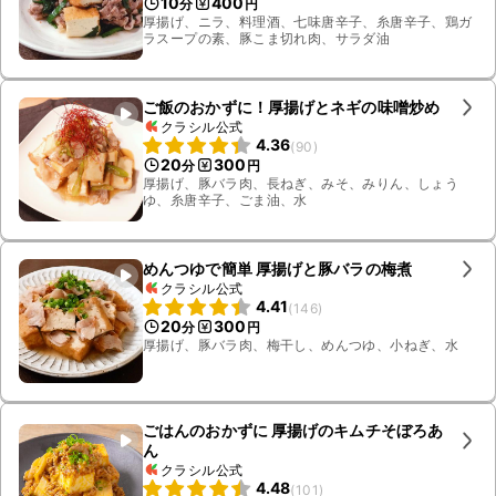
10
400
分
円
厚揚げ、ニラ、料理酒、七味唐辛子、糸唐辛子、鶏ガ
ラスープの素、豚こま切れ肉、サラダ油
ご飯のおかずに！厚揚げとネギの味噌炒め
クラシル公式
4.36
(
90
)
20
300
分
円
厚揚げ、豚バラ肉、長ねぎ、みそ、みりん、しょう
ゆ、糸唐辛子、ごま油、水
めんつゆで簡単 厚揚げと豚バラの梅煮
クラシル公式
4.41
(
146
)
20
300
分
円
厚揚げ、豚バラ肉、梅干し、めんつゆ、小ねぎ、水
ごはんのおかずに 厚揚げのキムチそぼろあ
ん
クラシル公式
4.48
(
101
)