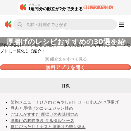
クラシル
無料アプリで開く
1週間分の献立が2分で決まる
豚肉
厚揚げのレシピおすすめの30選を紹
2022.9.30
豚肉 厚揚げのレシピをご紹介。「きちんとおいしく作れる」をコンセ
介
プトに一覧化して紹介！
紹介文をすべて見る
無料アプリを開く
目次
節約メニュー！ひき肉ともやしのトロトロあんかけ厚揚げ
豚肉と厚揚げのコチュジャン炒め
ごはんがすすむ 厚揚げの肉味噌炒め
厚揚げの豚肉巻き タルタルソース
夏にぴったり！ナスと厚揚げの照り焼き