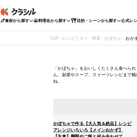
食材から探す
料理名から探す
目的・シーンから探す
公式レ
TOP
レシピリスト
野菜
かぼちゃ
おか
おかずにもスーツ
「かぼちゃ」の人
「かぼちゃ」をおいしくたくさん食べられ
ん、副菜やスープ、スイーツレシピまで幅
ね。
かぼちゃで作る【大人気＆絶品】レシピ
アレンジいろいろ【メインおかず】
【主食】麺類やご飯と組み合わせて