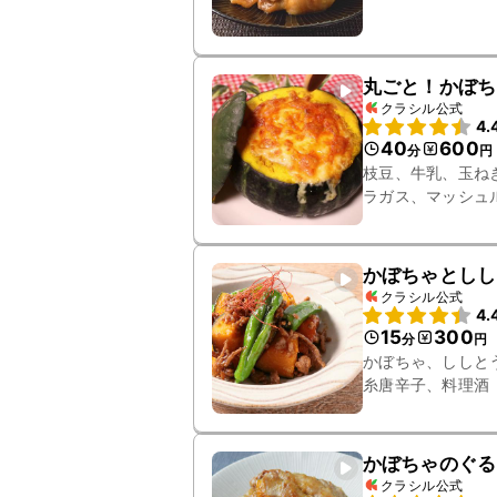
丸ごと！かぼち
クラシル公式
4.
40
600
分
円
枝豆、牛乳、玉ね
ラガス、マッシュ
バター
かぼちゃとしし
クラシル公式
4.
15
300
分
円
かぼちゃ、ししと
糸唐辛子、料理酒
かぼちゃのぐる
クラシル公式