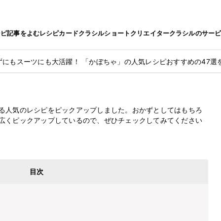
シピ
記事をよむ
レシピカード
クラシルショート
クリエイター
クラシルのサー
ずにもスーツにも大活躍！ 「かぼちゃ」の人気レシピおすすめの47選
にも大活躍！
最終更新日
2026.6.3
気レシピおすすめの47選を紹介
る人気のレシピをピックアップしました。おかずとしてはもちろ
広くピックアップしているので、ぜひチェックしてみてください
目次