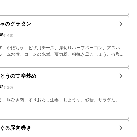
ゃのグラタン
45
(
148
)
ぎ、かぼちゃ、ピザ用チーズ、厚切りハーフベーコン、アスパ
ルーム水煮、コーンの水煮、薄力粉、粗挽き黒こしょう、有塩
とうの甘辛炒め
42
(
126
)
う、豚ひき肉、すりおろし生姜、しょうゆ、砂糖、サラダ油、
ぐる豚肉巻き