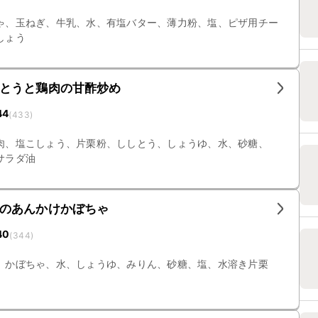
ゃ、玉ねぎ、牛乳、水、有塩バター、薄力粉、塩、ピザ用チー
しょう
とうと鶏肉の甘酢炒め
44
(
433
)
肉、塩こしょう、片栗粉、ししとう、しょうゆ、水、砂糖、
サラダ油
のあんかけかぼちゃ
40
(
344
)
、かぼちゃ、水、しょうゆ、みりん、砂糖、塩、水溶き片栗