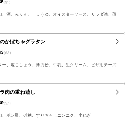
55
(
91
)
肉、酒、みりん、しょうゆ、オイスターソース、サラダ油、薄
のかぼちゃグラタン
43
(
63
)
ター、塩こしょう、薄力粉、牛乳、生クリーム、ピザ用チーズ
ラ肉の重ね蒸し
59
(
57
)
肉、ポン酢、砂糖、すりおろしニンニク、小ねぎ