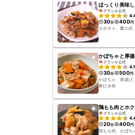
ほっくり美味し
クラシル公式
4.
30
400
分
円
カボチャ、鷹の爪
かぼちゃと厚揚
クラシル公式
4.
30
500
分
円
かぼちゃ、厚揚げ
豚ひき肉
鶏もも肉とホク
クラシル公式
4.
20
400
分
円
鶏もも肉、かぼち