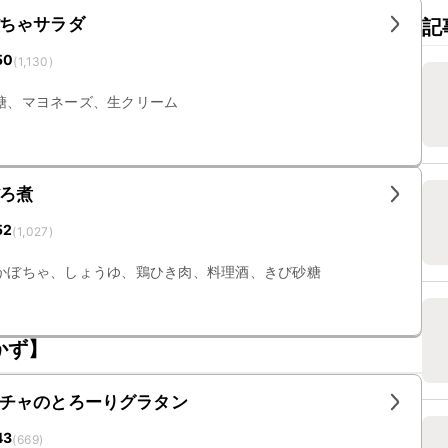
ちゃサラダ
記
50
(
1,130
)
糖、マヨネーズ、生クリーム
ろ煮
52
(
1,027
)
かぼちゃ、しょうゆ、鶏ひき肉、料理酒、きび砂糖
かず】
チャのとろーりグラタン
43
(
669
)