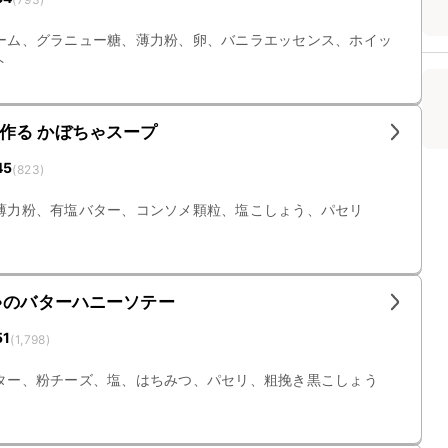
ーム、グラニュー糖、薄力粉、卵、バニラエッセンス、ホイッ
ト
作る かぼちゃスープ
45
(
823
)
薄力粉、有塩バター、コンソメ顆粒、塩こしょう、パセリ
ゃのバターハニーソテー
51
(
1,798
)
ター、粉チーズ、塩、はちみつ、パセリ、粗挽き黒こしょう