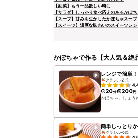
【副菜】もう一品欲しい時に
【サラダ】しっかり食べ応えのあるかぼち
【スープ】甘みを生かしたかぼちゃスープ
【スイーツ】濃厚な味わいのスイーツレシ
かぼちゃで作る【大人気＆絶
レンジで簡単！
クラシル公式
4.
20
200
分
円
かぼちゃ、しょう
簡単しっとりか
クラシル公式
4.