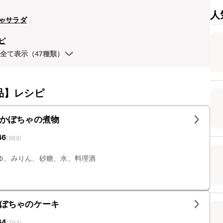
人
ゃサラダ
ピ
全て表示（47種類）
品】レシピ
かぼちゃの煮物
46
(
988
)
ゆ、みりん、砂糖、水、料理酒
ぼちゃのケーキ
64
(
793
)