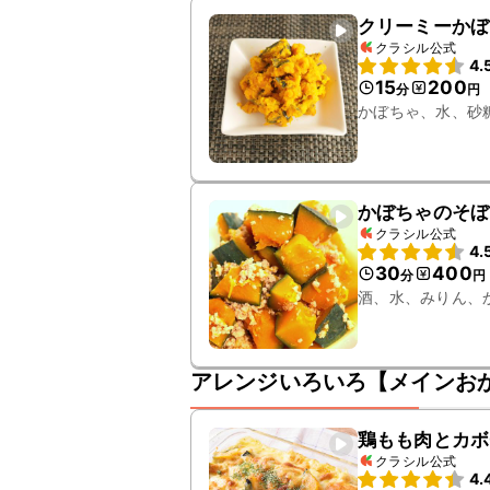
クリーミーかぼ
クラシル公式
4.
15
200
分
円
かぼちゃ、水、砂
かぼちゃのそぼ
クラシル公式
4.
30
400
分
円
酒、水、みりん、
アレンジいろいろ【メインお
鶏もも肉とカボ
クラシル公式
4.