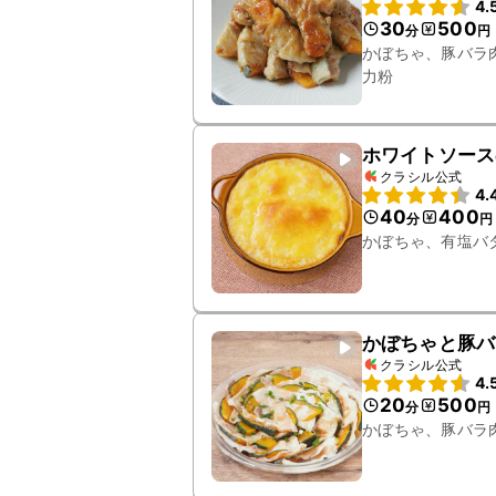
4.
30
500
分
円
かぼちゃ、豚バラ
力粉
ホワイトソース
クラシル公式
4.
40
400
分
円
かぼちゃ、有塩バ
かぼちゃと豚バ
クラシル公式
4.
20
500
分
円
かぼちゃ、豚バラ