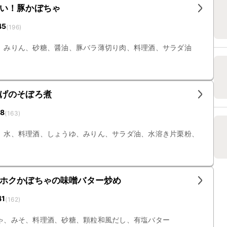
い！豚かぼちゃ
45
(
196
)
、みりん、砂糖、醤油、豚バラ薄切り肉、料理酒、サラダ油
げのそぼろ煮
18
(
163
)
、水、料理酒、しょうゆ、みりん、サラダ油、水溶き片栗粉、
ホクかぼちゃの味噌バター炒め
41
(
162
)
ゃ、みそ、料理酒、砂糖、顆粒和風だし、有塩バター