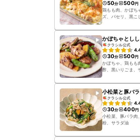
50
500
分
円
鶏もも肉、かぼち
ズ、パセリ、黒こ
かぼちゃとしし
クラシル公式
4.
30
500
分
円
かぼちゃ、鶏もも
酢、黒いりごま、
小松菜と豚バラ
クラシル公式
4.
30
400
分
円
小松菜、豚バラ肉
粉、サラダ油