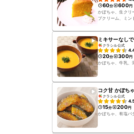
60
600
分
円
かぼちゃ、生クリ
プクリーム、ミン
ミキサーなしで
クラシル公式
4.
20
300
分
円
かぼちゃ、牛乳、
コク甘 かぼち
クラシル公式
4.
15
200
分
円
かぼちゃ、有塩バ