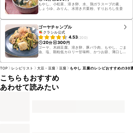
もやし、小松菜、溶き卵、水、鶏ガラスープの素、
しょうゆ、みりん、水溶き片栗粉、すりおろし生姜
ゴーヤチャンプル
クラシル公式
4.53
(
200
)
20
300
分
円
ゴーヤ、木綿豆腐、溶き卵、豚バラ肉、もやし、ごま
油、塩、顆粒低カロリー甘味料、かつお節、薄口しょ
うゆ
TOP
レシピリスト
大豆・豆腐
豆腐
もやし 豆腐のレシピおすすめの30
こちらもおすすめ
あわせて読みたい