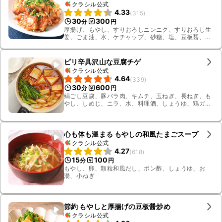
クラシル公式
4.33
(
315
)
30
300
分
円
厚揚げ、もやし、すりおろしニンニク、すりおろし生
姜、ごま油、水、ケチャップ、砂糖、塩、豆板醤、片
栗粉、鶏ガラスープの素、溶き卵、小ねぎ、サラダ
油、長ねぎ、料理酒
ピリ辛具沢山な豆腐チゲ
クラシル公式
4.64
(
339
)
30
600
分
円
絹ごし豆腐、豚バラ肉、キムチ、玉ねぎ、長ねぎ、も
やし、しめじ、ニラ、水、料理酒、しょうゆ、鶏ガラ
スープの素、みりん、コチュジャン、ごま油
心も体も温まる もやしの和風たまごスープ
クラシル公式
4.27
(
618
)
15
100
分
円
もやし、卵、顆粒和風だし、ポン酢、しょうゆ、お
湯、小ねぎ
節約 もやしと厚揚げの豆板醤炒め
クラシル公式