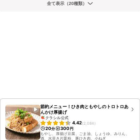
全て表示（20種類）
節約メニュー！ひき肉ともやしのトロトロあ
んかけ厚揚げ
クラシル公式
4.42
(
2,084
)
20
300
分
円
もやし、厚揚げ豆腐、ごま油、しょうゆ、みりん、
酒、水溶き片栗粉、豚ひき肉、小ねぎ