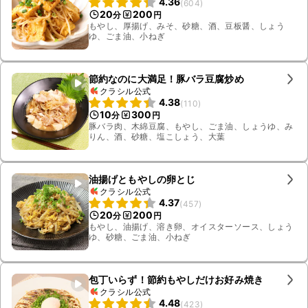
4.36
(
604
)
20
200
分
円
もやし、厚揚げ、みそ、砂糖、酒、豆板醤、しょう
ゆ、ごま油、小ねぎ
節約なのに大満足！豚バラ豆腐炒め
クラシル公式
4.38
(
110
)
10
300
分
円
豚バラ肉、木綿豆腐、もやし、ごま油、しょうゆ、み
りん、酒、砂糖、塩こしょう、大葉
油揚げともやしの卵とじ
クラシル公式
4.37
(
457
)
20
200
分
円
もやし、油揚げ、溶き卵、オイスターソース、しょう
ゆ、砂糖、ごま油、小ねぎ
包丁いらず！節約もやしだけお好み焼き
クラシル公式
4.48
(
423
)