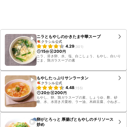
ニラともやしのかきたま中華スープ
クラシル公式
4.29
(
301
)
15
200
分
円
ニラ、溶き卵、水、塩、白こしょう、もやし、白いり
ごま、鶏ガラスープの素
もやしたっぷりサンラータン
クラシル公式
4.48
(
155
)
20
200
分
円
もやし、卵、鶏ガラスープの素、しょうゆ、酢、砂
糖、水、水溶き片栗粉、ラー油、木綿豆腐、小ねぎ、
薄切りハーフベーコン
卵がとろっと 厚揚げともやしのチリソース
炒め