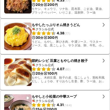
4.33
(
77
)
20
200
分
円
モヤシ、キュウリ、ツナ缶、昆布茶、ごま油、醤油、
ブラックペッパー、いりごま、温泉卵、ラー油
もやしたっぷりオム焼きうどん
クラシル公式
4.38
(
77
)
30
300
分
円
うどん、もやし、豚ひき肉、中濃ソース、ウスター
ソース、塩、黒こしょう、サラダ油、卵、牛乳、小ね
ぎ
節約レシピ 豆腐ともやしの焼き餃子
クラシル公式
4.07
(
60
)
20
100
分
円
もやし、木綿豆腐、餃子の皮、塩こしょう、顆粒和風
だし、しょうゆ、すりおろし生姜、酢、ラー油、お
湯、片栗粉、水、サラダ油
もやしと小松菜の中華スープ
クラシル公式
4.31
(
144
)
15
200
分
円