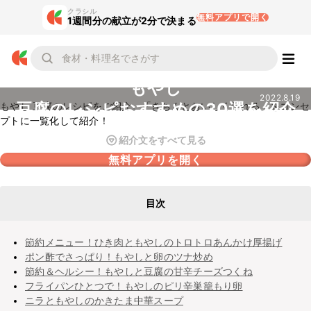
クラシル
無料アプリで開く
1週間分の献立が2分で決まる
もやし
2022.8.19
豆腐のレシピおすすめの30選を紹介
もやし 豆腐のレシピをご紹介。「きちんとおいしく作れる」をコンセ
プトに一覧化して紹介！
紹介文をすべて見る
無料アプリを開く
目次
節約メニュー！ひき肉ともやしのトロトロあんかけ厚揚げ
ポン酢でさっぱり！もやしと卵のツナ炒め
節約＆ヘルシー！もやしと豆腐の甘辛チーズつくね
フライパンひとつで！もやしのピリ辛巣籠もり卵
ニラともやしのかきたま中華スープ