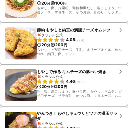
20
100
分
円
もやし、卵、片栗粉、顆粒和風だし、塩こしょう、中
濃ソース、マヨネーズ、かつお節、青のり、サラダ
油、温泉卵、薄力粉、小ねぎ
節約 もやしと納豆の満腹チーズオムレツ
クラシル公式
4.08
(
224
)
20
200
分
円
もやし、ピザ用チーズ、牛乳、オリーブオイル、めん
つゆ、納豆、卵、ディル
もやしで作る キムチーズの豚ぺい焼き
クラシル公式
4.46
(
193
)
20
200
分
円
卵、塩、黒こしょう、豚バラ肉、もやし、キムチ、ピ
ザ用チーズ、サラダ油、かつお節、マヨネーズ、お好
み焼きソース
やみつき！もやしキュウリとツナの温玉サラ
ダ
クラシル公式