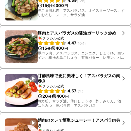
4.39
(
126
)
15
300
分
円
豚こま切れ肉、アスパラガス、オイスターソース、す
りおろしニンニク、サラダ油
豚肉とアスパラガスの醤油ガーリック炒め
クラシル公式
4.47
(
104
)
15
400
分
円
豚バラ肉、アスパラガス、ニンニク、しょうゆ、白ワ
イン、粗挽き黒こしょう、有塩バター、レモン、パセ
リ
甘酢風味で更に美味しく！アスパラガスの肉
巻き
クラシル公式
4.57
(
74
)
20
400
分
円
薄力粉、サラダ油、薄口しょうゆ、酢、みりん、酒、
はちみつ、豚バラ肉、アスパラガス
焼肉のタレで簡単ジューシー！アスパラ肉巻
き
クラシル公式