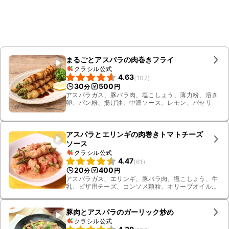
まるごとアスパラの肉巻きフライ
クラシル公式
4.63
(
107
)
30
500
分
円
アスパラガス、豚バラ肉、塩こしょう、薄力粉、溶き
卵、パン粉、揚げ油、中濃ソース、レモン、パセリ
アスパラとエリンギの肉巻きトマトチーズ
ソース
クラシル公式
4.47
(
61
)
20
400
分
円
アスパラガス、エリンギ、豚バラ肉、塩こしょう、牛
乳、ピザ用チーズ、コンソメ顆粒、オリーブオイル、
塩、白ワイン、カットトマト缶
豚肉とアスパラのガーリック炒め
クラシル公式