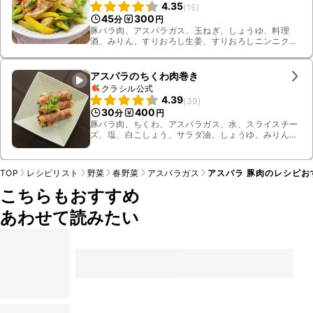
4.35
(
15
)
45
300
分
円
豚バラ肉、アスパラガス、玉ねぎ、しょうゆ、料理
酒、みりん、すりおろし生姜、すりおろしニンニク、
ごま油、グリーンリーフ、黄パプリカ
アスパラのちくわ肉巻き
クラシル公式
4.39
(
39
)
30
400
分
円
豚バラ肉、ちくわ、アスパラガス、水、スライスチー
ズ、塩、白こしょう、サラダ油、しょうゆ、みりん、
かいわれ大根
TOP
レシピリスト
野菜
春野菜
アスパラガス
アスパラ 豚肉のレシピお
こちらもおすすめ
あわせて読みたい