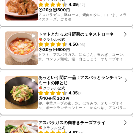
4.39
(
37
)
20
500
分
円
アスパラガス、豚ロース、焼肉のタレ、白ごま、スラ
イスチーズ、ごま油
トマトとたっぷり野菜のミネストローネ
クラシル公式
4.50
(
96
)
30
600
分
円
トマト、アスパラガス、にんじん、玉ねぎ、コーン、
水、コンソメ顆粒、塩、白こしょう、オリーブオイ
ル、豚バラ肉、粉チーズ、トマト缶、かぶ
あっという間に一品！アスパラとランチョン
ミートの卵とじ
クラシル公式
4.35
(
7
)
10
300
分
円
卵、中華スープの素、水、はちみつ、オリーブオイ
ル、ポークランチョンミート、めんつゆ、アスパラガ
ス
アスパラガスの肉巻きチーズフライ
クラシル公式
4.57