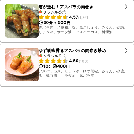
箸が進む！アスパラの肉巻き
クラシル公式
4.57
(
1,861
)
30
500
分
円
豚バラ肉、片栗粉、塩、黒こしょう、みりん、砂糖、
しょうゆ、サラダ油、アスパラガス、料理酒
ゆず胡椒香るアスパラの肉巻き炒め
クラシル公式
4.50
(
100
)
10
400
分
円
アスパラガス、しょうゆ、ゆず胡椒、みりん、砂糖、
酒、薄力粉、サラダ油、豚バラ肉