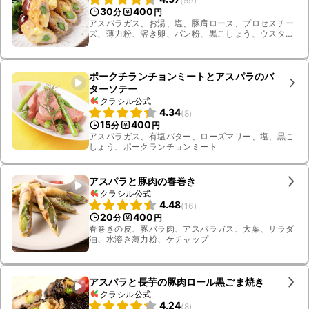
(
59
)
30
400
分
円
アスパラガス、お湯、塩、豚肩ロース、プロセスチー
ズ、薄力粉、溶き卵、パン粉、黒こしょう、ウスター
ソース、ケチャップ、ベビーリーフ、揚げ油
ポークチランチョンミートとアスパラのバ
ターソテー
クラシル公式
4.34
(
8
)
15
400
分
円
アスパラガス、有塩バター、ローズマリー、塩、黒こ
しょう、ポークランチョンミート
アスパラと豚肉の春巻き
クラシル公式
4.48
(
16
)
20
400
分
円
春巻きの皮、豚バラ肉、アスパラガス、大葉、サラダ
油、水溶き薄力粉、ケチャップ
アスパラと長芋の豚肉ロール黒ごま焼き
クラシル公式
4.24
(
8
)