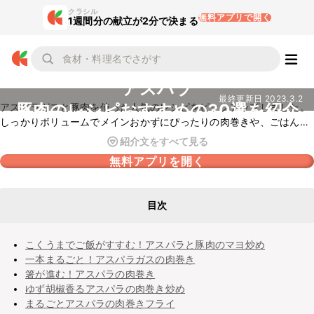
クラシル
無料アプリで開く
1週間分の献立が2分で決まる
アスパラ
最終更新日
2023.3.2
豚肉のレシピおすすめの30選を紹介
アスパラガスと豚肉を使った人気のレシピをピックアップしました。
しっかりボリュームでメインおかずにぴったりの肉巻きや、ごはんが
どんどん進む味噌炒めなど、いろいろなアレンジをご紹介していま
紹介文をすべて見る
す。ぜひチェックしてみてくださいね。
無料アプリを開く
目次
こくうまでご飯がすすむ！アスパラと豚肉のマヨ炒め
一本まるごと！アスパラガスの肉巻き
箸が進む！アスパラの肉巻き
ゆず胡椒香るアスパラの肉巻き炒め
まるごとアスパラの肉巻きフライ