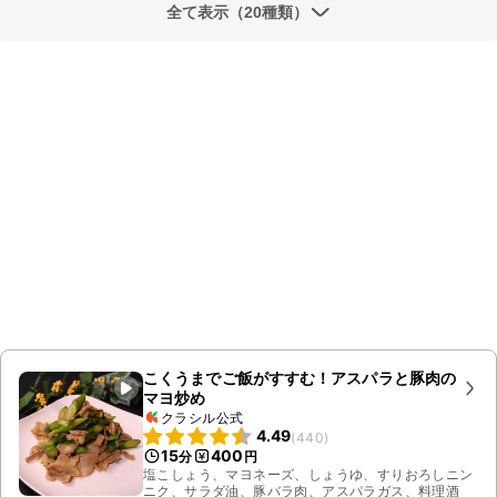
全て表示（20種類）
こくうまでご飯がすすむ！アスパラと豚肉の
マヨ炒め
クラシル公式
4.49
(
440
)
15
400
分
円
塩こしょう、マヨネーズ、しょうゆ、すりおろしニン
ニク、サラダ油、豚バラ肉、アスパラガス、料理酒