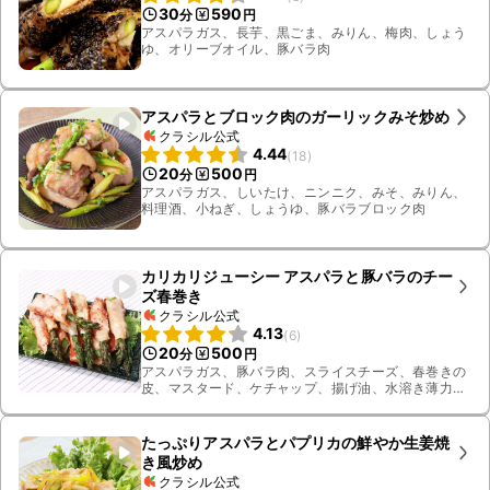
30
590
分
円
アスパラガス、長芋、黒ごま、みりん、梅肉、しょう
ゆ、オリーブオイル、豚バラ肉
アスパラとブロック肉のガーリックみそ炒め
クラシル公式
4.44
(
18
)
20
500
分
円
アスパラガス、しいたけ、ニンニク、みそ、みりん、
料理酒、小ねぎ、しょうゆ、豚バラブロック肉
カリカリジューシー アスパラと豚バラのチー
ズ春巻き
クラシル公式
4.13
(
6
)
20
500
分
円
アスパラガス、豚バラ肉、スライスチーズ、春巻きの
皮、マスタード、ケチャップ、揚げ油、水溶き薄力
粉、塩
たっぷりアスパラとパプリカの鮮やか生姜焼
き風炒め
クラシル公式