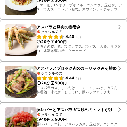
30
300
分
円
トマト缶、EVオリーブオイル、ニンニク、玉ねぎ、ア
スパラガス、コンソメ顆粒、赤ワイン、ケチャップ、
ローリエ、塩、スパゲティ、お湯、牛豚合びき肉、ミ
ニトマト
アスパラと豚肉の春巻き
クラシル公式
4.48
(
16
)
20
400
分
円
春巻きの皮、豚バラ肉、アスパラガス、大葉、サラダ
油、水溶き薄力粉、ケチャップ
アスパラとブロック肉のガーリックみそ炒め
クラシル公式
4.44
(
18
)
20
500
分
円
アスパラガス、しいたけ、ニンニク、みそ、みりん、
料理酒、小ねぎ、しょうゆ、豚バラブロック肉
豚レバーとアスパラガス炒めのトマトがけ
クラシル公式
40
500
分
円
豚レバー、牛乳、アスパラガス、玉ねぎ、ニンニク、