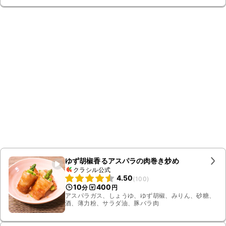
ゆず胡椒香るアスパラの肉巻き炒め
クラシル公式
4.50
(
100
)
10
400
分
円
アスパラガス、しょうゆ、ゆず胡椒、みりん、砂糖、
酒、薄力粉、サラダ油、豚バラ肉