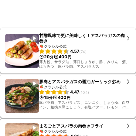
甘酢風味で更に美味しく！アスパラガスの肉
巻き
クラシル公式
4.57
(
74
)
20
400
分
円
薄力粉、サラダ油、薄口しょうゆ、酢、みりん、酒、
はちみつ、豚バラ肉、アスパラガス
豚肉とアスパラガスの醤油ガーリック炒め
クラシル公式
4.47
(
104
)
15
400
分
円
豚バラ肉、アスパラガス、ニンニク、しょうゆ、白ワ
イン、粗挽き黒こしょう、有塩バター、レモン、パセ
リ
まるごとアスパラの肉巻きフライ
クラシル公式