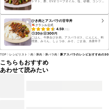
トマト、酢、EVオリーブオイル、塩、砂糖、コンソメ
顆粒、塩こしょう、オリーブオイル
ひき肉とアスパラの甘辛丼
クラシル公式
4.59
(
15
)
20
300
分
円
ごはん、牛豚合びき肉、アスパラガス、にんじん、料
理酒、みりん、しょうゆ、みそ、ごま油、糸唐辛子
TOP
レシピリスト
肉
豚肉
豚バラ肉
豚アスパラのレシピおすすめの3
こちらもおすすめ
あわせて読みたい