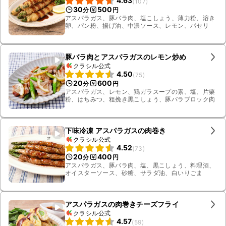
4.63
(
107
)
30
500
分
円
アスパラガス、豚バラ肉、塩こしょう、薄力粉、溶き
卵、パン粉、揚げ油、中濃ソース、レモン、パセリ
豚バラ肉とアスパラガスのレモン炒め
クラシル公式
4.50
(
75
)
20
600
分
円
アスパラガス、レモン、鶏ガラスープの素、塩、片栗
粉、はちみつ、粗挽き黒こしょう、豚バラブロック肉
下味冷凍 アスパラガスの肉巻き
クラシル公式
4.52
(
73
)
20
400
分
円
アスパラガス、豚バラ肉、塩、黒こしょう、料理酒、
オイスターソース、砂糖、サラダ油、白いりごま
アスパラガスの肉巻きチーズフライ
クラシル公式
4.57
(
59
)