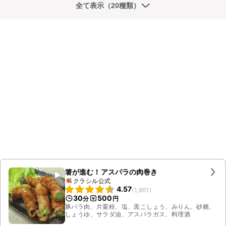
全て表示（20種類）
箸が進む！アスパラの肉巻き
クラシル公式
4.57
(
1,861
)
30
500
分
円
豚バラ肉、片栗粉、塩、黒こしょう、みりん、砂糖、
しょうゆ、サラダ油、アスパラガス、料理酒