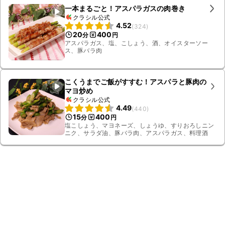
一本まるごと！アスパラガスの肉巻き
クラシル公式
4.52
(
324
)
20
400
分
円
アスパラガス、塩、こしょう、酒、オイスターソー
ス、豚バラ肉
こくうまでご飯がすすむ！アスパラと豚肉の
マヨ炒め
クラシル公式
4.49
(
440
)
15
400
分
円
塩こしょう、マヨネーズ、しょうゆ、すりおろしニン
ニク、サラダ油、豚バラ肉、アスパラガス、料理酒