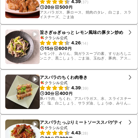
4.39
(
37
)
20
500
分
円
アスパラガス、豚ロース、焼肉のタレ、白ごま、スラ
イスチーズ、ごま油
旨さぎゅぎゅっと レモン風味の豚タン炒め
クラシル公式
4.26
(
14
)
15
600
分
円
レモン汁、みりん、鶏ガラスープの素、すりおろしニ
ンニク、黒こしょう、ごま油、玉ねぎ、豚肉、アスパ
ラガス
アスパラのちくわ肉巻き
クラシル公式
4.39
(
39
)
30
400
分
円
豚バラ肉、ちくわ、アスパラガス、水、スライスチー
ズ、塩、白こしょう、サラダ油、しょうゆ、みりん、
かいわれ大根
アスパラたっぷりミートソーススパゲティ
クラシル公式
4.43
(
28
)