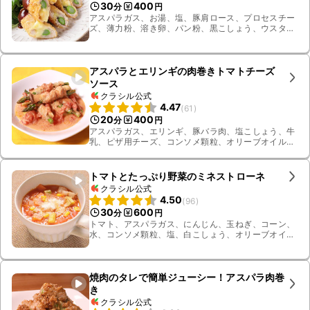
30
400
分
円
アスパラガス、お湯、塩、豚肩ロース、プロセスチー
ズ、薄力粉、溶き卵、パン粉、黒こしょう、ウスター
ソース、ケチャップ、ベビーリーフ、揚げ油
アスパラとエリンギの肉巻きトマトチーズ
ソース
クラシル公式
4.47
(
61
)
20
400
分
円
アスパラガス、エリンギ、豚バラ肉、塩こしょう、牛
乳、ピザ用チーズ、コンソメ顆粒、オリーブオイル、
塩、白ワイン、カットトマト缶
トマトとたっぷり野菜のミネストローネ
クラシル公式
4.50
(
96
)
30
600
分
円
トマト、アスパラガス、にんじん、玉ねぎ、コーン、
水、コンソメ顆粒、塩、白こしょう、オリーブオイ
ル、豚バラ肉、粉チーズ、トマト缶、かぶ
焼肉のタレで簡単ジューシー！アスパラ肉巻
き
クラシル公式