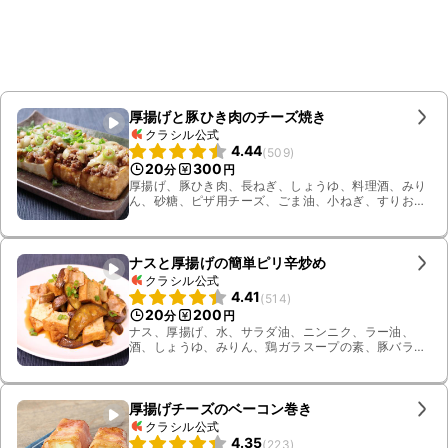
厚揚げと豚ひき肉のチーズ焼き
クラシル公式
4.44
(
509
)
20
300
分
円
厚揚げ、豚ひき肉、長ねぎ、しょうゆ、料理酒、みり
ん、砂糖、ピザ用チーズ、ごま油、小ねぎ、すりおろ
し生姜
ナスと厚揚げの簡単ピリ辛炒め
クラシル公式
4.41
(
514
)
20
200
分
円
ナス、厚揚げ、水、サラダ油、ニンニク、ラー油、
酒、しょうゆ、みりん、鶏ガラスープの素、豚バラ
肉、小ねぎ
厚揚げチーズのベーコン巻き
クラシル公式
4.35
(
223
)