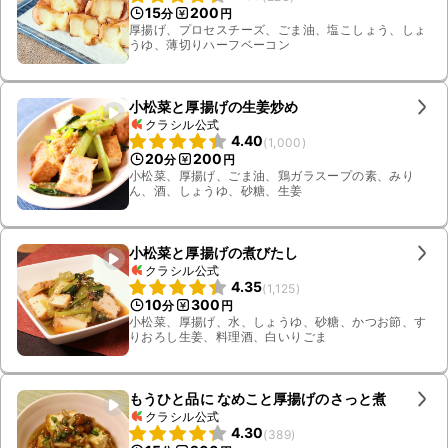
15
200
分
円
厚揚げ、プロセスチーズ、ごま油、塩こしょう、しょ
うゆ、薄切りハーフベーコン
小松菜と厚揚げの生姜炒め
クラシル公式
4.40
(
1,000
)
20
200
分
円
小松菜、厚揚げ、ごま油、鶏ガラスープの素、みり
ん、酒、しょうゆ、砂糖、生姜
小松菜と厚揚げの煮びたし
クラシル公式
4.35
(
1,125
)
10
300
分
円
小松菜、厚揚げ、水、しょうゆ、砂糖、かつお節、す
りおろし生姜、料理酒、白いりごま
もうひと品に なめこと厚揚げのさっと煮
クラシル公式
4.30
(
389
)