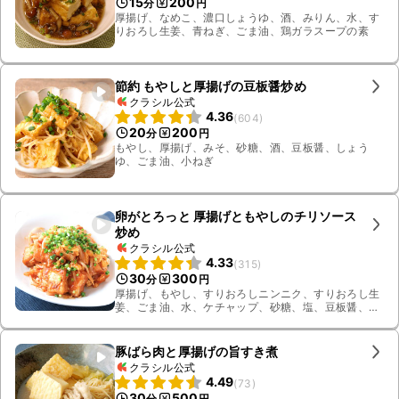
15
200
分
円
厚揚げ、なめこ、濃口しょうゆ、酒、みりん、水、す
りおろし生姜、青ねぎ、ごま油、鶏ガラスープの素
節約 もやしと厚揚げの豆板醤炒め
クラシル公式
4.36
(
604
)
20
200
分
円
もやし、厚揚げ、みそ、砂糖、酒、豆板醤、しょう
ゆ、ごま油、小ねぎ
卵がとろっと 厚揚げともやしのチリソース
炒め
クラシル公式
4.33
(
315
)
30
300
分
円
厚揚げ、もやし、すりおろしニンニク、すりおろし生
姜、ごま油、水、ケチャップ、砂糖、塩、豆板醤、片
栗粉、鶏ガラスープの素、溶き卵、小ねぎ、サラダ
油、長ねぎ、料理酒
豚ばら肉と厚揚げの旨すき煮
クラシル公式
4.49
(
73
)
30
500
分
円