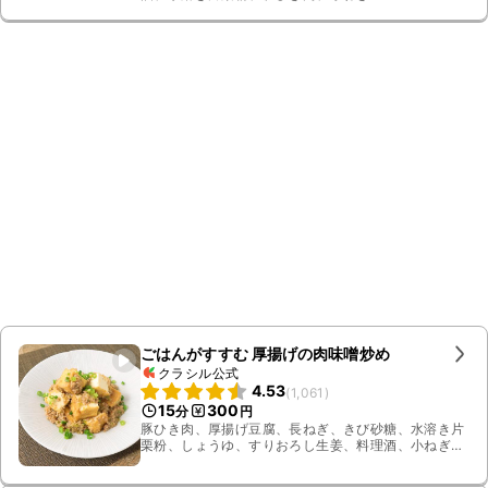
ごはんがすすむ 厚揚げの肉味噌炒め
クラシル公式
4.53
(
1,061
)
15
300
分
円
豚ひき肉、厚揚げ豆腐、長ねぎ、きび砂糖、水溶き片
栗粉、しょうゆ、すりおろし生姜、料理酒、小ねぎ、
みそ