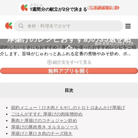
クラシル
無料アプリで開く
1週間分の献立が2分で決まる
厚揚げのレシピおすすめの35選を紹
最終更新日
2024.7.29
介
節約したいときにもおすすめ！厚揚げを使ったおすすめレシピをご紹
介します。旨味がじゅわっとあふれる定番の煮物やみそ炒め、ボ
リューム満点のチーズ焼きなど、おつまみにぴったりな簡単メニュー
紹介文をすべて見る
から、ごはんが進むメインおかずまで幅広くピックアップしました。
無料アプリを開く
目次
節約メニュー！ひき肉ともやしのトロトロあんかけ厚揚げ
ごはんがすすむ 厚揚げの肉味噌炒め
豚肉と厚揚げのコチュジャン炒め
厚揚げの豚肉巻き タルタルソース
厚揚げと豚ひき肉のチーズ焼き