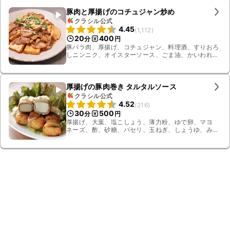
豚肉と厚揚げのコチュジャン炒め
クラシル公式
4.45
(
1,112
)
20
400
分
円
豚バラ肉、厚揚げ、コチュジャン、料理酒、すりおろ
しニンニク、オイスターソース、ごま油、かいわれ大
根
厚揚げの豚肉巻き タルタルソース
クラシル公式
4.52
(
216
)
30
500
分
円
厚揚げ、大葉、塩こしょう、薄力粉、ゆで卵、マヨ
ネーズ、酢、砂糖、パセリ、玉ねぎ、しょうゆ、みり
ん、オイスターソース、豆板醤、水、サラダ油、豚バ
ラ肉、サニーレタス