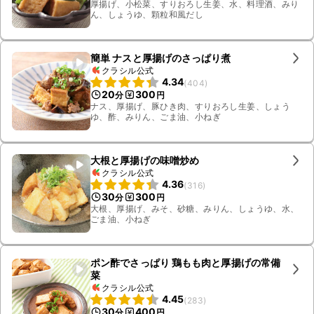
厚揚げ、小松菜、すりおろし生姜、水、料理酒、みり
ん、しょうゆ、顆粒和風だし
簡単 ナスと厚揚げのさっぱり煮
クラシル公式
4.34
(
404
)
20
300
分
円
ナス、厚揚げ、豚ひき肉、すりおろし生姜、しょう
ゆ、酢、みりん、ごま油、小ねぎ
大根と厚揚げの味噌炒め
クラシル公式
4.36
(
316
)
30
300
分
円
大根、厚揚げ、みそ、砂糖、みりん、しょうゆ、水、
ごま油、小ねぎ
ポン酢でさっぱり 鶏もも肉と厚揚げの常備
菜
クラシル公式
4.45
(
283
)
30
400
分
円