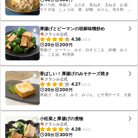
豚バラ肉、厚揚げ、えのき、長ねぎ、玉ねぎ、お湯、
サラダ油、しょうゆ、酒、砂糖、みりん、溶き卵、顆
粒和風だし
厚揚げとピーマンの胡麻味噌炒め
クラシル公式
4.38
(
463
)
20
200
分
円
厚揚げ、ピーマン、みそ、白すりごま、砂糖、みり
ん、ごま油、料理酒
香ばしい！厚揚げのみそチーズ焼き
クラシル公式
4.27
(
443
)
20
200
分
円
厚揚げ、長ねぎ、みそ、みりん、ピザ用チーズ、大葉
小松菜と厚揚げの煮物
クラシル公式
4.28
(
450
)
20
300
分
円