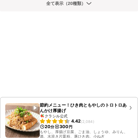
全て表示（20種類）
節約メニュー！ひき肉ともやしのトロトロあ
んかけ厚揚げ
クラシル公式
4.42
(
2,084
)
20
300
分
円
もやし、厚揚げ豆腐、ごま油、しょうゆ、みりん、
酒、水溶き片栗粉、豚ひき肉、小ねぎ