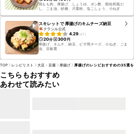
鶏もも肉、厚揚げ、しょうゆ、ポン酢、顆粒和風だ
し、ごま油、砂糖、片栗粉、塩こしょう、小ねぎ
スキレットで 厚揚げのキムチーズ納豆
クラシル公式
4.29
(
47
)
20
300
分
円
厚揚げ、キムチ、納豆、ピザ用チーズ、小ねぎ、ごま
油、豆板醤
TOP
レシピリスト
大豆・豆腐
厚揚げ
厚揚げのレシピおすすめの35選
こちらもおすすめ
あわせて読みたい