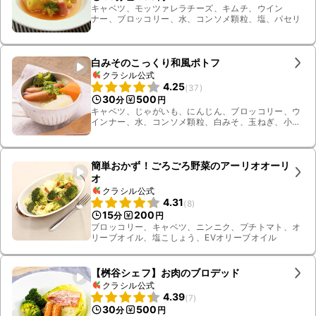
キャベツ、モッツァレラチーズ、キムチ、ウイン
ナー、ブロッコリー、水、コンソメ顆粒、塩、パセリ
白みそのこっくり和風ポトフ
クラシル公式
4.25
(
37
)
30
500
分
円
キャベツ、じゃがいも、にんじん、ブロッコリー、ウ
インナー、水、コンソメ顆粒、白みそ、玉ねぎ、小ね
ぎ
簡単おかず！ごろごろ野菜のアーリオオーリ
オ
クラシル公式
4.31
(
8
)
15
200
分
円
ブロッコリー、キャベツ、ニンニク、プチトマト、オ
リーブオイル、塩こしょう、EVオリーブオイル
【桝谷シェフ】お肉のブロデッド
クラシル公式
4.39
(
7
)
30
500
分
円