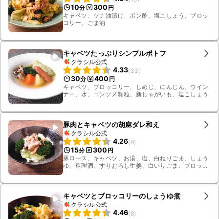
10
300
分
円
キャベツ、ツナ油漬け、ポン酢、塩こしょう、ブロッ
コリー、ごま油
キャベツたっぷりシンプルポトフ
クラシル公式
4.33
(
33
)
30
400
分
円
キャベツ、ブロッコリー、しめじ、にんじん、ウイン
ナー、水、コンソメ顆粒、新じゃがいも、塩こしょう
豚肉とキャベツの胡麻ダレ和え
クラシル公式
4.26
(
9
)
15
300
分
円
豚ロース、キャベツ、お湯、塩、白ねりごま、しょう
ゆ、料理酒、すりおろし生姜、白いりごま、ブロッコ
リー
キャベツとブロッコリーのしょうゆ煮
クラシル公式
4.46
(
8
)