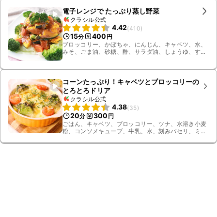
電子レンジで たっぷり蒸し野菜
クラシル公式
4.42
(
410
)
15
400
分
円
ブロッコリー、かぼちゃ、にんじん、キャベツ、水、
みそ、ごま油、砂糖、酢、サラダ油、しょうゆ、すり
おろしニンニク
コーンたっぷり！キャベツとブロッコリーの
とろとろドリア
クラシル公式
4.38
(
35
)
20
300
分
円
ごはん、キャベツ、ブロッコリー、ツナ、水溶き小麦
粉、コンソメキューブ、牛乳、水、刻みパセリ、ミニ
トマト、コーン缶、ピザ用チーズ、有塩バター