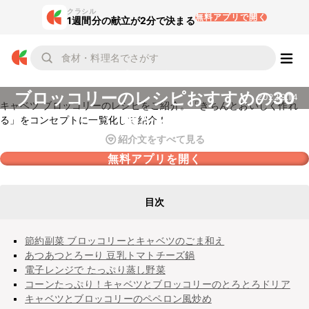
クラシル
無料アプリで開く
1週間分の献立が2分で決まる
キャベツ
ブロッコリーのレシピおすすめの30
2022.9.14
キャベツ ブロッコリーのレシピをご紹介。「きちんとおいしく作れ
選を紹介
る」をコンセプトに一覧化して紹介！
紹介文をすべて見る
無料アプリを開く
目次
節約副菜 ブロッコリーとキャベツのごま和え
あつあつとろーり 豆乳トマトチーズ鍋
電子レンジで たっぷり蒸し野菜
コーンたっぷり！キャベツとブロッコリーのとろとろドリア
キャベツとブロッコリーのペペロン風炒め