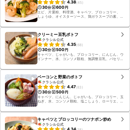
4.38
(
45
)
30
600
分
円
エビ、片栗粉、料理酒、キャベツ、ブロッコリー、
しょうゆ、オイスターソース、鶏ガラスープの素、塩
こしょう、ごま油
クリーミー豆乳ポトフ
クラシル公式
4.35
(
68
)
30
500
分
円
キャベツ、じゃがいも、ブロッコリー、にんじん、ウ
インナー、水、コンソメ顆粒、無調整豆乳、パセリ、
玉ねぎ
ベーコンと野菜のポトフ
クラシル公式
4.47
(
83
)
30
500
分
円
キャベツ、にんじん、じゃがいも、ブロッコリー、玉
ねぎ、水、コンソメ顆粒、塩こしょう、ローリエ、粒
マスタード、ブロックベーコン
キャベツとブロッコリーのツナポン炒め
クラシル公式
4.34
(
18
)