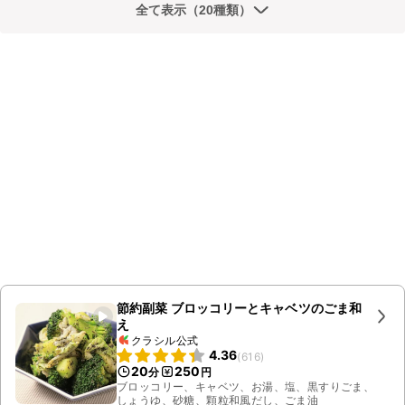
全て表示（20種類）
節約副菜 ブロッコリーとキャベツのごま和
え
クラシル公式
4.36
(
616
)
20
250
分
円
ブロッコリー、キャベツ、お湯、塩、黒すりごま、
しょうゆ、砂糖、顆粒和風だし、ごま油