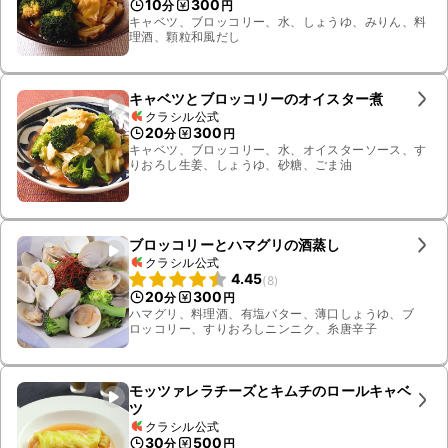
10
300
分
円
キャベツ、ブロッコリー、水、しょうゆ、みりん、料
理酒、顆粒和風だし
キャベツとブロッコリーのオイスター煮
クラシル公式
20
300
分
円
キャベツ、ブロッコリー、水、オイスターソース、す
りおろし生姜、しょうゆ、砂糖、ごま油
ブロッコリーとハマグリの酒蒸し
クラシル公式
4.45
(
8
)
20
300
分
円
ハマグリ、料理酒、有塩バター、薄口しょうゆ、ブ
ロッコリー、すりおろしニンニク、糸唐辛子
モッツァレラチーズとキムチのロールキャベ
ツ
クラシル公式
30
500
分
円