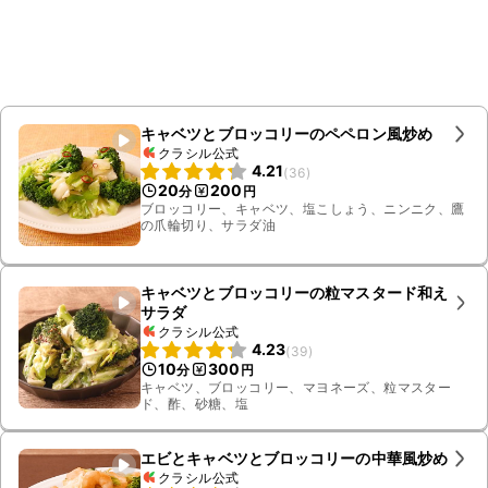
キャベツとブロッコリーのペペロン風炒め
クラシル公式
4.21
(
36
)
20
200
分
円
ブロッコリー、キャベツ、塩こしょう、ニンニク、鷹
の爪輪切り、サラダ油
キャベツとブロッコリーの粒マスタード和え
サラダ
クラシル公式
4.23
(
39
)
10
300
分
円
キャベツ、ブロッコリー、マヨネーズ、粒マスター
ド、酢、砂糖、塩
エビとキャベツとブロッコリーの中華風炒め
クラシル公式