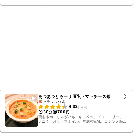
あつあつとろーり 豆乳トマトチーズ鍋
クラシル公式
4.33
(
144
)
30
700
分
円
鶏もも肉、じゃがいも、キャベツ、ブロッコリー、ニ
ンニク、オリーブオイル、無調整豆乳、コンソメ顆
粒、塩こしょう、ピザ用チーズ、カットトマト缶