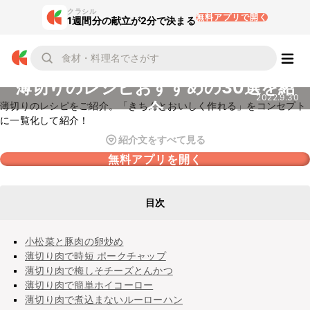
クラシル
無料アプリで開く
1週間分の献立が2分で決まる
薄切りのレシピおすすめの30選を紹
2022.9.30
介
薄切りのレシピをご紹介。「きちんとおいしく作れる」をコンセプト
に一覧化して紹介！
紹介文をすべて見る
無料アプリを開く
目次
小松菜と豚肉の卵炒め
薄切り肉で時短 ポークチャップ
薄切り肉で梅しそチーズとんかつ
薄切り肉で簡単ホイコーロー
薄切り肉で煮込まないルーローハン