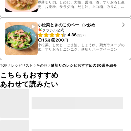
豚薄切り肉、しめじ、大根、醤油、酒、すりおろし生
姜、片栗粉、サラダ油、だし汁、上白糖、みりん、青
ねぎ
小松菜ときのこのベーコン炒め
クラシル公式
4.36
(
957
)
15
200
分
円
小松菜、しめじ、ごま油、しょうゆ、鶏ガラスープの
素、すりおろしニンニク、薄切りハーフベーコン
TOP
レシピリスト
その他
薄切りのレシピおすすめの30選を紹介
こちらもおすすめ
あわせて読みたい