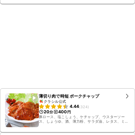
薄切り肉で時短 ポークチャップ
クラシル公式
4.44
(
324
)
20
400
分
円
豚ロース、塩こしょう、ケチャップ、ウスターソー
ス、しょうゆ、酒、薄力粉、サラダ油、レタス、ミニ
トマト