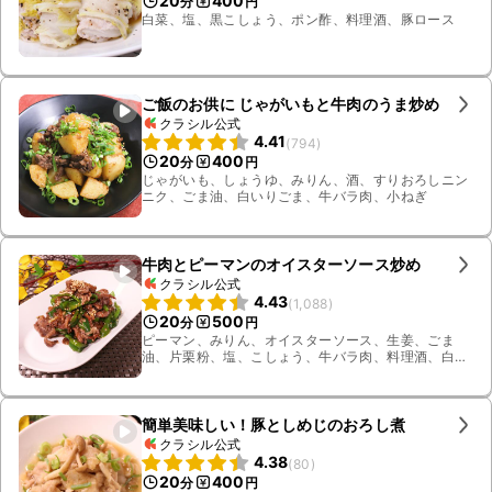
20
400
分
円
白菜、塩、黒こしょう、ポン酢、料理酒、豚ロース
ご飯のお供に じゃがいもと牛肉のうま炒め
クラシル公式
4.41
(
794
)
20
400
分
円
じゃがいも、しょうゆ、みりん、酒、すりおろしニン
ニク、ごま油、白いりごま、牛バラ肉、小ねぎ
牛肉とピーマンのオイスターソース炒め
クラシル公式
4.43
(
1,088
)
20
500
分
円
ピーマン、みりん、オイスターソース、生姜、ごま
油、片栗粉、塩、こしょう、牛バラ肉、料理酒、白い
りごま
簡単美味しい！豚としめじのおろし煮
クラシル公式
4.38
(
80
)
20
400
分
円