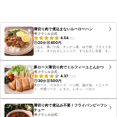
薄切り肉で煮込まないルーローハン
クラシル公式
4.54
(
82
)
20
400
分
円
ごはん、豚バラ肉、チンゲン菜、ゆで卵、フライドオ
ニオン、すりおろしニンニク、すりおろし生姜、オイ
スターソース、水、ごま油、料理酒、五香粉
豚ロース薄切り肉でミルフィーユとんかつ
クラシル公式
4.37
(
132
)
30
500
分
円
豚ロース、マヨネーズ、パン粉、揚げ油、ミニトマ
ト、中濃ソース、レタス、レモン、パセリ
薄切り肉で煮込み不要！フライパンビーフシ
チュー
クラシル公式