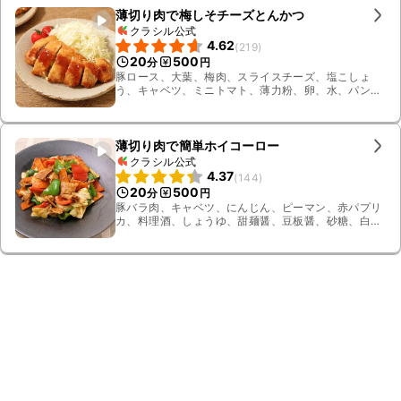
薄切り肉で梅しそチーズとんかつ
クラシル公式
4.62
(
219
)
20
500
分
円
豚ロース、大葉、梅肉、スライスチーズ、塩こしょ
う、キャベツ、ミニトマト、薄力粉、卵、水、パン
粉、揚げ油、ウスターソース
薄切り肉で簡単ホイコーロー
クラシル公式
4.37
(
144
)
20
500
分
円
豚バラ肉、キャベツ、にんじん、ピーマン、赤パプリ
カ、料理酒、しょうゆ、甜麺醤、豆板醤、砂糖、白こ
しょう、すりおろし生姜、ごま油