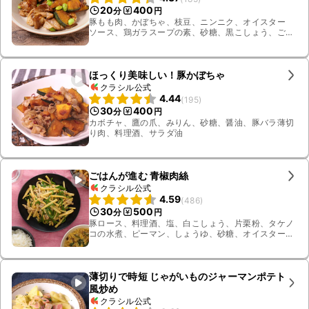
20
400
分
円
豚もも肉、かぼちゃ、枝豆、ニンニク、オイスター
ソース、鶏ガラスープの素、砂糖、黒こしょう、ごま
油
ほっくり美味しい！豚かぼちゃ
クラシル公式
4.44
(
195
)
30
400
分
円
カボチャ、鷹の爪、みりん、砂糖、醤油、豚バラ薄切
り肉、料理酒、サラダ油
ごはんが進む 青椒肉絲
クラシル公式
4.59
(
486
)
30
500
分
円
豚ロース、料理酒、塩、白こしょう、片栗粉、タケノ
コの水煮、ピーマン、しょうゆ、砂糖、オイスター
ソース、鶏ガラスープの素、サラダ油
薄切りで時短 じゃがいものジャーマンポテト
風炒め
クラシル公式