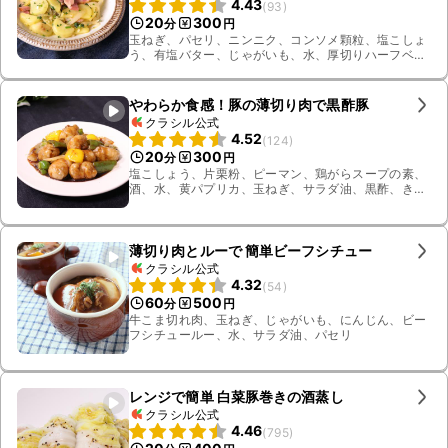
4.43
(
93
)
20
300
分
円
玉ねぎ、パセリ、ニンニク、コンソメ顆粒、塩こしょ
う、有塩バター、じゃがいも、水、厚切りハーフベー
コン
やわらか食感！豚の薄切り肉で黒酢豚
クラシル公式
4.52
(
124
)
20
300
分
円
塩こしょう、片栗粉、ピーマン、鶏がらスープの素、
酒、水、黄パプリカ、玉ねぎ、サラダ油、黒酢、きび
砂糖、しょうゆ、豚ロース
薄切り肉とルーで 簡単ビーフシチュー
クラシル公式
4.32
(
54
)
60
500
分
円
牛こま切れ肉、玉ねぎ、じゃがいも、にんじん、ビー
フシチュールー、水、サラダ油、パセリ
レンジで簡単 白菜豚巻きの酒蒸し
クラシル公式
4.46
(
795
)