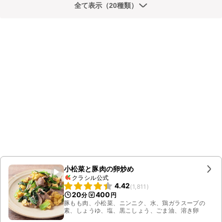
全て表示（20種類）
小松菜と豚肉の卵炒め
クラシル公式
4.42
(
1,811
)
20
400
分
円
豚もも肉、小松菜、ニンニク、水、鶏ガラスープの
素、しょうゆ、塩、黒こしょう、ごま油、溶き卵