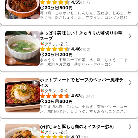
4.55
(
113
)
30
500
分
円
薄力粉、じゃがいも、にんじん、玉ねぎ、しめじ、サ
ラダ油、塩こしょう、水、赤ワイン、コンソメ顆粒、
デミグラスソース缶、ローリエ、ウスターソース、ケ
チャップ、はちみつ、牛もも薄切り肉、有塩バター
さっぱり美味しい！きゅうりの薄切り中華
スープ
クラシル公式
4.46
(
102
)
20
200
分
円
きゅうり、中華スープの素、水、塩こしょう、ごま
油、水溶き片栗粉、薄切りハーフベーコン
ホットプレートで ビーフのペッパー風味ラ
イス
クラシル公式
4.63
(
2,047
)
30
600
分
円
牛こま切れ肉、ごはん、小ねぎ、有塩バター、コー
ン、焼肉のタレ、しょうゆ、すりおろしニンニク、黒
こしょう、サラダ油、料理酒
かぼちゃと豚もも肉のオイスター炒め
クラシル公式
4.37
(
185
)