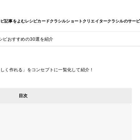
シピ
記事をよむ
レシピカード
クラシルショート
クリエイター
クラシルのサー
シピおすすめの30選を紹介
2022.6.28
ピおすすめの30選を紹介
いしく作れる」をコンセプトに一覧化して紹介！
目次