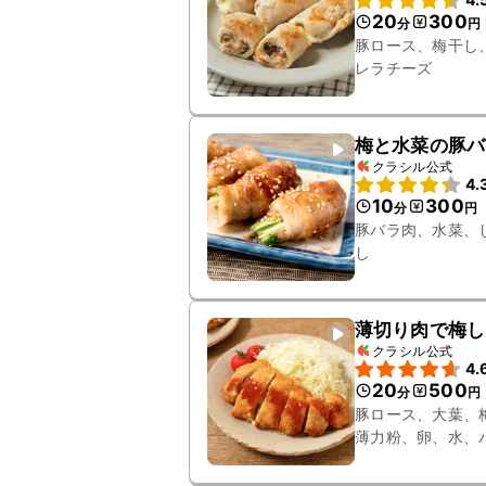
20
300
分
円
豚ロース、梅干し
レラチーズ
梅と水菜の豚バ
クラシル公式
4.
10
300
分
円
豚バラ肉、水菜、
し
薄切り肉で梅し
クラシル公式
4.
20
500
分
円
豚ロース、大葉、
薄力粉、卵、水、