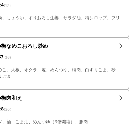
24
(
17
)
粉、しょうゆ、すりおろし生姜、サラダ油、梅シロップ、フリ
の梅なめこおろし炒め
57
(
36
)
めこ、大根、オクラ、塩、めんつゆ、梅肉、白すりごま、砂
りごま
の梅肉和え
28
(
20
)
ソ、酒、ごま油、めんつゆ（3倍濃縮）、豚肉