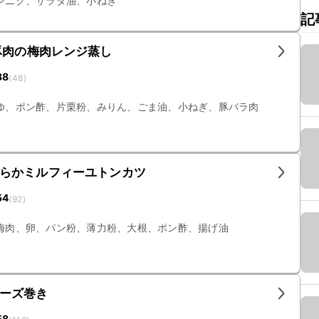
ンニク、サラダ油、小ねぎ
記
豚肉の梅肉レンジ蒸し
38
(
48
)
ゆ、ポン酢、片栗粉、みりん、ごま油、小ねぎ、豚バラ肉
らかミルフィーユトンカツ
54
(
92
)
梅肉、卵、パン粉、薄力粉、大根、ポン酢、揚げ油
ーズ巻き
58