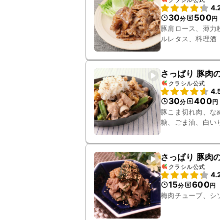
4.
30
500
分
円
豚肩ロース、薄力
ルレタス、料理酒
さっぱり 豚肉
クラシル公式
4.
30
400
分
円
豚こま切れ肉、な
糖、ごま油、白い
さっぱり 豚肉
クラシル公式
4.
15
600
分
円
梅肉チューブ、シ