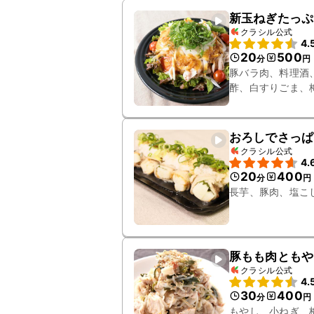
新玉ねぎたっぷ
クラシル公式
4.
20
500
分
円
豚バラ肉、料理酒
酢、白すりごま、
おろしでさっぱ
クラシル公式
4.
20
400
分
円
長芋、豚肉、塩こ
豚もも肉ともや
クラシル公式
4.
30
400
分
円
もやし、小ねぎ、