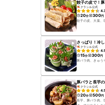
餃子の皮で！豚
クラシル公式
4.
20
300
分
円
餃子の皮、大葉、
さっぱり！冷し
クラシル公式
4.
15
300
分
円
豚バラ肉、きゅう
豚バラと長芋の
クラシル公式
4.
20
500
分
円
長芋、豚バラ肉、