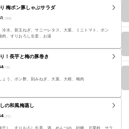
り 梅ポン豚しゃぶサラダ
51
(
196
)
、冷水、新玉ねぎ、サニーレタス、大葉、ミニトマト、ポン
梅肉、すりおろし生姜、お湯
り！長芋と梅の豚巻き
64
(
19
)
しょう、ポン酢、刻みねぎ、大葉、大根、梅肉
しの和風梅蒸し
54
(
35
)
梅干し、すりおろし生姜、酒、めんつゆ、砂糖、片栗粉、サラ