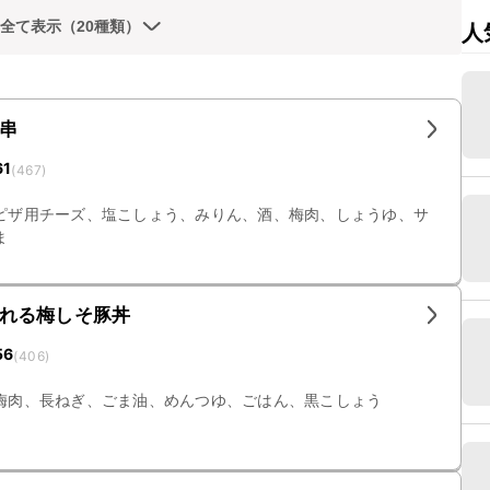
全て表示（20種類）
人
串
61
(
467
)
ピザ用チーズ、塩こしょう、みりん、酒、梅肉、しょうゆ、サ
ま
れる梅しそ豚丼
56
(
406
)
梅肉、長ねぎ、ごま油、めんつゆ、ごはん、黒こしょう