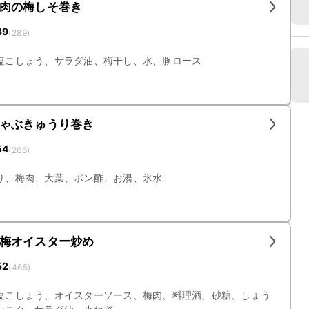
肉の梅しそ巻き
39
(
289
)
塩こしょう、サラダ油、梅干し、水、豚ロース
ゃぶきゅうり巻き
54
(
266
)
り、梅肉、大葉、ポン酢、お湯、氷水
梅オイスター炒め
52
(
465
)
塩こしょう、オイスターソース、梅肉、料理酒、砂糖、しょう