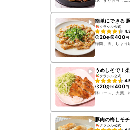
ゆ、すりおろしニ
簡単にできる 
クラシル公式
4.
20
400
分
円
梅肉、酒、しょう
うめしそで！柔
クラシル公式
4.
20
400
分
円
豚ロース、大葉、
豚肉の梅しそチ
クラシル公式
4.