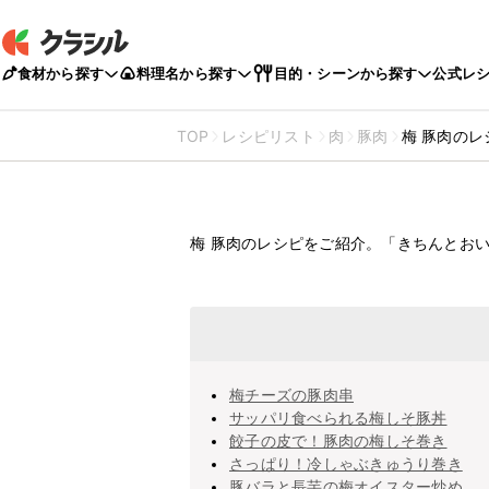
食材から探す
料理名から探す
目的・シーンから探す
公式レ
TOP
レシピリスト
肉
豚肉
梅 豚肉のレ
梅
豚肉のレシ
梅 豚肉のレシピをご紹介。「きちんとお
梅チーズの豚肉串
サッパリ食べられる梅しそ豚丼
餃子の皮で！豚肉の梅しそ巻き
さっぱり！冷しゃぶきゅうり巻き
豚バラと長芋の梅オイスター炒め