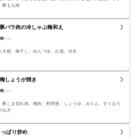
、豚もも肉
豚バラ肉の冷しゃぶ梅和え
66
(
53
)
れ大根、梅干し、めんつゆ、お湯、冷水
梅しょうが焼き
36
(
47
)
、豚こま切れ肉、梅肉、料理酒、しょうゆ、みりん、すりおろ
小ねぎ
さっぱり炒め