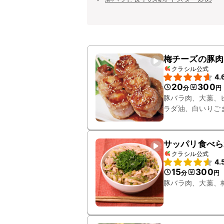
梅チーズの豚肉
クラシル公式
4.
20
300
分
円
豚バラ肉、大葉、
ラダ油、白いりご
サッパリ食べら
クラシル公式
4.
15
300
分
円
豚バラ肉、大葉、