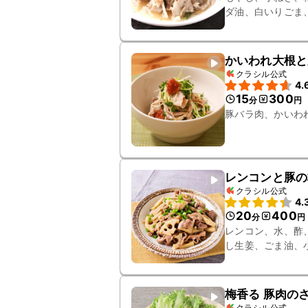
ダ油、白いりごま
かいわれ大根と
クラシル公式
4.
15
300
分
円
豚バラ肉、かいわ
レンコンと豚の
クラシル公式
4.
20
400
分
円
レンコン、水、酢
し生姜、ごま油、
梅香る 豚肉の
クラシル公式