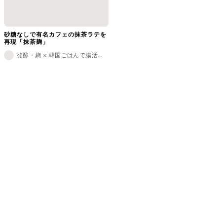
砂糖なしで有名カフェの抹茶ラテを
再現「抹茶麹」
発酵・麹 × 韓国ごはんで腸活レシピ