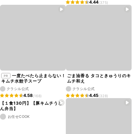
4.44
(375)
一度たべたら止まらない！
ごま油香る タコときゅうりのキ
キムチ水餃子スープ
ムチ和え
クラシル公式
クラシル公式
4.58
4.45
(168)
(328)
【１食130円】【豚キムチうど
ん弁当】
お任せCOOK