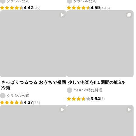
クラシル公式
クラシル公式
4.42
4.59
(95)
(445)
さっぱりつるつる おうちで盛岡
少しでも楽を‼︎１週間の献立✨
冷麺
marin♡時短料理
クラシル公式
3.64
(5)
4.37
(75)