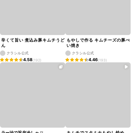
辛くて旨い 煮込み豚キムチうど
もやしで作る キムチーズの豚ぺ
ん
い焼き
クラシル公式
クラシル公式
4.58
4.46
(192)
(193)
ラー油で旨辛冷しゃぶ
キムチでスタミナもやし炒め