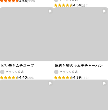
4.64
(339)
4.54
(231)
ピリ辛キムチスープ
豚肉と卵のキムチチャーハン
クラシル公式
クラシル公式
4.40
4.39
(296)
(143)