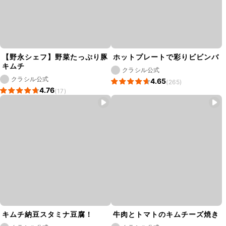
【野永シェフ】野菜たっぷり豚
ホットプレートで彩りビビンバ
キムチ
クラシル公式
クラシル公式
4.65
(265)
4.76
(17)
キムチ納豆スタミナ豆腐！
牛肉とトマトのキムチーズ焼き