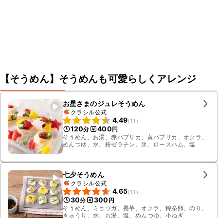
【そうめん】そうめんも可愛らしくアレンジ
お星さまのジュレそうめん
クラシル公式
4.49
(
11
)
120
400
分
円
そうめん、お湯、赤パプリカ、黄パプリカ、オクラ、
めんつゆ、水、粉ゼラチン、氷、ロースハム、塩
七夕そうめん
クラシル公式
4.65
(
11
)
30
300
分
円
そうめん、ミョウガ、長芋、オクラ、錦糸卵、のり、
きゅうり、水、お湯、塩、めんつゆ、小ねぎ