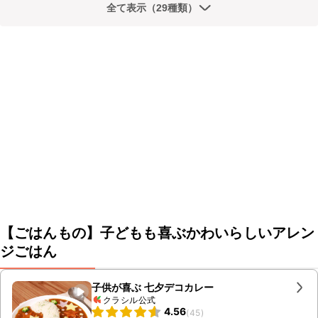
全て表示（29種類）
【ごはんもの】子どもも喜ぶかわいらしいアレン
ジごはん
子供が喜ぶ 七夕デコカレー
クラシル公式
4.56
(
45
)