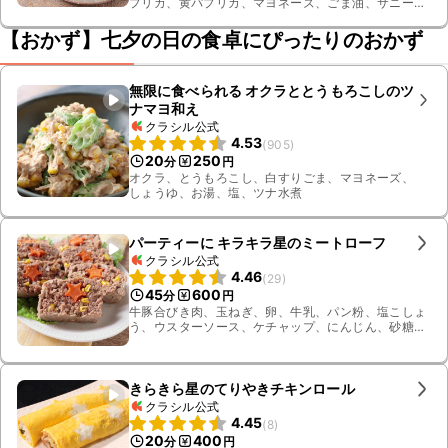
プリカ、黄パプリカ、マヨネーズ、ごま油、サニーレ
タス、牛こま切れ肉、料理酒、しょうゆ、砂糖、すり
おろしニンニク、みりん、白いりごま
【おかず】七夕の日の食卓にぴったりのおかず
無限に食べられる オクラととうもろこしのツ
ナマヨ和え
クラシル公式
4.53
(
905
)
20
250
分
円
オクラ、とうもろこし、白すりごま、マヨネーズ、
しょうゆ、お湯、塩、ツナ水煮
パーティーに キラキラ星のミートローフ
クラシル公式
4.46
(
29
)
45
600
分
円
牛豚合びき肉、玉ねぎ、卵、牛乳、パン粉、塩こしょ
う、ウスターソース、ケチャップ、にんじん、砂糖、
塩、フリルレタス、コーンの水煮、溶かし有塩バター
きらきら星のてりやきチキンロール
クラシル公式
4.45
(
8
)
20
400
分
円