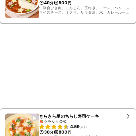
40
500
分
円
牛豚合びき肉、にんじん、玉ねぎ、コーン、ハム、ス
ライスチーズ、オクラ、サラダ油、水、カレールー、
ケチャップ、ウスターソース、すりおろしニンニク、
すりおろし生姜、ごはん
きらきら星のちらし寿司ケーキ
クラシル公式
4.59
(
41
)
30
800
分
円