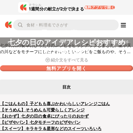
クラシル
無料アプリで開く
1週間分の献立が2分で決まる
子どもも喜ぶ！
七夕の日のアイデアレシピおすすめ
最終更新日
2025.5.16
七夕の日の食卓にぴったりのレシピをピックアップしました。星や天
の29選を紹介
の川などをモチーフにしたかわいらしいレシピをご飯ものや、そうめ
ん、おかずなどのカテゴリに分けてご紹介しています。もちろん、星
紹介文をすべて見る
や天の川をモチーフにしたスイーツレシピもご紹介しているので、ぜ
無料アプリを開く
ひチェックしてみてくださいね。
目次
【ごはんもの】子どもも喜ぶかわいらしいアレンジごはん
【そうめん】そうめんも可愛らしくアレンジ
【おかず】七夕の日の食卓にぴったりのおかず
【ピザやパン】七夕モチーフのピザやパン
【スイーツ】キラキラ＆星形などのスイーツいろいろ