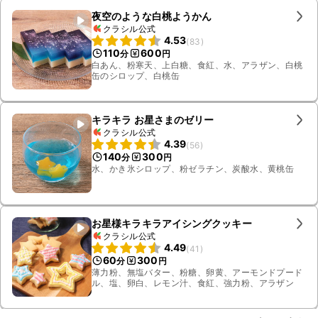
夜空のような白桃ようかん
クラシル公式
4.53
(
83
)
110
600
分
円
白あん、粉寒天、上白糖、食紅、水、アラザン、白桃
缶のシロップ、白桃缶
キラキラ お星さまのゼリー
クラシル公式
4.39
(
56
)
140
300
分
円
水、かき氷シロップ、粉ゼラチン、炭酸水、黄桃缶
お星様キラキラアイシングクッキー
クラシル公式
4.49
(
41
)
60
300
分
円
薄力粉、無塩バター、粉糖、卵黄、アーモンドプード
ル、塩、卵白、レモン汁、食紅、強力粉、アラザン