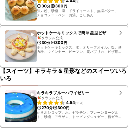
4.44
(
9
)
30
300
分
円
強力粉、砂糖、塩、ドライイースト、無塩バター、
チョコレートペン、お湯、こしあん
ホットケーキミックスで簡単 星型ピザ
クラシル公式
30
300
分
円
ホットケーキミックス、水、オリーブオイル、塩、薄
力粉、ウインナー、ピーマン、黄パプリカ、ピザ用
チーズ、ケチャップ、ツナ油漬け、すりおろしニンニ
ク、サラダ油
【スイーツ】キラキラ＆星形などのスイーツいろ
いろ
キラキラブルーハワイゼリー
クラシル公式
4.54
(
114
)
270
300
分
円
かき氷シロップ、水、ゼラチン、プレーンヨーグル
ト、砂糖、アラザン、トッピングシュガー、粉ゼラチ
ン