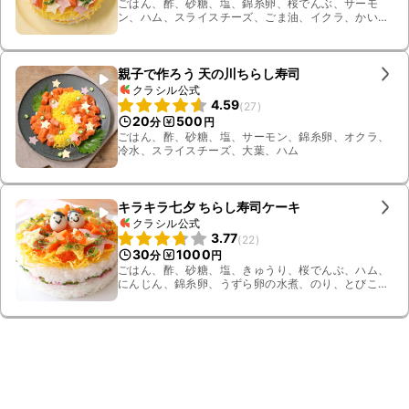
ごはん、酢、砂糖、塩、錦糸卵、桜でんぶ、サーモ
ン、ハム、スライスチーズ、ごま油、イクラ、かいわ
れ大根
親子で作ろう 天の川ちらし寿司
クラシル公式
4.59
(
27
)
20
500
分
円
ごはん、酢、砂糖、塩、サーモン、錦糸卵、オクラ、
冷水、スライスチーズ、大葉、ハム
キラキラ七夕 ちらし寿司ケーキ
クラシル公式
3.77
(
22
)
30
1000
分
円
ごはん、酢、砂糖、塩、きゅうり、桜でんぶ、ハム、
にんじん、錦糸卵、うずら卵の水煮、のり、とびこ、
大葉、溶き卵、ケチャップ、サラダ油