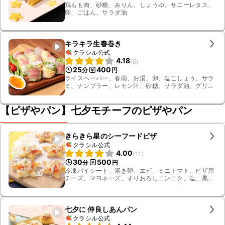
鶏もも肉、砂糖、みりん、しょうゆ、サニーレタス、
卵、ごはん、サラダ油
キラキラ生春巻き
クラシル公式
4.18
(
5
)
25
400
分
円
ライスペーパー、春雨、お湯、卵、塩こしょう、サラ
ミ、ナンプラー、レモン汁、砂糖、サラダ油、グリー
ンリーフ、スイートチリソース、水
【ピザやパン】七夕モチーフのピザやパン
きらきら星のシーフードピザ
クラシル公式
4.00
(
11
)
30
500
分
円
冷凍パイシート、溶き卵、エビ、ミニトマト、ピザ用
チーズ、マヨネーズ、すりおろしニンニク、塩、黒こ
しょう、強力粉、パセリ
七夕に 仲良しあんパン
クラシル公式