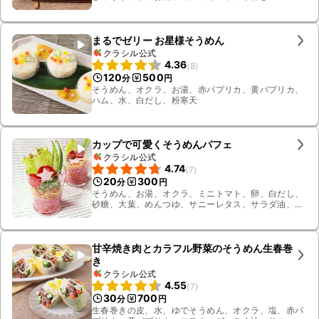
まるでゼリー お星様そうめん
クラシル公式
4.36
(
8
)
120
500
分
円
そうめん、オクラ、お湯、赤パプリカ、黄パプリカ、
ハム、水、白だし、粉寒天
カップで可愛くそうめんパフェ
クラシル公式
4.74
(
7
)
20
300
分
円
そうめん、お湯、オクラ、ミニトマト、卵、白だし、
砂糖、大葉、めんつゆ、サニーレタス、サラダ油、
水、ハム
甘辛焼き肉とカラフル野菜のそうめん生春巻
き
クラシル公式
4.55
(
7
)
30
700
分
円
生春巻きの皮、水、ゆでそうめん、オクラ、塩、赤パ