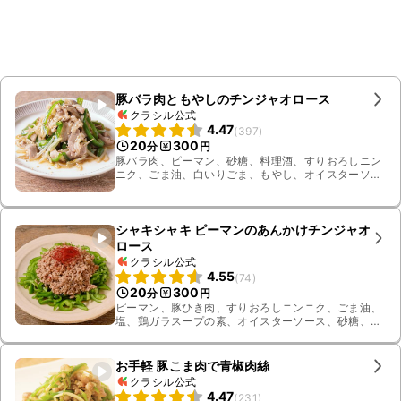
豚バラ肉ともやしのチンジャオロース
クラシル公式
4.47
(
397
)
20
300
分
円
豚バラ肉、ピーマン、砂糖、料理酒、すりおろしニン
ニク、ごま油、白いりごま、もやし、オイスターソー
ス、しょうゆ、鶏ガラスープの素
シャキシャキ ピーマンのあんかけチンジャオ
ロース
クラシル公式
4.55
(
74
)
20
300
分
円
ピーマン、豚ひき肉、すりおろしニンニク、ごま油、
塩、鶏ガラスープの素、オイスターソース、砂糖、水
溶き片栗粉、豆板醤、すりおろし生姜、料理酒、糸唐
辛子、水
お手軽 豚こま肉で青椒肉絲
クラシル公式
4.47
(
231
)