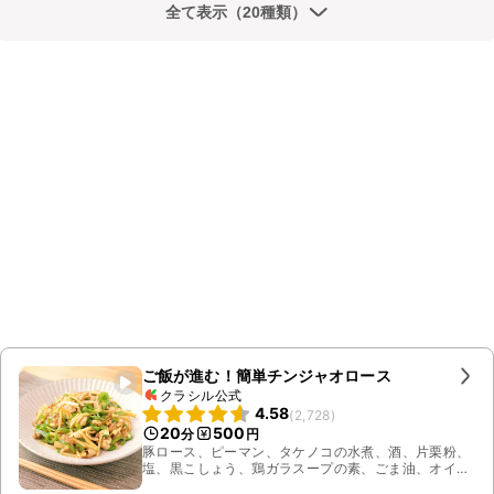
全て表示（20種類）
ご飯が進む！簡単チンジャオロース
クラシル公式
4.58
(
2,728
)
20
500
分
円
豚ロース、ピーマン、タケノコの水煮、酒、片栗粉、
塩、黒こしょう、鶏ガラスープの素、ごま油、オイス
ターソース、しょうゆ、砂糖、すりおろしニンニク、