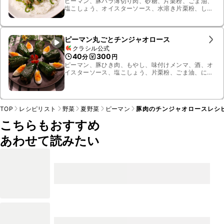
ピーマン、豚バラ薄切り肉、砂糖、片栗粉、ごま油、
塩こしょう、オイスターソース、水溶き片栗粉、しょ
うゆ、酒
ピーマン丸ごとチンジャオロース
クラシル公式
40
300
分
円
ピーマン、豚ひき肉、もやし、味付けメンマ、酒、オ
イスターソース、塩こしょう、片栗粉、ごま油、にん
じん、すりおろしニンニク、水
TOP
レシピリスト
野菜
夏野菜
ピーマン
豚肉のチンジャオロースレシ
こちらもおすすめ
あわせて読みたい