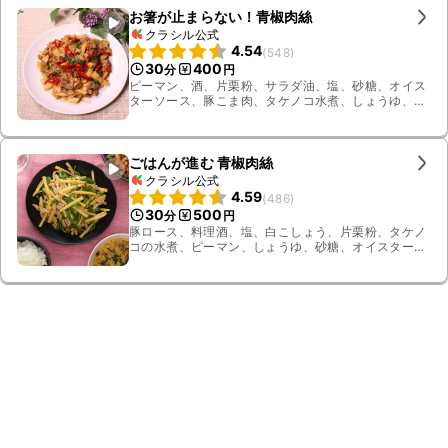
お箸が止まらない！青椒肉絲
クラシル公式
4.54
(
548
)
30
400
分
円
ピーマン、酒、片栗粉、サラダ油、塩、砂糖、オイス
ターソース、豚こま肉、タケノコ水煮、しょうゆ、す
りおろしニンニク
ごはんが進む 青椒肉絲
クラシル公式
4.59
(
486
)
30
500
分
円
豚ロース、料理酒、塩、白こしょう、片栗粉、タケノ
コの水煮、ピーマン、しょうゆ、砂糖、オイスター
ソース、鶏ガラスープの素、サラダ油