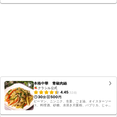
料理酒
本格中華 青椒肉絲
クラシル公式
4.45
(
538
)
30
500
分
円
ピーマン、ニンニク、生姜、ごま油、オイスターソー
ス、料理酒、砂糖、水溶き片栗粉、パプリカ、じゃが
いも、しょうゆ、酒、豚ロース薄切り肉