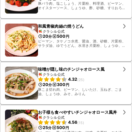
豚バラ肉、塩こしょう、片栗粉、料理酒、ピーマン、
オイスターソース、しょうゆ、酢、砂糖、すりおろし
生姜、ごま油、糸唐辛子、ニンニク、ミニトマト
和風青椒肉絲の焼うどん
クラシル公式
20
500
分
円
ピーマン、タケノコ水煮、醤油、酒、砂糖、片栗粉、
サラダ油、ゆでうどん、水溶き片栗粉、しょうゆ、す
りおろしニンニク、顆粒和風だし、水、豚肉、青ねぎ
味噌が隠し味のチンジャオロース風
クラシル公式
4.32
(
25
)
20
300
分
円
豚こま切れ肉、ピーマン、しいたけ、玉ねぎ、ごま
油、しょうゆ、みそ、みりん
お子様も食べやすいチンジャオロース風丼
クラシル公式
4.56
(
15
)
25
500
分
円