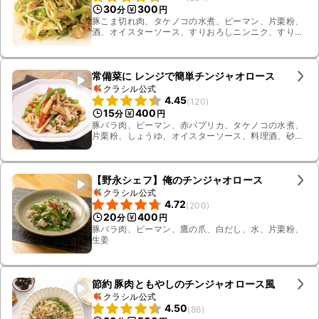
30
300
分
円
豚こま切れ肉、タケノコの水煮、ピーマン、片栗粉、
酒、オイスターソース、すりおろしニンニク、すりお
ろし生姜、鶏ガラスープの素、サラダ油
常備菜に レンジで簡単チンジャオロース
クラシル公式
4.45
(
120
)
15
400
分
円
豚バラ肉、ピーマン、赤パプリカ、タケノコの水煮、
片栗粉、しょうゆ、オイスターソース、料理酒、砂
糖、鶏ガラスープの素
【野永シェフ】俺のチンジャオロース
クラシル公式
4.72
(
200
)
20
400
分
円
豚バラ肉、ピーマン、鷹の爪、白だし、水、片栗粉、
生姜
節約 豚肉ともやしのチンジャオロース風
クラシル公式
4.50
(
86
)