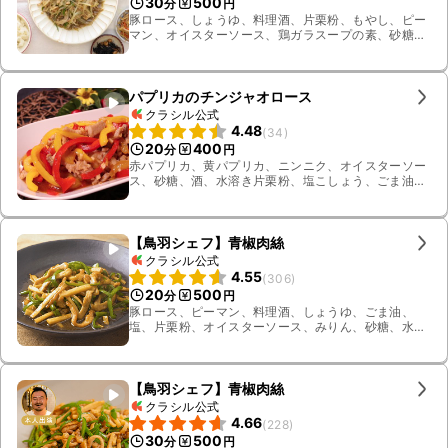
30
500
分
円
豚ロース、しょうゆ、料理酒、片栗粉、もやし、ピー
マン、オイスターソース、鶏ガラスープの素、砂糖、
黒こしょう、ごま油
パプリカのチンジャオロース
クラシル公式
4.48
(
34
)
20
400
分
円
赤パプリカ、黄パプリカ、ニンニク、オイスターソー
ス、砂糖、酒、水溶き片栗粉、塩こしょう、ごま油、
生姜、鶏ガラスープの素、しょうゆ、豚バラ肉、サラ
ダ油
【鳥羽シェフ】青椒肉絲
クラシル公式
4.55
(
306
)
20
500
分
円
豚ロース、ピーマン、料理酒、しょうゆ、ごま油、
塩、片栗粉、オイスターソース、みりん、砂糖、水、
タケノコの水煮
【鳥羽シェフ】青椒肉絲
クラシル公式
4.66
(
228
)
30
500
分
円