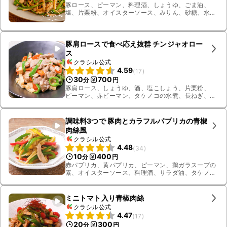
豚ロース、ピーマン、料理酒、しょうゆ、ごま油、
塩、片栗粉、オイスターソース、みりん、砂糖、水、
タケノコの水煮
豚肩ロースで食べ応え抜群 チンジャオロー
ス
クラシル公式
4.59
(
17
)
30
700
分
円
豚肩ロース、しょうゆ、酒、塩こしょう、片栗粉、
ピーマン、赤ピーマン、タケノコの水煮、長ねぎ、生
姜、砂糖、オイスターソース、鶏ガラスープの素、
水、ごま油
調味料3つで 豚肉とカラフルパプリカの青椒
肉絲風
クラシル公式
4.48
(
34
)
10
400
分
円
赤パプリカ、黄パプリカ、ピーマン、鶏ガラスープの
素、オイスターソース、料理酒、サラダ油、タケノコ
の水煮、豚ロース
ミニトマト入り青椒肉絲
クラシル公式
4.47
(
17
)
20
300
分
円