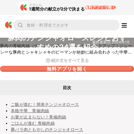
クラシル
無料アプリで開く
1週間分の献立が2分で決まる
豚肉のチンジャオロースレシピおす
最終更新日
2024.8.16
すめの24選を紹介
豚肉の青椒肉絲（チンジャオロース）レシピをピックアップ！ジュー
シーな豚肉とシャキシャキのピーマンが絶妙に組み合わさった中華風
の一品です。濃厚なオイスターソースと醤油で味付けされたこの料理
紹介文をすべて見る
は、香ばしさと旨味が豊かで、ご飯が進むこと間違いなし！家庭で簡
無料アプリを開く
単に本格的な中華料理が楽しめるので、忙しい日でも手軽に作れて、
食卓を彩る一品としておすすめです。ぜひお試しくださいね。
目次
ご飯が進む！簡単チンジャオロース
本格中華 青椒肉絲
お箸が止まらない！青椒肉絲
ごはんが進む 青椒肉絲
豚バラ肉ともやしのチンジャオロース