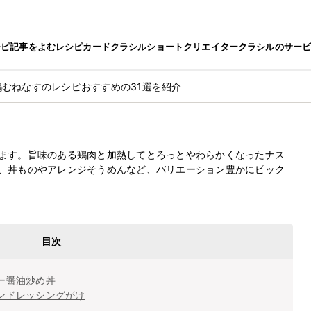
シピ
記事をよむ
レシピカード
クラシルショート
クリエイター
クラシルのサー
鶏むねなすのレシピおすすめの31選を紹介
レシピおすすめの31選を紹介
最終更新日
2023.1.6
ます。旨味のある鶏肉と加熱してとろっとやわらかくなったナス
、丼ものやアレンジそうめんなど、バリエーション豊かにピック
目次
ー醤油炒め丼
ンドレッシングがけ