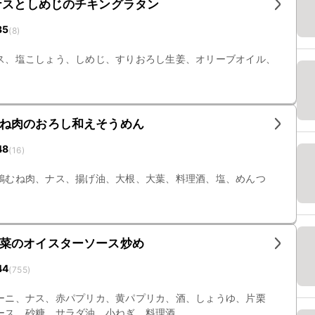
ナスとしめじのチキングラタン
35
(
8
)
ス、塩こしょう、しめじ、すりおろし生姜、オリーブオイル、
ね肉のおろし和えそうめん
48
(
16
)
鶏むね肉、ナス、揚げ油、大根、大葉、料理酒、塩、めんつ
菜のオイスターソース炒め
44
(
755
)
ーニ、ナス、赤パプリカ、黄パプリカ、酒、しょうゆ、片栗
ース、砂糖、サラダ油、小ねぎ、料理酒