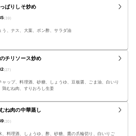
っぱりしそ炒め
35
(
39
)
ょう、ナス、大葉、ポン酢、サラダ油
のチリソース炒め
32
(
27
)
チャップ、料理酒、砂糖、しょうゆ、豆板醤、ごま油、白いり
、鶏むね肉、すりおろし生姜
むね肉の中華蒸し
39
(
20
)
水、料理酒、しょうゆ、酢、砂糖、鷹の爪輪切り、白いりご