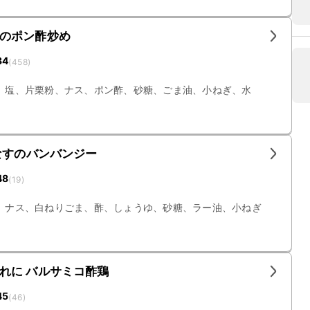
のポン酢炒め
34
(
458
)
、塩、片栗粉、ナス、ポン酢、砂糖、ごま油、小ねぎ、水
なすのバンバンジー
48
(
19
)
、ナス、白ねりごま、酢、しょうゆ、砂糖、ラー油、小ねぎ
れに バルサミコ酢鶏
45
(
46
)