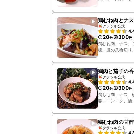
鶏むね肉とナス
クラシル公式
4.
20
300
分
円
鶏むね肉、ナス、
糖、鷹の爪輪切り
鶏肉と茄子の香
クラシル公式
4.
20
300
分
円
鶏もも肉、ナス、
姜、ニンニク、酒
鶏むね肉の甘酢
クラシル公式
4.