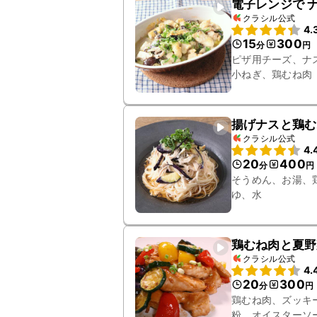
電子レンジで 
クラシル公式
4.
15
300
分
円
ピザ用チーズ、ナ
小ねぎ、鶏むね肉
揚げナスと鶏む
クラシル公式
4.
20
400
分
円
そうめん、お湯、
ゆ、水
鶏むね肉と夏野
クラシル公式
4.
20
300
分
円
鶏むね肉、ズッキ
粉、オイスターソ