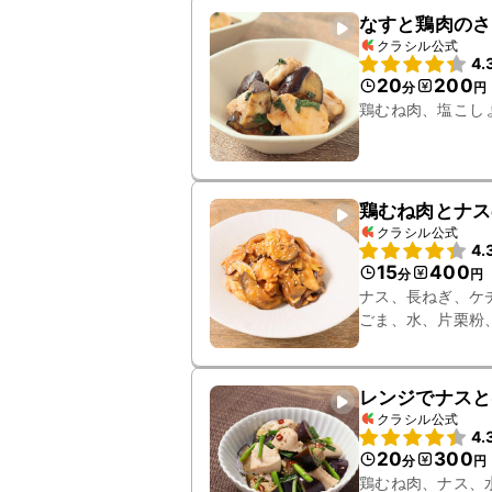
なすと鶏肉のさ
クラシル公式
4.
20
200
分
円
鶏むね肉、塩こし
鶏むね肉とナス
クラシル公式
4.
15
400
分
円
ナス、長ねぎ、ケ
ごま、水、片栗粉
レンジでナスと
クラシル公式
4.
20
300
分
円
鶏むね肉、ナス、