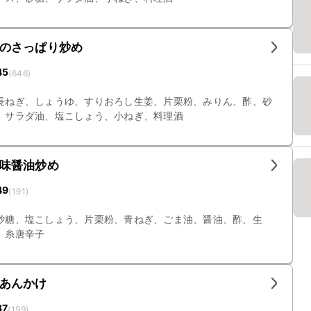
のさっぱり炒め
45
(
646
)
長ねぎ、しょうゆ、すりおろし生姜、片栗粉、みりん、酢、砂
、サラダ油、塩こしょう、小ねぎ、料理酒
味醤油炒め
49
(
191
)
砂糖、塩こしょう、片栗粉、青ねぎ、ごま油、醤油、酢、生
、糸唐辛子
あんかけ
37
(
199
)