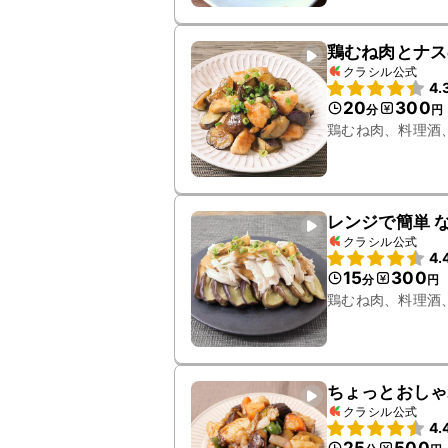
鶏むね肉とナス
クラシル公式
4.
20
300
分
円
鶏むね肉、料理酒
レンジで簡単 
クラシル公式
4.
15
300
分
円
鶏むね肉、料理酒
ちょっとおしゃ
クラシル公式
4.