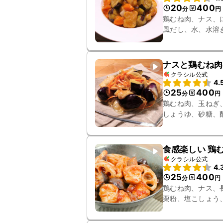
20
400
分
円
鶏むね肉、ナス、
風だし、水、水溶
ナスと鶏むね肉
クラシル公式
4.
25
400
分
円
鶏むね肉、玉ねぎ
しょうゆ、砂糖、
食感楽しい 鶏
クラシル公式
4.
25
400
分
円
鶏むね肉、ナス、
栗粉、塩こしょう