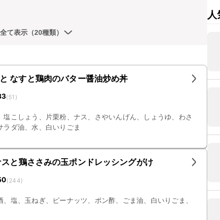
人
全て表示（20種類）
と なすと鶏肉のバター醤油炒め丼
33
(
51
)
、塩こしょう、片栗粉、ナス、さやいんげん、しょうゆ、わさ
サラダ油、水、白いりごま
ナスと鶏ささみの玉ポンドレッシングがけ
50
(
244
)
酒、塩、玉ねぎ、ピーナッツ、ポン酢、ごま油、白いりごま、