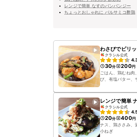
レンジで簡単 なすのバンバンジー
ちょっとおしゃれに バルサミコ酢鶏
わさびでピリッ
クラシル公式
4.
30
200
分
円
ごはん、鶏むね肉
び、有塩バター、
レンジで簡単 
クラシル公式
4.
20
400
分
円
ナス、鶏ささみ、
小ねぎ