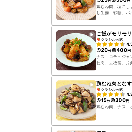
25
500
分
円
鶏むね肉、塩こし
し生姜、砂糖、バ
片栗粉
ご飯がモリモリ
クラシル公式
4.
20
400
分
円
ナス、コチュジャ
ね肉、豆板醤、片
鶏むね肉となす
クラシル公式
4.
15
300
分
円
鶏むね肉、ナス、