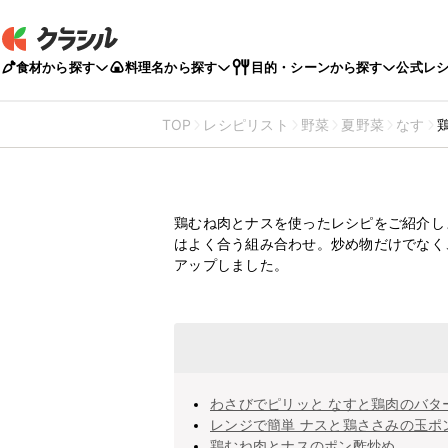
食材から探す
料理名から探す
目的・シーンから探す
公式レ
TOP
レシピリスト
野菜
夏野菜
なす
鶏むねなすの
鶏むね肉とナスを使ったレシピをご紹介し
はよく合う組み合わせ。炒め物だけでなく
アップしました。
わさびでピリッと なすと鶏肉のバタ
レンジで簡単 ナスと鶏ささみの玉ポ
鶏むね肉とナスのポン酢炒め