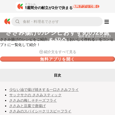
クラシル
無料アプリで開く
1週間分の献立が2分で決まる
ささみ揚げのレシピおすすめの29選
最終更新日
2024.8.23
を紹介
ささみ揚げのレシピをご紹介。「きちんとおいしく作れる」をコンセ
プトに一覧化して紹介！
紹介文をすべて見る
無料アプリを開く
目次
少ない油で揚げ焼きする一口ささみフライ
サックサクの ささみスティック
ささみの梅しそチーズフライ
ささみと豆腐で唐揚げ
ささみのスパイシークリスピーフライ