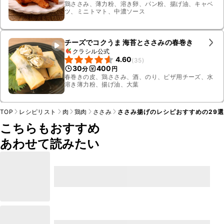
鶏ささみ、薄力粉、溶き卵、パン粉、揚げ油、キャベ
ツ、ミニトマト、中濃ソース
チーズでコクうま 海苔とささみの春巻き
クラシル公式
4.60
(
35
)
30
400
分
円
春巻きの皮、鶏ささみ、酒、のり、ピザ用チーズ、水
溶き薄力粉、揚げ油、大葉
TOP
レシピリスト
肉
鶏肉
ささみ
ささみ揚げのレシピおすすめの29
こちらもおすすめ
あわせて読みたい