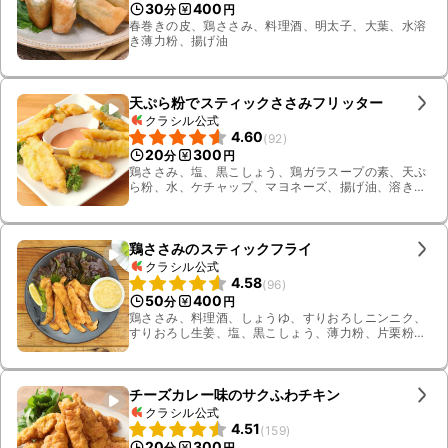
30
400
分
円
春巻きの皮、鶏ささみ、料理酒、明太子、大葉、水溶
き薄力粉、揚げ油
天ぷら粉でスティックささみフリッター
クラシル公式
4.60
(
92
)
20
300
分
円
鶏ささみ、塩、黒こしょう、鶏ガラスープの素、天ぷ
ら粉、水、ケチャップ、マヨネーズ、揚げ油、溶き
卵、サラダ油
鶏ささみのスティックフライ
クラシル公式
4.58
(
96
)
50
400
分
円
鶏ささみ、料理酒、しょうゆ、すりおろしニンニク、
すりおろし生姜、塩、黒こしょう、薄力粉、片栗粉、
揚げ油、マヨネーズ、みそ、酢、砂糖、白すりごま、
サニーレタス、レモン
チーズカレー味のサクふわチキン
クラシル公式
4.51
(
159
)
20
300
分
円