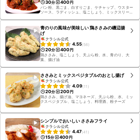
30
400
分
円
パン粉、黒ごま、白すりごま、ケチャップ、ウスター
ソース、ラディッシュ、塩こしょう、ミックスリー
フ、鶏ささみ、薄力粉、溶き卵、黒いりごま、揚げ油
青のりの風味が美味しい 鶏ささみの磯辺揚
げ
クラシル公式
4.55
(
56
)
20
400
分
円
鶏ささみ、塩こしょう、天ぷら粉、水、青のり、大
葉、揚げ油
ささみとミックスベジタブルのおとし揚げ
クラシル公式
4.09
(
11
)
20
200
分
円
鶏ささみ、揚げ油、マヨネーズ、天ぷら粉、水、ミッ
クスベジタブル、塩こしょう、料理酒、粉チーズ
シンプルでおいしい ささみフライ
クラシル公式
4.47
(
41
)
15
400
分
円