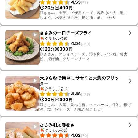
4.53
(
77
)
20
400
分
円
鶏ささみ、大葉、ピザ用チーズ、春巻きの皮、黒こ
しょう、水溶き薄力粉、揚げ油、酒、パセリ
ささみの一口チーズフライ
クラシル公式
4.54
(
120
)
20
300
分
円
鶏ささみ、スライスチーズ、溶き卵、パン粉、薄力
粉、揚げ油、グリーンリーフ
天ぷら粉で簡単に ササミと大葉のフリッ
ター
クラシル公式
4.48
(
176
)
30
300
分
円
鶏ささみ、大葉、天ぷら粉、マヨネーズ、牛乳、揚げ
油、塩、粉チーズ、粗挽き黒こしょう
ささみ明太春巻き
クラシル公式
4.62
(
70
)