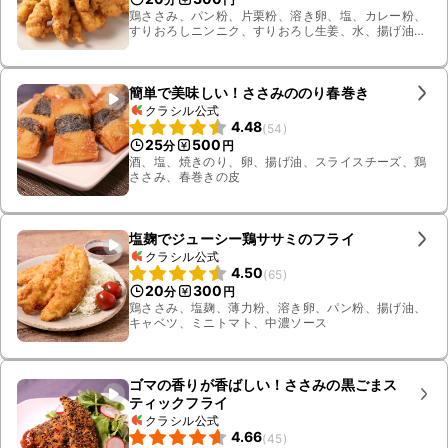
鶏ささみ、パン粉、片栗粉、溶き卵、塩、カレー粉、
すりおろしニンニク、すりおろし生姜、水、揚げ油、
粉チーズ、ベビーリーフ
簡単で美味しい！ささみののり春巻き
クラシル公式
4.48
(
54
)
25
500
分
円
酒、塩、焼きのり、卵、揚げ油、スライスチーズ、鶏
ささみ、春巻きの皮
塩麹でジューシー鶏ササミのフライ
クラシル公式
4.50
(
65
)
20
300
分
円
鶏ささみ、塩麹、薄力粉、溶き卵、パン粉、揚げ油、
キャベツ、ミニトマト、中濃ソース
ゴマの香りが香ばしい！ささみの黒ごまス
ティックフライ
クラシル公式
4.66
(
45
)