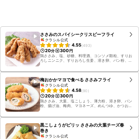
ささみのスパイシークリスピーフライ
クラシル公式
4.55
(
493
)
20
300
分
円
鶏ささみ、塩、砂糖、料理酒、コンソメ顆粒、すりお
ろしニンニク、すりおろし生姜、溶き卵、パン粉、薄
力粉、黒こしょう、水、一味唐辛子、揚げ油
梅おかかマヨで食べる ささみフライ
クラシル公式
4.58
(
90
)
20
300
分
円
鶏ささみ、大葉、塩こしょう、薄力粉、溶き卵、パン
粉、揚げ油、梅肉、マヨネーズ、めんつゆ、かつお
節、砂糖
黒こしょうがピリッ ささみの大葉チーズ春
巻き
クラシル公式