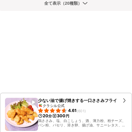
全て表示（20種類）
少ない油で揚げ焼きする一口ささみフライ
クラシル公式
4.61
(
601
)
20
300
分
円
鶏ささみ、塩、白こしょう、酒、薄力粉、粉チーズ、
パン粉、パセリ、溶き卵、揚げ油、サニーレタス、ミ
ニトマト