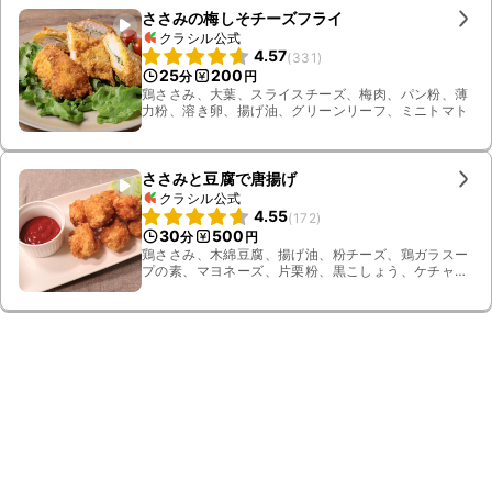
ささみの梅しそチーズフライ
クラシル公式
4.57
(
331
)
25
200
分
円
鶏ささみ、大葉、スライスチーズ、梅肉、パン粉、薄
力粉、溶き卵、揚げ油、グリーンリーフ、ミニトマト
ささみと豆腐で唐揚げ
クラシル公式
4.55
(
172
)
30
500
分
円
鶏ささみ、木綿豆腐、揚げ油、粉チーズ、鶏ガラスー
プの素、マヨネーズ、片栗粉、黒こしょう、ケチャッ
プ、レタス