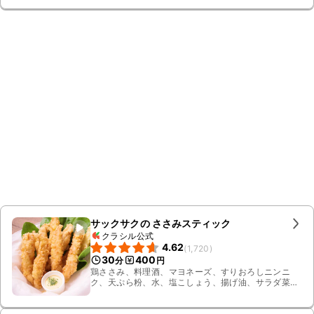
サックサクの ささみスティック
クラシル公式
4.62
(
1,720
)
30
400
分
円
鶏ささみ、料理酒、マヨネーズ、すりおろしニンニ
ク、天ぷら粉、水、塩こしょう、揚げ油、サラダ菜、
パセリ