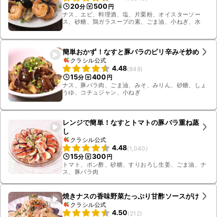
20
500
分
円
ナス、エビ、料理酒、塩、片栗粉、オイスターソー
ス、砂糖、鶏ガラスープの素、ごま油、小ねぎ、水
簡単おかず！なすと豚バラのピリ辛みそ炒め
クラシル公式
4.48
(
848
)
15
400
分
円
ナス、豚バラ肉、ごま油、みそ、みりん、砂糖、しょ
うゆ、コチュジャン、小ねぎ
レンジで簡単！なすとトマトの豚バラ重ね蒸
し
クラシル公式
4.48
(
1,040
)
15
300
分
円
トマト、ポン酢、砂糖、すりおろし生姜、ごま油、ナ
ス、豚バラ肉
焼きナスの香味野菜たっぷり甘酢ソースがけ
クラシル公式
4.50
(
212
)