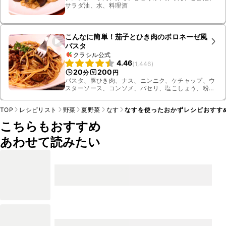
サラダ油、水、料理酒
こんなに簡単！茄子とひき肉のボロネーゼ風
パスタ
クラシル公式
4.46
(
1,446
)
20
200
分
円
パスタ、豚ひき肉、ナス、ニンニク、ケチャップ、ウ
スターソース、コンソメ、パセリ、塩こしょう、粉
チーズ
TOP
レシピリスト
野菜
夏野菜
なす
なすを使ったおかずレシピおすす
こちらもおすすめ
あわせて読みたい