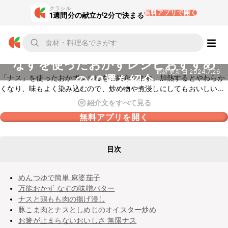
クラシル
無料アプリで開く
1週間分の献立が2分で決まる
なすを使ったおかずレシピおすすめ
最終更新日
2024.7.26
の40選を紹介
「ナス」を使ったおかずレシピをご紹介します。加熱するとやわらか
くなり、味もよく染み込むので、炒め物や煮浸しにしてもおいしいで
すよ。バタポン炒めやオイスターソース炒めなど、おすすめのレシピ
紹介文をすべて見る
をピックアップしましたので、ぜひチェックしてみてくださいね。
無料アプリを開く
目次
めんつゆで簡単 麻婆茄子
万能おかず なすの味噌バター
ナスと鶏もも肉の揚げ浸し
豚こま肉とナスとしめじのオイスター炒め
お箸が止まらないおいしさ 無限ナス