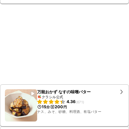
万能おかず なすの味噌バター
クラシル公式
4.36
(
671
)
15
200
分
円
ナス、みそ、砂糖、料理酒、有塩バター