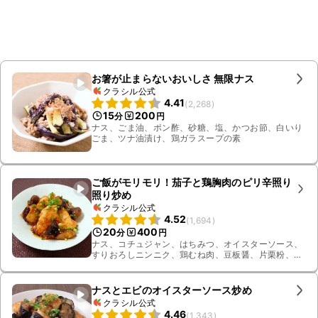
お箸が止まらないおいしさ 無限ナス
クラシル公式
4.41
(
2,268
)
15
200
分
円
ナス、ごま油、ポン酢、砂糖、塩、かつお節、白いり
ごま、ツナ油漬け、鶏ガラスープの素
ご飯がモリモリ！茄子と鶏胸肉のピリ辛照り
照り炒め
クラシル公式
4.52
(
1,694
)
20
400
分
円
ナス、コチュジャン、はちみつ、オイスターソース、
すりおろしニンニク、鶏むね肉、豆板醤、片栗粉、サ
ラダ油、料理酒、しょうゆ、白いりごま、小ねぎ
ナスとエビのオイスターソース炒め
クラシル公式
4.46
(
1,343
)