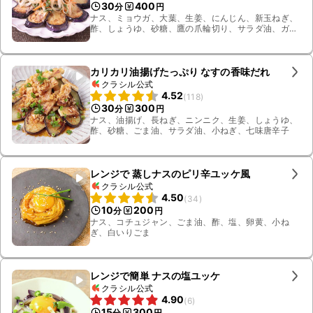
30
400
分
円
ナス、ミョウガ、大葉、生姜、にんじん、新玉ねぎ、
酢、しょうゆ、砂糖、鷹の爪輪切り、サラダ油、ガー
リックパウダー
カリカリ油揚げたっぷり なすの香味だれ
クラシル公式
4.52
(
118
)
30
300
分
円
ナス、油揚げ、長ねぎ、ニンニク、生姜、しょうゆ、
酢、砂糖、ごま油、サラダ油、小ねぎ、七味唐辛子
レンジで 蒸しナスのピリ辛ユッケ風
クラシル公式
4.50
(
34
)
10
200
分
円
ナス、コチュジャン、ごま油、酢、塩、卵黄、小ね
ぎ、白いりごま
レンジで簡単 ナスの塩ユッケ
クラシル公式
4.90
(
6
)
15
300
分
円