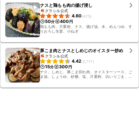
ナスと鶏もも肉の揚げ浸し
クラシル公式
4.60
(
475
)
50
400
分
円
鶏もも肉、片栗粉、ナス、揚げ油、水、めんつゆ、す
りおろし生姜、小ねぎ
豚こま肉とナスとしめじのオイスター炒め
クラシル公式
4.42
(
2,717
)
15
300
分
円
ナス、しめじ、豚こま切れ肉、オイスターソース、ご
ま油、しょうゆ、砂糖、塩、片栗粉、白いりごま、粗
挽き黒こしょう