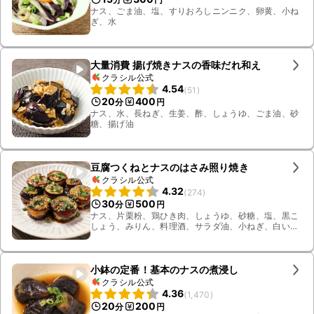
ナス、ごま油、塩、すりおろしニンニク、卵黄、小ね
ぎ、水
大量消費 揚げ焼きナスの香味だれ和え
クラシル公式
4.54
(
51
)
20
400
分
円
ナス、水、長ねぎ、生姜、酢、しょうゆ、ごま油、砂
糖、揚げ油
豆腐つくねとナスのはさみ照り焼き
クラシル公式
4.32
(
274
)
30
500
分
円
ナス、片栗粉、鶏ひき肉、しょうゆ、砂糖、塩、黒こ
しょう、みりん、料理酒、サラダ油、小ねぎ、白いり
ごま、絹ごし豆腐
小鉢の定番！基本のナスの煮浸し
クラシル公式
4.36
(
1,470
)
20
200
分
円