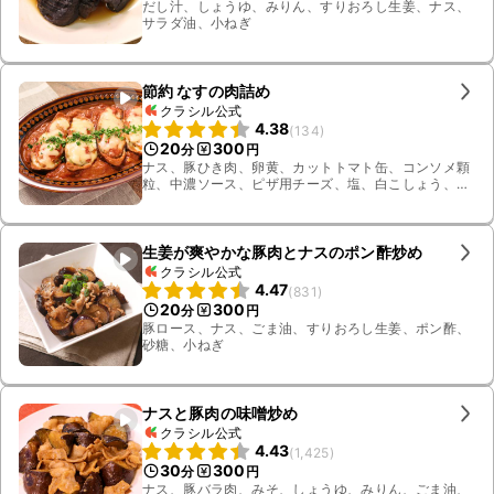
だし汁、しょうゆ、みりん、すりおろし生姜、ナス、
サラダ油、小ねぎ
節約 なすの肉詰め
クラシル公式
4.38
(
134
)
20
300
分
円
ナス、豚ひき肉、卵黄、カットトマト缶、コンソメ顆
粒、中濃ソース、ピザ用チーズ、塩、白こしょう、サ
ラダ油、パセリ、水、薄力粉
生姜が爽やかな豚肉とナスのポン酢炒め
クラシル公式
4.47
(
831
)
20
300
分
円
豚ロース、ナス、ごま油、すりおろし生姜、ポン酢、
砂糖、小ねぎ
ナスと豚肉の味噌炒め
クラシル公式
4.43
(
1,425
)
30
300
分
円
ナス、豚バラ肉、みそ、しょうゆ、みりん、ごま油、