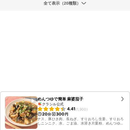
全て表示（20種類）
めんつゆで簡単 麻婆茄子
クラシル公式
4.41
(
1,900
)
20
300
分
円
ナス、豚ひき肉、長ねぎ、すりおろし生姜、すりおろ
しニンニク、水、ごま油、水溶き片栗粉、めんつゆ、
豆板醤、鷹の爪輪切り、ラー油、小ねぎ