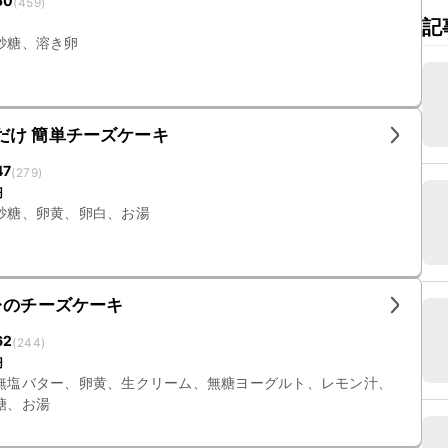
50
(
459
)
記
砂糖、溶き卵
だけ 簡単チーズケーキ
47
(
279
)
円
砂糖、卵黄、卵白、お湯
レのチーズケーキ
62
(
244
)
円
無塩バター、卵黄、生クリーム、無糖ヨーグルト、レモン汁、
糖、お湯