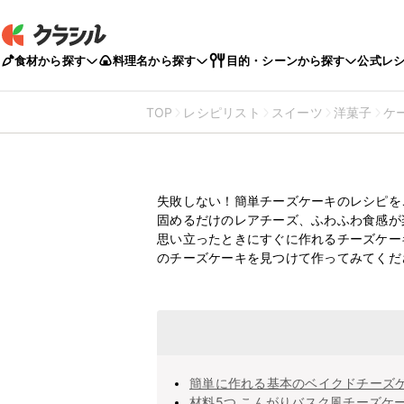
食材から探す
料理名から探す
目的・シーンから探す
公式レ
TOP
レシピリスト
スイーツ
洋菓子
ケ
チーズケーキの
失敗しない！簡単チーズケーキのレシピを
固めるだけのレアチーズ、ふわふわ食感が
思い立ったときにすぐに作れるチーズケー
のチーズケーキを見つけて作ってみてくだ
簡単に作れる基本のベイクドチーズ
材料5つ こんがりバスク風チーズケ