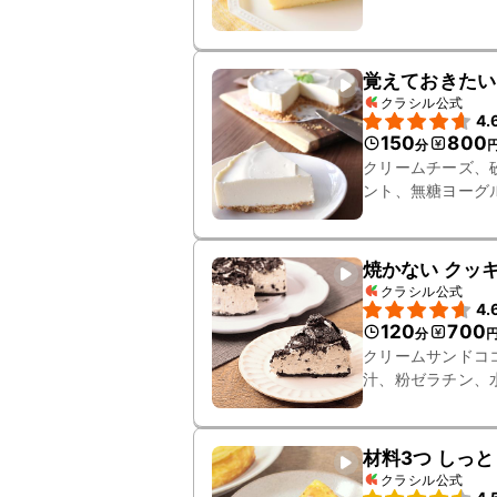
覚えておきたい
クラシル公式
4.
150
800
分
クリームチーズ、
ント、無糖ヨーグ
焼かない クッ
クラシル公式
4.
120
700
分
クリームサンドコ
汁、粉ゼラチン、
材料3つ しっ
クラシル公式