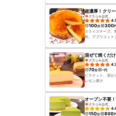
超濃厚！クリー
クラシル公式
4.
100
300
分
スライスチーズ、
粉、アプリコット
混ぜて焼くだけ
クラシル公式
4.
70
-
分
円
ビスケット、溶か
レモン果汁
オーブン不要！
クラシル公式
4.
150
800
分