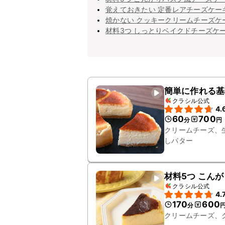
覚えておきたい 定番レアチーズケー
焼かない クッキークリームチーズケ
材料3つ しっとりベイクドチーズケ
簡単に作れる基
クラシル公式
4.
60
700
分
円
クリームチーズ、
しバター
材料5つ こん
クラシル公式
4.
170
600
分
クリームチーズ、