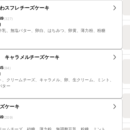
わスフレチーズケーキ
49
(
327
)
円
牛乳、無塩バター、卵白、はちみつ、卵黄、薄力粉、粉糖
 キャラメルチーズケーキ
65
(
94
)
円
ト、クリームチーズ、キャラメル、卵、生クリーム、ミント、
バター
ズケーキ
49
(
209
)
リームチーズ、砂糖、薄力粉、無調整豆乳、粉糖、ミント