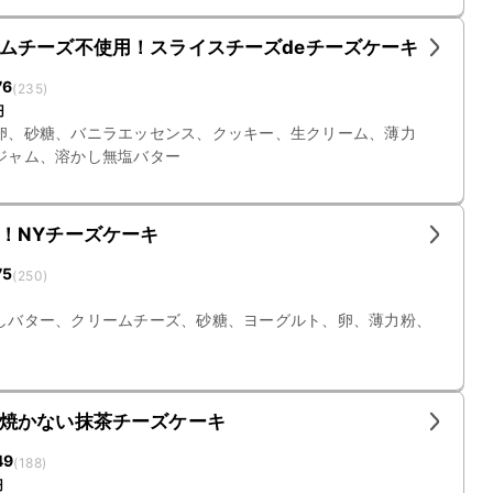
ムチーズ不使用！スライスチーズdeチーズケーキ
76
(
235
)
円
卵、砂糖、バニラエッセンス、クッキー、生クリーム、薄力
ジャム、溶かし無塩バター
！NYチーズケーキ
75
(
250
)
しバター、クリームチーズ、砂糖、ヨーグルト、卵、薄力粉、
焼かない抹茶チーズケーキ
49
(
188
)
円