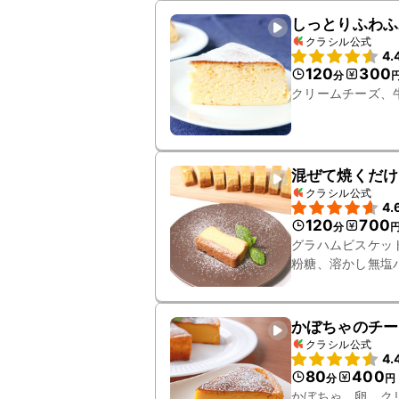
しっとりふわふ
クラシル公式
4.
120
300
分
クリームチーズ、
混ぜて焼くだけ
クラシル公式
4.
120
700
分
グラハムビスケッ
粉糖、溶かし無塩
かぼちゃのチー
クラシル公式
4.
80
400
分
円
かぼちゃ、卵、ク