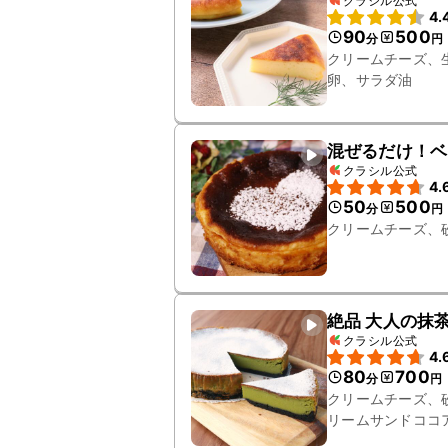
クラシル公式
4.
90
500
分
円
クリームチーズ、
卵、サラダ油
混ぜるだけ！ベ
クラシル公式
4.
50
500
分
円
クリームチーズ、
絶品 大人の抹
クラシル公式
4.
80
700
分
円
クリームチーズ、
リームサンドココ