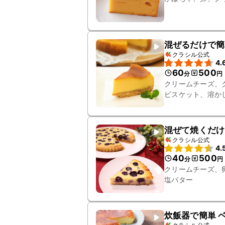
混ぜるだけで簡
クラシル公式
4.
60
500
分
円
クリームチーズ、
ビスケット、溶か
混ぜて焼くだけ
クラシル公式
4.
40
500
分
円
クリームチーズ、
塩バター
炊飯器で簡単 