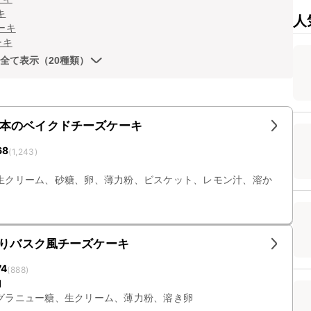
キ
人
ーキ
ーキ
全て表示（20種類）
本のベイクドチーズケーキ
68
(
1,243
)
生クリーム、砂糖、卵、薄力粉、ビスケット、レモン汁、溶か
がりバスク風チーズケーキ
74
(
888
)
円
グラニュー糖、生クリーム、薄力粉、溶き卵