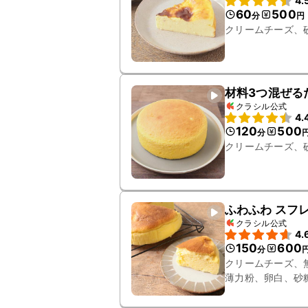
4.
60
500
分
円
クリームチーズ、
材料3つ混ぜる
クラシル公式
4.
120
500
分
クリームチーズ、
ふわふわ スフ
クラシル公式
4.
150
600
分
クリームチーズ、
薄力粉、卵白、砂