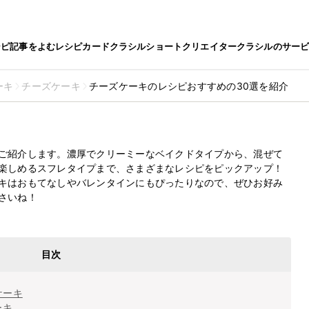
シピ
記事をよむ
レシピカード
クラシルショート
クリエイター
クラシルのサー
ーキ
チーズケーキ
チーズケーキのレシピおすすめの30選を紹介
レシピおすすめの30選を紹介
最終更新日
2025.1.9
ご紹介します。濃厚でクリーミーなベイクドタイプから、混ぜて
楽しめるスフレタイプまで、さまざまなレシピをピックアップ！
キはおもてなしやバレンタインにもぴったりなので、ぜひお好み
さいね！
目次
ケーキ
ーキ