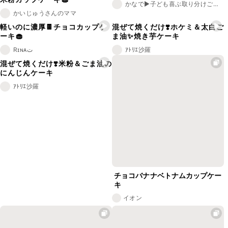
かなで▶︎子ども喜ぶ取り分けごはん
かいじゅうさんのママ
軽いのに濃厚🍫チョコカップケ
混ぜて焼くだけ❣️ホケミ＆太白ご
ーキ🧁
ま油✨焼き芋ケーキ
Rɪɴᴀت
ｱﾄﾘｴ沙羅
混ぜて焼くだけ❣️米粉＆ごま油の
にんじんケーキ
ｱﾄﾘｴ沙羅
チョコバナナベトナムカップケー
キ
イオン