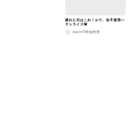
疲れた日はこれ！ルウ、缶不使用ハ
ヤシライス💓
marin♡時短料理