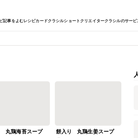
ピ
記事をよむ
レシピカード
クラシルショート
クリエイター
クラシルのサービ
り 丸鶏海苔スープ
餅入り 丸鶏生姜スープ