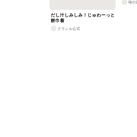
味の
だし汁しみしみ！じゅわーっと
餅巾着
クラシル公式