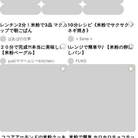
レンチン2分！米粉で3品 マグカ
10分レシピ《米粉でサクサク♡
ップで朝ごぱん
ネギ焼き》
ばあばの仕事
+ Sana +
２０分で完成⁈本当に美味しい
\レンジで簡単♡/ 【米粉の卵蒸
【米粉ベーグル】
しパン】
yukiママヘルシーkitchen♪
FUKO
ココアアーモンドの米粉クッキ
米粉で簡単 ホロホロチョコチッ