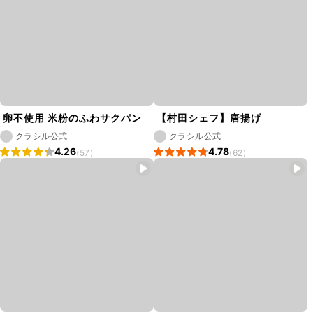
卵不使用 米粉のふわサクパン
【村田シェフ】唐揚げ
クラシル公式
クラシル公式
4.26
4.78
(57)
(62)