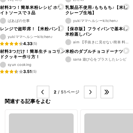
材料3つ！簡単米粉レシピ ホワ
乳製品不使用♪もちもち♪【米粉
イトソースで３品
クレープ生地】
ばあばの仕事
yukiママヘルシーkitchen♪
レンジで超即席！【米粉パン】
【保存版】フライパンで基本の
米粉蒸しパン
yukiママヘルシーkitchen♪
aim 【手抜きに見せない簡単 料理 レシピ】
4.33
(5)
材料3つだけ！簡単生チョコサン
米粉のダブルチョコドーナツ
ドクッキー作り方！
sana 遊び心をプラスしたレシピ
syun cooking
3.51
(5)
2
/ 51ページ
関連する記事をよむ