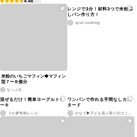
4.46
(24)
レンジで3分！材料3つで米粉蒸
しパン作り方！
syun cooking
米粉のいちごマフィン🍓マフィン
型７〜８個分
なっぷる
混ぜるだけ！簡単ヨーグルトケ
ワンパンで作れる手間なしカス
ーキ
タード
うか🌾米粉レシピ
かなで▶︎子ども喜ぶ取り分けごはん