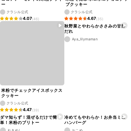
ー
プクッキー
クラシル公式
クラシル公式
4.07
4.67
(46)
(35)
秋野菜とやわらかささみの甘酢
だれ
Aya_lilymaman
米粉でチェックアイスボックス
クッキー
クラシル公式
4.47
(39)
ダマ知らず！混ぜるだけで簡
冷めてもやわらか！お弁当ミニ
単！米粉のブリトー
ハンバーグ
れきめし
おこめ