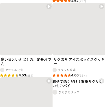
4.62
(297)
寒い日といえば！の、定番おで
サクほろ アイスボックスクッキ
ん
ー
クラシル公式
クラシル公式
4.53
4.66
(881)
(334)
乗せて焼くだけ！簡単サクサク
いちごパイ
ひろまるクック