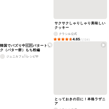
サクサクしゃりしゃり美味しい
クッキー
クラシル公式
4.65
(1,134)
韓国でバズり中🇰🇷バタートッ
ク（バター餅）もち粉編
ジュニカフェ𓌉𓇋レシピ🩵
とっておきの日に！本格ラザニ
ア