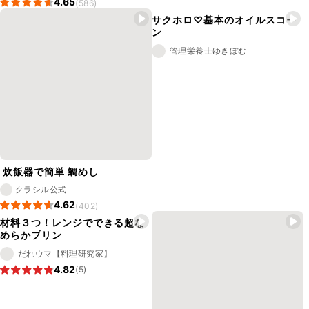
4.65
(586)
サクホロ♡基本のオイルスコー
ン
管理栄養士ゆきぼむ
炊飯器で簡単 鯛めし
クラシル公式
4.62
(402)
材料３つ！レンジでできる超な
めらかプリン
だれウマ【料理研究家】
4.82
(5)