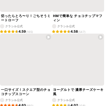
切ったらとろ〜り！ごちそうミ
HMで簡単な チョコチップマフ
ートローフ
ィン
クラシル公式
クラシル公式
4.59
4.58
(165)
(547)
一口サイズ！スクエア型のチョ
ヨーグルトで 濃厚チーズケーキ
コチップスコーン
風
クラシル公式
クラシル公式
4.63
4.02
(660)
(108)