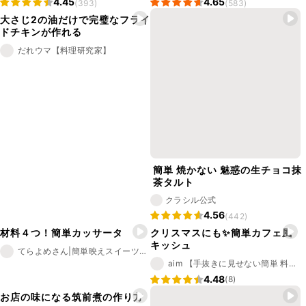
4.45
4.65
(393)
(583)
大さじ2の油だけで完璧なフライ
ドチキンが作れる
だれウマ【料理研究家】
簡単 焼かない 魅惑の生チョコ抹
茶タルト
クラシル公式
4.56
(442)
材料４つ！簡単カッサータ
クリスマスにも✨簡単カフェ風
キッシュ
てらよめさん|簡単映えスイーツレシピ
aim 【手抜きに見せない簡単 料理 レシピ】
4.48
(8)
お店の味になる筑前煮の作り方