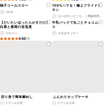
柚子コールスロー
100%ハマる！極上フライドチ
キン
JuJu
なべのだいどころ。｜男飯料理研究家
【だいたいほったらかすだけ】
牛乳パックで丸ごとチョコムー
白菜と春雨の旨塩煮
ス
だけメシ
まるみキッチン
4.60
(8)
切り身で簡単鯛めし
ふんわりカップケーキ
クラシル公式
クラシル公式