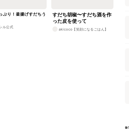
っぷり！釜揚げすだちう
すだち胡椒〜すだち酒を作
った皮を使って
シル公式
akicoco【笑顔になるごはん】