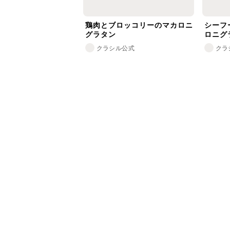
鶏肉とブロッコリーのマカロニ
シーフ
グラタン
ロニグ
クラシル公式
クラ