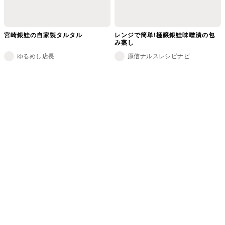
宮崎銀鮭の自家製タルタル
レンジで簡単!極醸銀鮭味噌漬の包
み蒸し
ゆるめし店長
原信ナルスレシピナビ