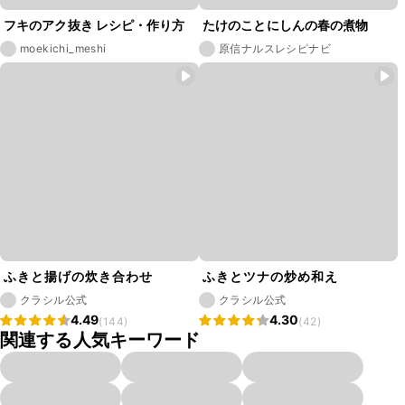
フキのアク抜き レシピ・作り方
たけのことにしんの春の煮物
moekichi_meshi
原信ナルスレシピナビ
ふきと揚げの炊き合わせ
ふきとツナの炒め和え
クラシル公式
クラシル公式
4.49
4.30
(144)
(42)
関連する人気キーワード