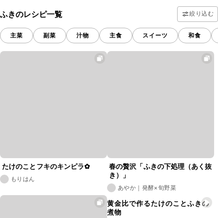
ふきのレシピ一覧
絞り込む
主菜
副菜
汁物
主食
スイーツ
和食
たけのことフキのキンピラ✿
春の贅沢「ふきの下処理（あく抜
き）」
もりはん
あやか｜発酵×旬野菜
黄金比で作るたけのことふきの
煮物