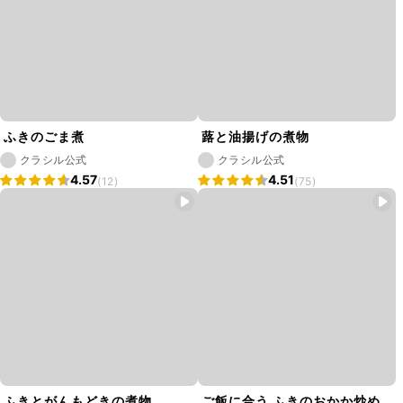
ふきのごま煮
蕗と油揚げの煮物
クラシル公式
クラシル公式
4.57
4.51
(12)
(75)
ふきとがんもどきの煮物
ご飯に合う ふきのおかか炒め