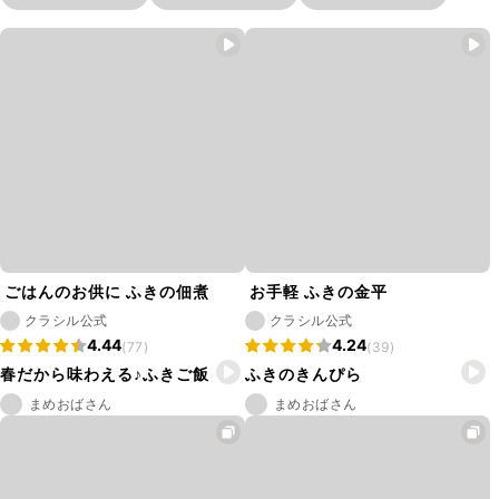
ごはんのお供に ふきの佃煮
お手軽 ふきの金平
クラシル公式
クラシル公式
4.44
4.24
(77)
(39)
春だから味わえる♪ふきご飯
ふきのきんぴら
まめおばさん
まめおばさん