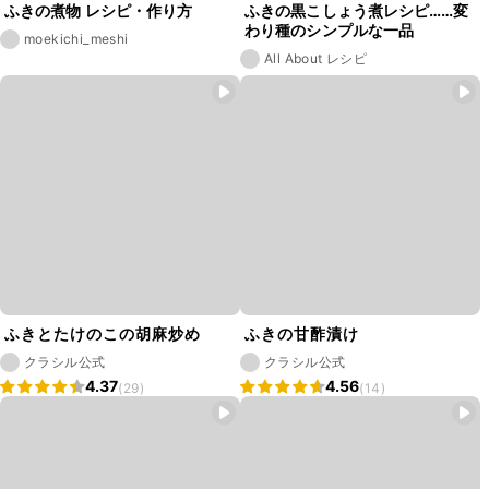
ふきの煮物 レシピ・作り方
ふきの黒こしょう煮レシピ……変
わり種のシンプルな一品
moekichi_meshi
All About レシピ
ふきとたけのこの胡麻炒め
ふきの甘酢漬け
クラシル公式
クラシル公式
4.37
4.56
(29)
(14)