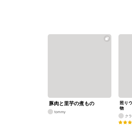
照り
豚肉と里芋の煮もの
物
tommy
ク