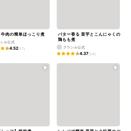
と牛肉の簡単ほっこり煮
バター香る 里芋とこんにゃくの
鶏もも煮
ラシル公式
クラシル公式
4.52
(17)
4.37
(34)