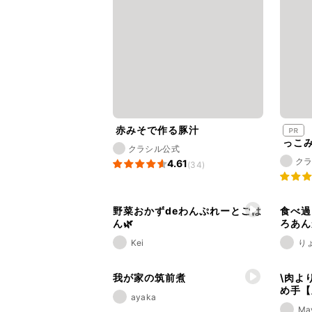
赤みそで作る豚汁
「雪国まいたけ 極」のぶ
っこ
クラシル公式
ク
4.61
(34)
野菜おかずdeわんぷれーとごは
食べ過
ん🌿
ろあん
Kei
り
我が家の筑前煮
\肉よ
め手【
ayaka
Ma