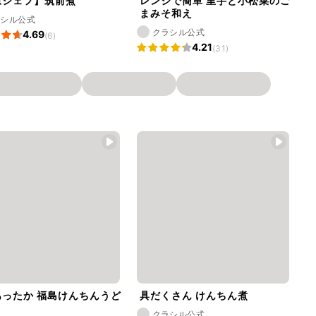
原シェフ】筑前煮
レンジで簡単 里芋と小松菜のご
まみそ和え
ラシル公式
クラシル公式
4.69
(6)
4.21
(31)
あったか 福島けんちんうど
具だくさん けんちん煮
クラシル公式