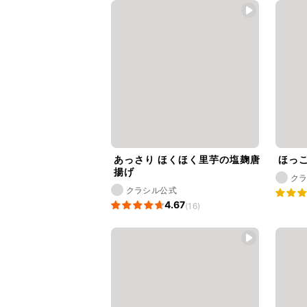
あっさり ほくほく里芋の塩麹唐
ほっ
揚げ
ク
クラシル公式
4.67
(16)