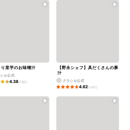
こり里芋のお味噌汁
【野永シェフ】具だくさんの豚
汁
ラシル公式
クラシル公式
4.38
(190)
4.62
(140)