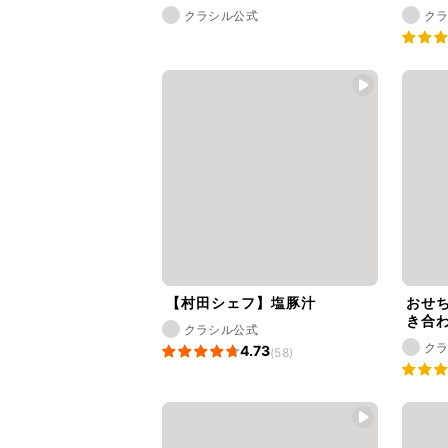
クラシル公式
ク
【村田シェフ】塩豚汁
おせ
き合
クラシル公式
ク
4.73
(58)