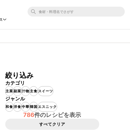
ス
絞り込み
カテゴリ
主菜
副菜
汁物
主食
スイーツ
ジャンル
和食
洋食
中華
韓国
エスニック
786
件のレシピを表示
すべてクリア