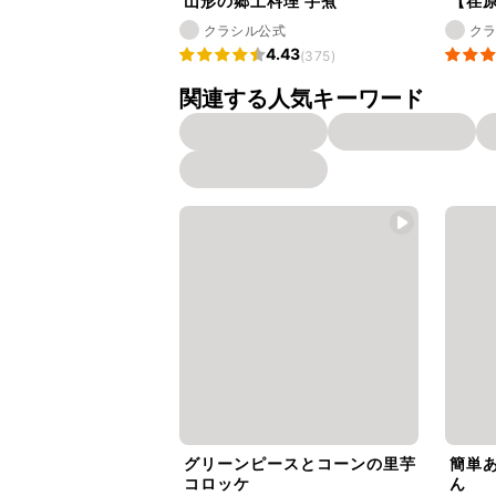
山形の郷土料理 芋煮
【荏
クラシル公式
ク
4.43
(375)
関連する人気キーワード
グリーンピースとコーンの里芋
簡単
コロッケ
ん