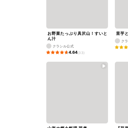
お野菜たっぷり具沢山！すいと
里芋
ん汁
ク
クラシル公式
4.64
(33)