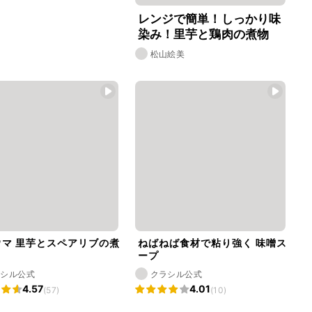
レンジで簡単！しっかり味
染み！里芋と鶏肉の煮物
松山絵美
ウマ 里芋とスペアリブの煮
ねばねば食材で粘り強く 味噌ス
ープ
ラシル公式
クラシル公式
4.57
4.01
(57)
(10)