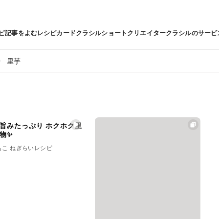
ピ
記事をよむ
レシピカード
クラシルショート
クリエイター
クラシルのサービ
里芋
旨みたっぷり ホクホク里
物✨
もこ ねぎらいレシピ