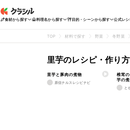
食材から探す
料理名から探す
目的・シーンから探す
公式レシ
TOP
材料で探す
野菜
冬野菜
里芋のレシピ・作り方
里芋と豚肉の煮物
椎茸の
芋の煮
原信ナルスレシピナビ
と