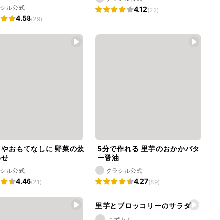
ラシル公式
4.12
(22)
4.58
(29)
ちやおもてなしに 野菜の炊
5分で作れる 里芋のおかかバタ
わせ
ー醤油
ラシル公式
クラシル公式
4.46
4.27
(21)
(89)
里芋とブロッコリーのサラダ
こずみん