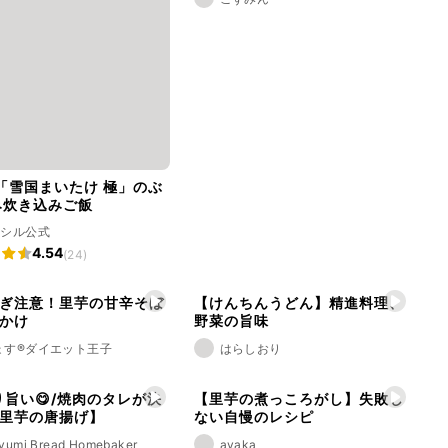
み炊き込みご飯
ラシル公式
4.54
(24)
ぎ注意！里芋の甘辛そぼ
【けんちんうどん】精進料理、
かけ
野菜の旨味
ょす®️ダイエット王子
はらしおり
り旨い😋/焼肉のタレが決
【里芋の煮っころがし】失敗し
里芋の唐揚げ】
ない自慢のレシピ
yumi Bread Homebaker
ayaka