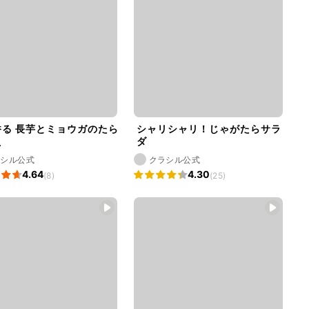
香る 長芋とミョウガのたら
シャリシャリ！じゃがたらサラ
え
ダ
ラシル公式
クラシル公式
4.64
4.30
(8)
(25)