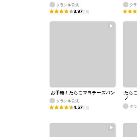
クラシル公式
ク
3.97
(15)
お手軽！たらこマヨチーズパン
たら
ノ
クラシル公式
ク
4.57
(19)