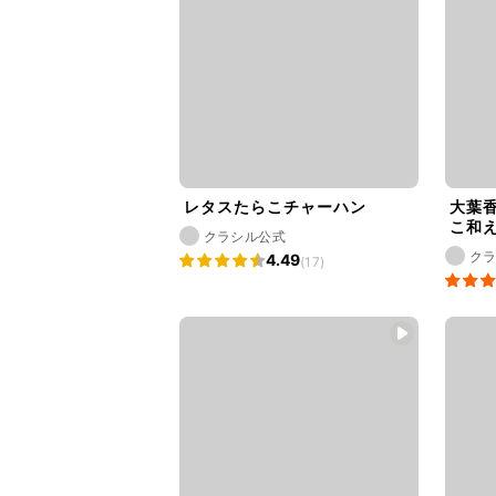
レタスたらこチャーハン
大葉
こ和
クラシル公式
ク
4.49
(17)