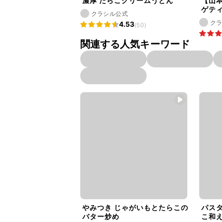
濃厚 たらこクリームうどん
【山
ゲテ
クラシル公式
ク
4.53
(50)
関連する人気キーワード
やみつき じゃがいもとたらこの
パス
バター炒め
こ和