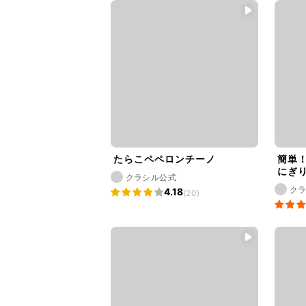
たらこペペロンチーノ
簡単
にぎ
クラシル公式
ク
4.18
(20)