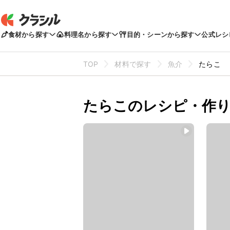
食材から探す
料理名から探す
目的・シーンから探す
公式レシ
TOP
材料で探す
魚介
たらこ
たらこのレシピ・作