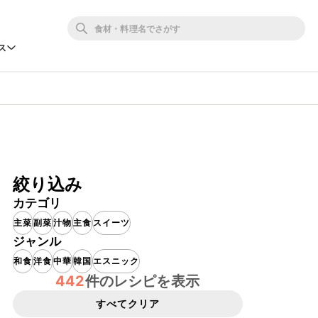
ス
絞り込み
カテゴリ
主菜
副菜
汁物
主食
スイーツ
ジャンル
和食
洋食
中華
韓国
エスニック
442
件のレシピを表示
すべてクリア