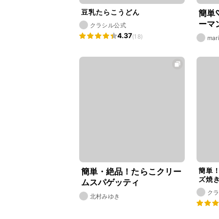
豆乳たらこうどん
簡単
ーマ
クラシル公式
り方
4.37
(18)
mar
簡単
簡単・絶品！たらこクリー
ズ焼
ムスパゲッティ
ク
北村みゆき