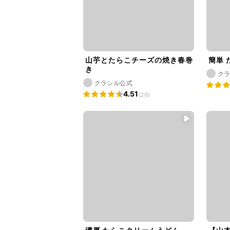
山芋とたらこチーズの焼き春巻
簡単 
き
ク
クラシル公式
4.51
(26)