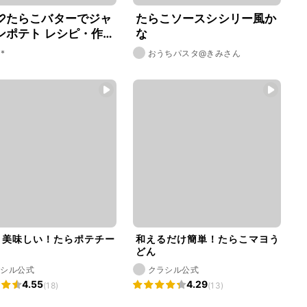
♡たらこバターでジャ
たらこソースシシリー風か
ンポテト レシピ・作
な
i*
おうちパスタ@きみさん
！美味しい！たらポテチー
和えるだけ簡単！たらこマヨう
き
どん
ラシル公式
クラシル公式
4.55
4.29
(18)
(13)