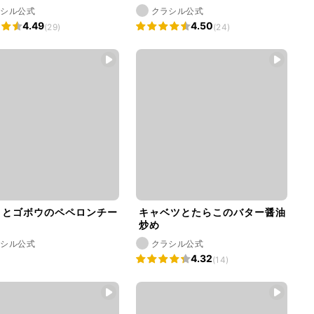
ラシル公式
クラシル公式
4.49
4.50
(29)
(24)
ことゴボウのペペロンチー
キャベツとたらこのバター醤油
炒め
ラシル公式
クラシル公式
4.32
(14)