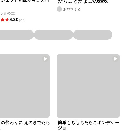
本シェフ】和風たらこスパ
たらことたまごの雑炊
ィ
あやちゃる
ラシル公式
4.80
(27)
タの代わりに えのきでたら
簡単もちもちたらこポンデケー
え
ジョ