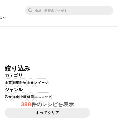
ス
絞り込み
カテゴリ
主菜
副菜
汁物
主食
スイーツ
ジャンル
和食
洋食
中華
韓国
エスニック
388
件のレシピを表示
すべてクリア