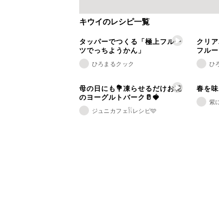
キウイのレシピ一覧
タッパーでつくる「極上フルー
クリア
ツでっちようかん」
フルー
ひろまるクック
ひ
母の日にも💐凍らせるだけお花
春を味
のヨーグルトバーク🥛🍓
紫
ジュニカフェ𓌉𓇋レシピ🩵