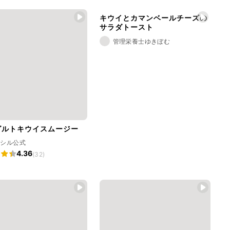
キウイとカマンベールチーズの
サラダトースト
管理栄養士ゆきぼむ
グルトキウイスムージー
ラシル公式
4.36
(32)