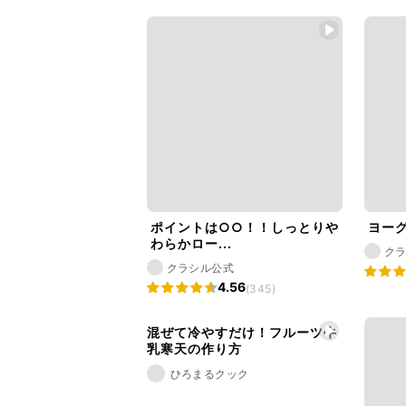
ポイントは○○！！しっとりや
ヨー
わらかロー...
ク
クラシル公式
4.56
(345)
混ぜて冷やすだけ！フルーツ牛
乳寒天の作り方
ひろまるクック