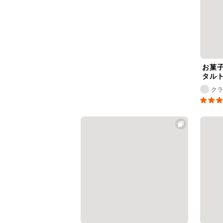
お菓
タル
ク