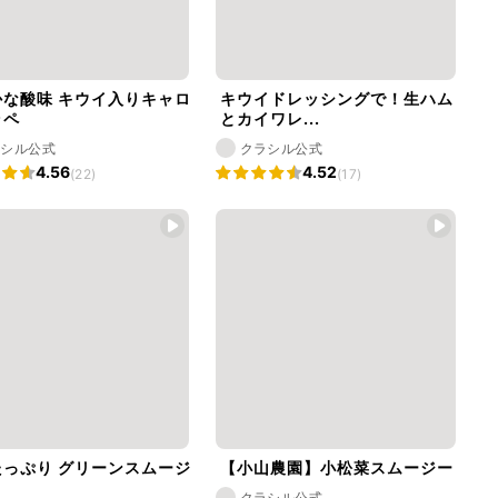
かな酸味 キウイ入りキャロ
キウイドレッシングで！生ハム
ラペ
とカイワレ...
ラシル公式
クラシル公式
4.56
4.52
(22)
(17)
たっぷり グリーンスムージ
【小山農園】小松菜スムージー
クラシル公式