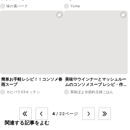
味の素パーク
Yuma
簡単お手軽レシピ！！コンソメ春
美味♡ウインナーとマッシュルー
雨スープ
ムのコンソメスープ レシピ・作
り方
カピバラ03キッチン
美味ぽよ🌼節約主婦ごはん
4
/ 22ページ
関連する記事をよむ