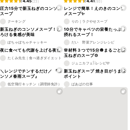
4.45
4.41
(23)
(93)
圧力15分で新玉ねぎのコンソメ
レンジで簡単！えのきのコンソ
スープ
メスープ✨
クーキング
りの｜ラクやせスープ
新玉ねぎのコンソメスープ！と
10分でキャベツの栄養たっぷり
ろける食感が美味
摂れるスープ！
ぽちゃぽちゃチャッキー
だい 野菜アレンジレシピ
夜に食べても代謝を上げる夜食
🌸材料３つで15分🧅まるごと新
玉ねぎのスープ🍲
たくみ先生｜食べ過ぎダイエット
ジュニカフェ𓌉𓇋レシピ🩵
＼レンジでチンするだけ／ 『コ
新玉ねぎスープ 焼き目がうま味
ンソメ春雨スープ』
ポイント
低空飛行キッチン（調理師免許）
ばあばの仕事