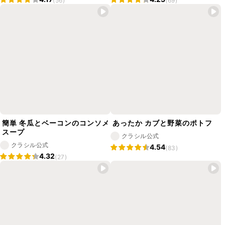
(56)
(69)
簡単 冬瓜とベーコンのコンソメ
あったか カブと野菜のポトフ
スープ
クラシル公式
クラシル公式
4.54
(83)
4.32
(27)