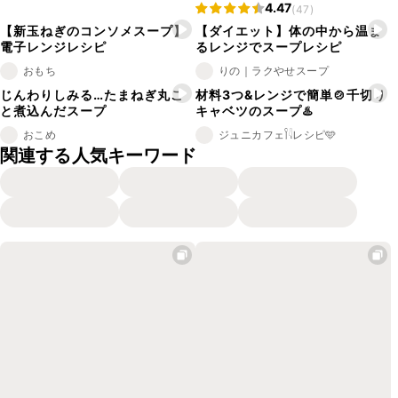
4.47
(47)
【新玉ねぎのコンソメスープ】
【ダイエット】体の中から温ま
電子レンジレシピ
るレンジでスープレシピ
おもち
りの｜ラクやせスープ
じんわりしみる…たまねぎ丸ご
材料3つ&レンジで簡単🍲千切り
と煮込んだスープ
キャベツのスープ♨️
おこめ
ジュニカフェ𓌉𓇋レシピ🩵
関連する人気キーワード