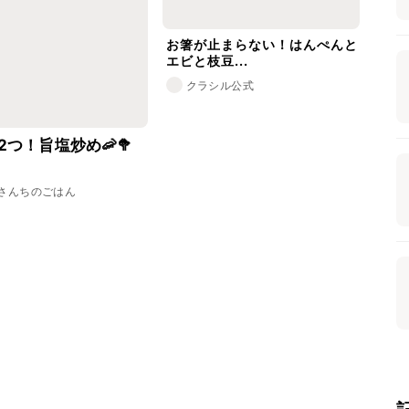
お箸が止まらない！はんぺんと
エビと枝豆...
クラシル公式
2つ！旨塩炒め🦐🥦
さんちのごはん