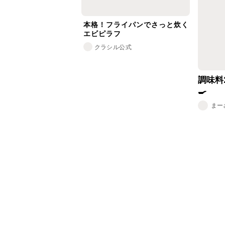
本格！フライパンでさっと炊く
エビピラフ
クラシル公式
調味料
🍳
まー