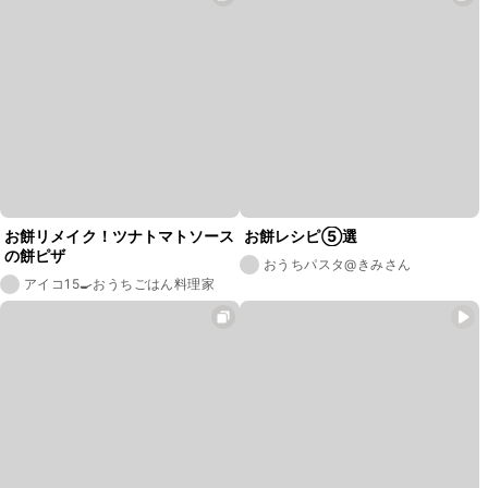
お餅リメイク！ツナトマトソース
お餅レシピ⑤選
の餅ピザ
おうちパスタ@きみさん
アイコ15🍳おうちごはん料理家