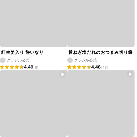
紅生姜入り 餅いなり
旨ねぎ塩だれのおつまみ切り餅
クラシル公式
クラシル公式
4.49
4.48
(6)
(48)