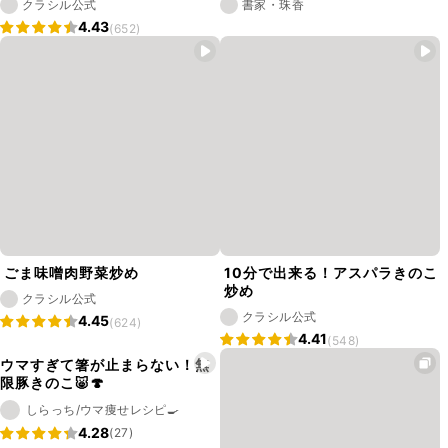
クラシル公式
書家・珠香
4.43
(652)
ごま味噌肉野菜炒め
10分で出来る！アスパラきのこ
炒め
クラシル公式
クラシル公式
4.45
(624)
4.41
(548)
ウマすぎて箸が止まらない！無
限豚きのこ🐷🍄
しらっち/ウマ痩せレシピ🍳
4.28
(27)