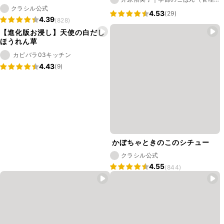
栄養士）
クラシル公式
4.53
(29)
4.39
(828)
【進化版お浸し】天使の白だし
ほうれん草
カピバラ03キッチン
4.43
(9)
かぼちゃときのこのシチュー
クラシル公式
4.55
(844)