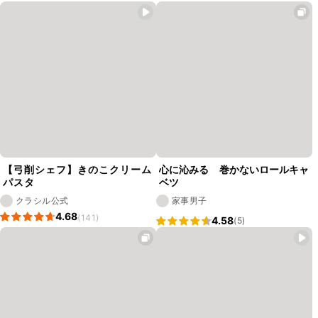
【弓削シェフ】きのこクリーム
心に沁みる 巻かないロールキャ
パスタ
ベツ
クラシル公式
家事男子
4.68
(141)
4.58
(5)