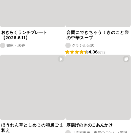
おきらくランチプレート
合間にできちゃう！きのこと卵
【2026.6.11】
の中華スープ
書家・珠香
クラシル公式
4.36
(618)
ほうれん草としめじの和風ごま
厚揚げのきのこあんかけ
和え
井原裕美子｜季節のごはん（管理