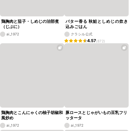
鶏胸肉と茄子・しめじの治部煮
バター香る 秋鮭としめじの炊き
（じぶに）
込みごはん
ai_1972
クラシル公式
4.57
(872)
鶏胸肉とこんにゃくの柚子胡椒和
豚ロースとじゃがいもの豆乳フリ
風炒め
ッタータ
ai_1972
ai_1972