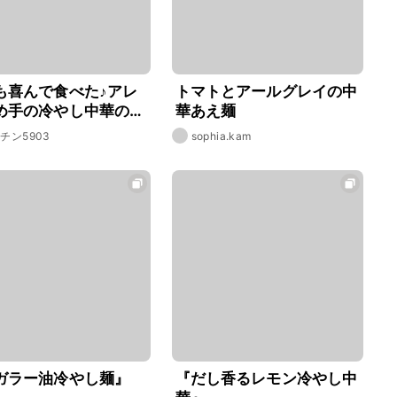
も喜んで食べた♪アレ
トマトとアールグレイの中
め手の冷やし中華のタ
華あえ麺
レシピ・作り方
チン5903
sophia.kam
ガラー油冷やし麺』
『だし香るレモン冷やし中