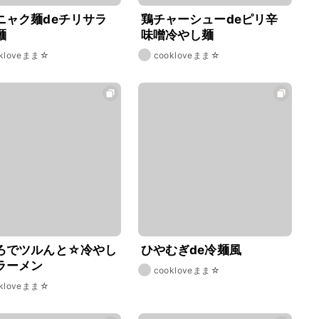
ニャク麺deチリサラ
鶏チャーシューdeピリ辛
麺
味噌冷やし麺
okloveまま☆
cookloveまま☆
ろでツルんと☆冷やし
ひやむぎde冷麺風
ラーメン
cookloveまま☆
okloveまま☆