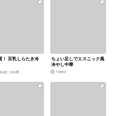
質！ 豆乳しらたき冷
ちょい足しでエスニック風
冷やし中華
るね@こるね酒
TOMO