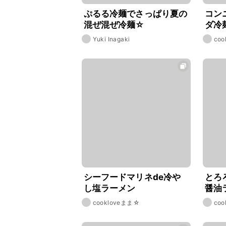
ぷるる冷麺でさっぱり夏の
コン
混ぜ混ぜ冷麺☆
ダ冷
Yuki Inagaki
co
シーフードマリネde冷や
とろ
し塩ラーメン
醤油
cookloveまま☆
co