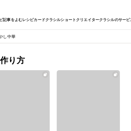
ピ
記事をよむ
レシピカード
クラシルショート
クリエイター
クラシルのサービ
やし中華
作り方