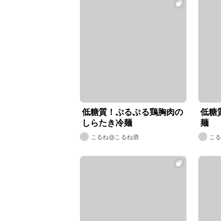
低糖質！ぷるぷる鶏胸肉の
低糖
しらたき冷麺
麺
こるね@こるね酒
こ