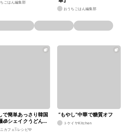
華』
うちごはん編集部
おうちごはん編集部
しで簡単あっさり韓国
“もやし”中華で糖質オフ
麺🧊シェイクうどん風
トケイヤKitchen
ニカフェ𓌉𓇋レシピ🩵