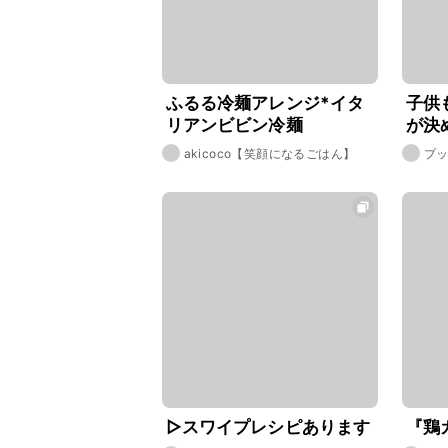
ふるる冷麺アレンジ*イタ
子供
リアンビビン冷麺
が決
レ 
akicoco【笑顔になるごはん】
プッ
▷スワイプレシピあります
『鶏