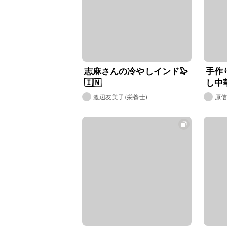
志麻さんの冷やしインド🦭
手作
🇮🇳
し中
渡辺友美子(栄養士)
原