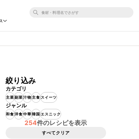
ス
絞り込み
カテゴリ
主菜
副菜
汁物
主食
スイーツ
ジャンル
和食
洋食
中華
韓国
エスニック
254
件のレシピを表示
すべてクリア