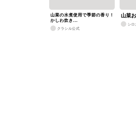
山菜の水煮使用で季節の香り！
山菜
かしわ炊き...
シロ
クラシル公式