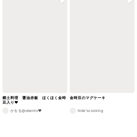
郷土料理 醤油赤飯 ほくほく金時
金時豆のマグケーキ
豆入り❤︎
かをる@obento❤︎
hide'scooking