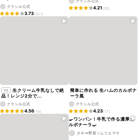
クラシル公式
クラシル公式
4.21
(26)
3.73
(101)
生クリーム牛乳なしで絶
簡単に作れる 生ハムのカルボナ
品！レンジ2分で...
ーラ風
クラシル公式
クラシル公式
4.56
4.23
(19)
(17)
🍳ワンパン！牛乳で作る濃厚カ
ルボナーラ🍳
さや🥕野菜ソムリエママ