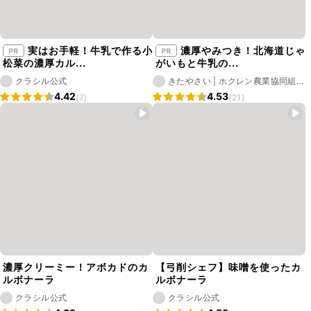
実はお手軽！牛乳で作る小
濃厚やみつき！北海道じゃ
松菜の濃厚カル...
がいもと牛乳の...
クラシル公式
きたやさい | ホクレン農業協同組合
会
4.42
4.53
(7)
(21)
濃厚クリーミー！アボカドのカ
【弓削シェフ】味噌を使ったカ
ルボナーラ
ルボナーラ
クラシル公式
クラシル公式