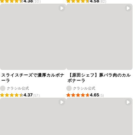
4.38
4.58
(30)
(82)
スライスチーズで濃厚カルボナ
【原田シェフ】豚バラ肉のカル
ーラ
ボナーラ
クラシル公式
クラシル公式
4.37
4.65
(57)
(5)